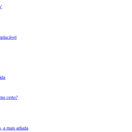
o’
mplacável
ida
tmo certo?
s, a mais adiada