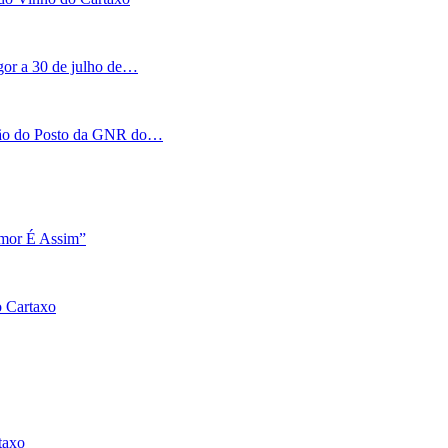
igor a 30 de julho de…
tação do Posto da GNR do…
Amor É Assim”
o Cartaxo
taxo