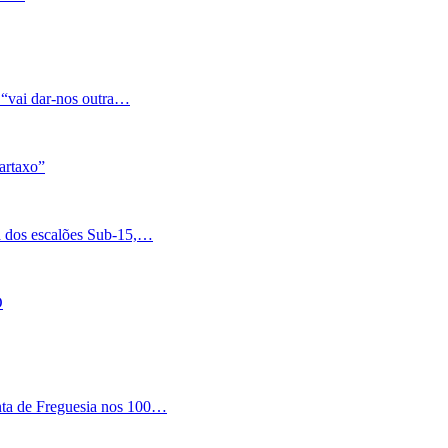
 “vai dar-nos outra…
artaxo”
a dos escalões Sub-15,…
O
nta de Freguesia nos 100…