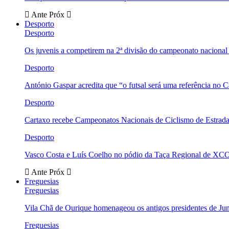
Ante
Próx
Desporto
Desporto
Os juvenis a competirem na 2ª divisão do campeonato nacional
Desporto
António Gaspar acredita que “o futsal será uma referência no C
Desporto
Cartaxo recebe Campeonatos Nacionais de Ciclismo de Estrad
Desporto
Vasco Costa e Luís Coelho no pódio da Taça Regional de XC
Ante
Próx
Freguesias
Freguesias
Vila Chã de Ourique homenageou os antigos presidentes de Ju
Freguesias