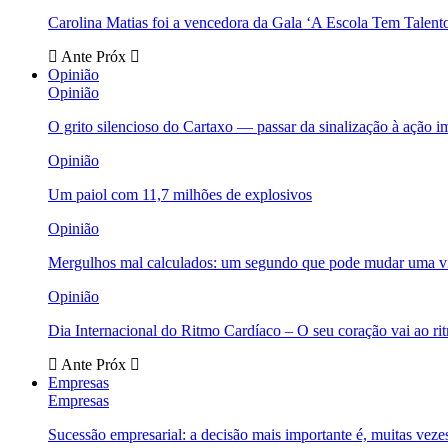
Carolina Matias foi a vencedora da Gala ‘A Escola Tem Talent
Ante
Próx
Opinião
Opinião
O grito silencioso do Cartaxo — passar da sinalização à ação i
Opinião
Um paiol com 11,7 milhões de explosivos
Opinião
Mergulhos mal calculados: um segundo que pode mudar uma v
Opinião
Dia Internacional do Ritmo Cardíaco – O seu coração vai ao ri
Ante
Próx
Empresas
Empresas
Sucessão empresarial: a decisão mais importante é, muitas veze