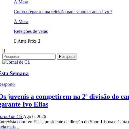
À Mesa
Como preparar uma refeição para saborear ao ar livre?
À Mesa
Refeições de verão
Ante
Próx
Esta Semana
Desporto
Os juvenis a competirem na 2ª divisão do cam
garante Ivo Elias
Jornal de Cá
Ago 6, 2026
ntrevista com Ivo Elias, presidente da direção do Sport Lisboa e Carta
eia mais...