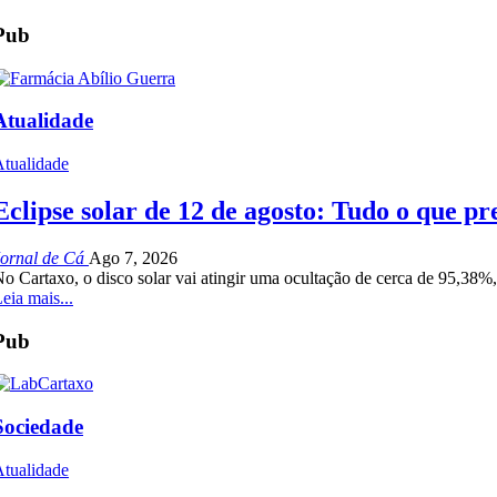
Pub
Atualidade
tualidade
Eclipse solar de 12 de agosto: Tudo o que pr
Jornal de Cá
Ago 7, 2026
o Cartaxo, o disco solar vai atingir uma ocultação de cerca de 95,38
eia mais...
Pub
Sociedade
tualidade