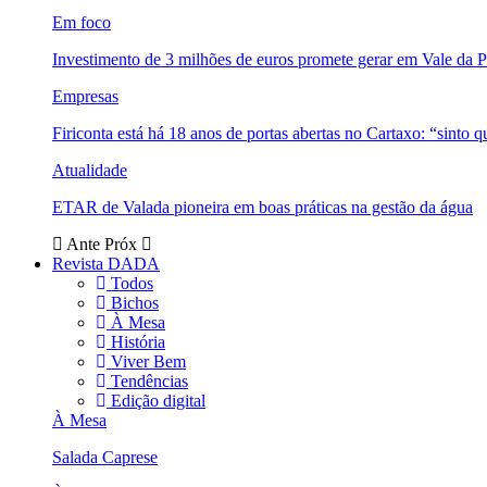
Em foco
Investimento de 3 milhões de euros promete gerar em Vale da 
Empresas
Firiconta está há 18 anos de portas abertas no Cartaxo: “sinto 
Atualidade
ETAR de Valada pioneira em boas práticas na gestão da água
Ante
Próx
Revista DADA
Todos
Bichos
À Mesa
História
Viver Bem
Tendências
Edição digital
À Mesa
Salada Caprese