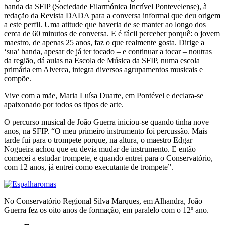
banda da SFIP (Sociedade Filarmónica Incrível Pontevelense), à
redação da Revista DADA para a conversa informal que deu origem
a este perfil. Uma atitude que haveria de se manter ao longo dos
cerca de 60 minutos de conversa. E é fácil perceber porquê: o jovem
maestro, de apenas 25 anos, faz o que realmente gosta. Dirige a
‘sua’ banda, apesar de já ter tocado – e continuar a tocar – noutras
da região, dá aulas na Escola de Música da SFIP, numa escola
primária em Alverca, integra diversos agrupamentos musicais e
compõe.
Vive com a mãe, Maria Luísa Duarte, em Pontével e declara-se
apaixonado por todos os tipos de arte.
O percurso musical de João Guerra iniciou-se quando tinha nove
anos, na SFIP. “O meu primeiro instrumento foi percussão. Mais
tarde fui para o trompete porque, na altura, o maestro Edgar
Nogueira achou que eu devia mudar de instrumento. E então
comecei a estudar trompete, e quando entrei para o Conservatório,
com 12 anos, já entrei como executante de trompete”.
No Conservatório Regional Silva Marques, em Alhandra, João
Guerra fez os oito anos de formação, em paralelo com o 12º ano.