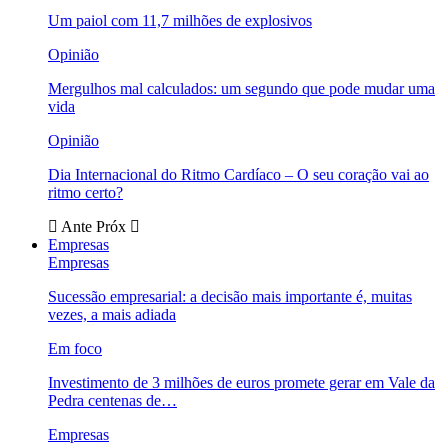
Um paiol com 11,7 milhões de explosivos
Opinião
Mergulhos mal calculados: um segundo que pode mudar uma
vida
Opinião
Dia Internacional do Ritmo Cardíaco – O seu coração vai ao
ritmo certo?
Ante
Próx
Empresas
Empresas
Sucessão empresarial: a decisão mais importante é, muitas
vezes, a mais adiada
Em foco
Investimento de 3 milhões de euros promete gerar em Vale da
Pedra centenas de…
Empresas