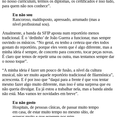
no nosso curriculum, termos os diplomas, os certificados e isso tudo,
para quem não nos conhece”.
Eu não sou
Rancoroso, maldisposto, apressado, arrumado (mas a
nível profissional sou).
Atualmente, a banda da SFIP aposta num reportório menos
tradicional. É o ‘dedinho’ de João Guerra a funcionar, mas sempre
ouvindo os músicos. “No geral, eu tenho a certeza que eles todos
gostam do reportório, porque eles veem que é algo diferente, mas a
minha ideia é sempre, de concerto para concerto, tocar peças novas.
É claro que temos de repetir uma ou outra, mas tentamos sempre dar
o nosso toque”.
“A minha ideia é fazer um pouco de fusão, a nível da cultura
musical, não ser muito aquele reportório tradicional de filarmónica”,
acrescenta. E é por isso que “daqui para a frente é que vou tentar
mesmo fazer algo muito diferente, mas isso é uma surpresa que eu
não queria divulgar. Eu já estou a trabalhar nela, mas a banda ainda
não está. Mas vamos ter novidades em breve”.
Eu não gosto
Hospitais, de pessoas cínicas, de passar muito tempo
em casa, de estar muito tempo no mesmo sítio, de
esperar muito e que esperem por mim.