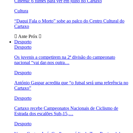
Cinema: 6 filmes para ver em julho no Cartaxo
Cultura
“Daqui Fala o Morto” sobe ao palco do Centro Cultural do
Cartaxo
Ante
Próx
Desporto
Desporto
Os juvenis a competirem na 2ª divisão do campeonato
nacional “vai dar-nos outra…
Desporto
António Gaspar acredita que “o futsal será uma referência no
Cartaxo”
Desporto
Cartaxo recebe Campeonatos Nacionais de Ciclismo de
Estrada dos escalões Sub-15,…
Desporto