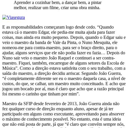
Aprender a cozinhar bem, a dançar bem, a pintar
melhor, realizar um filme, criar uma obra minha.
E as responsabilidades começaram logo desde cedo. “Quando
estava cá o maestro Edgar, ele pedia-me muita ajuda para fazer
coisas, mas ainda era muito pequeno. Depois, quando o Edgar saiu e
veio o maestro da banda de Vale da Pinta, o Nuno Mesquita, ele
nomeou-me para contra-maestro, para ser o braço direito, para o
ajudar, alguns serviços que ele não podia fazer eu fazia… Depois do
Nuno sair veio o maestro João Raquel e continuei a ser contra-
maestro. Fiquei, também, encarregue de alguns setores da Escola de
Música”. Como a direção estava satisfeita com o seu trabalho, com a
saída do maestro, a direção decidiu arriscar. Segundo João Guerra,
“é completamente diferente ser eu o maestro daquela casa, a nível de
custos, do que, se calhar, um maestro muito conceituado. E acho que
jogou um bocado por aí, mas é claro que acho que a razão principal
foi mesmo o carinho que tinham por mim”.
Maestro da SFIP desde fevereiro de 2013, João Guerra ainda não
fez qualquer curso de direção enquanto aluno, apesar de já ter
participado em alguns como executante, aproveitando para absorver
o máximo de conhecimento possível. No entanto, esta é uma ideia
que não está posta de parte, já que “é claro que convém sempre nós,