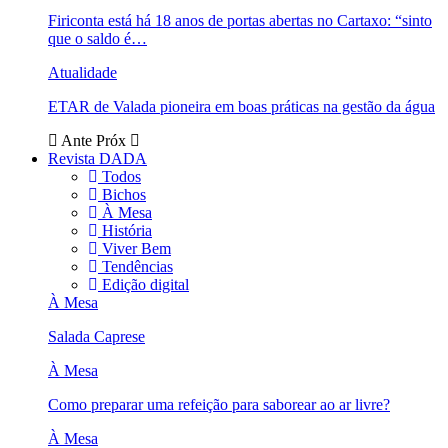
Firiconta está há 18 anos de portas abertas no Cartaxo: “sinto
que o saldo é…
Atualidade
ETAR de Valada pioneira em boas práticas na gestão da água
Ante
Próx
Revista DADA
Todos
Bichos
À Mesa
História
Viver Bem
Tendências
Edição digital
À Mesa
Salada Caprese
À Mesa
Como preparar uma refeição para saborear ao ar livre?
À Mesa