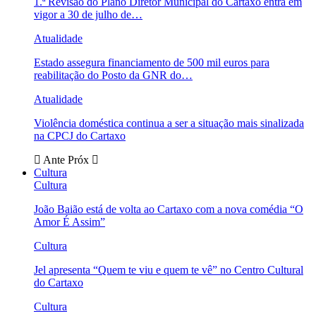
1.ª Revisão do Plano Diretor Municipal do Cartaxo entra em
vigor a 30 de julho de…
Atualidade
Estado assegura financiamento de 500 mil euros para
reabilitação do Posto da GNR do…
Atualidade
Violência doméstica continua a ser a situação mais sinalizada
na CPCJ do Cartaxo
Ante
Próx
Cultura
Cultura
João Baião está de volta ao Cartaxo com a nova comédia “O
Amor É Assim”
Cultura
Jel apresenta “Quem te viu e quem te vê” no Centro Cultural
do Cartaxo
Cultura