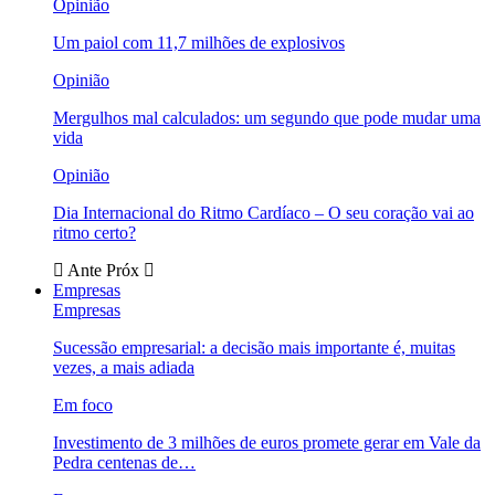
Opinião
Um paiol com 11,7 milhões de explosivos
Opinião
Mergulhos mal calculados: um segundo que pode mudar uma
vida
Opinião
Dia Internacional do Ritmo Cardíaco – O seu coração vai ao
ritmo certo?
Ante
Próx
Empresas
Empresas
Sucessão empresarial: a decisão mais importante é, muitas
vezes, a mais adiada
Em foco
Investimento de 3 milhões de euros promete gerar em Vale da
Pedra centenas de…