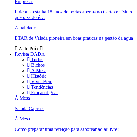
Empresas
Firiconta está há 18 anos de portas abertas no Cartaxo: “sinto
que o saldo é…
Atualidade
ETAR de Valada pioneira em boas práticas na gestão da água
Ante
Próx
Revista DADA
Todos
Bichos
À Mesa
História
Viver Bem
Tendências
Edição digital
À Mesa
Salada Caprese
À Mesa
Como preparar uma refeição para saborear ao ar livre?