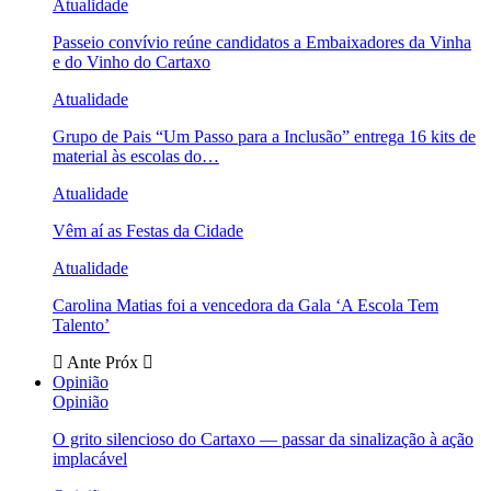
Atualidade
Passeio convívio reúne candidatos a Embaixadores da Vinha
e do Vinho do Cartaxo
Atualidade
Grupo de Pais “Um Passo para a Inclusão” entrega 16 kits de
material às escolas do…
Atualidade
Vêm aí as Festas da Cidade
Atualidade
Carolina Matias foi a vencedora da Gala ‘A Escola Tem
Talento’
Ante
Próx
Opinião
Opinião
O grito silencioso do Cartaxo — passar da sinalização à ação
implacável