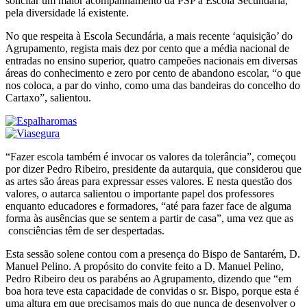
solicitar um maior acompanhamento da PSP à Escola Secundária,
pela diversidade lá existente.
No que respeita à Escola Secundária, a mais recente ‘aquisição’ do
Agrupamento, regista mais dez por cento que a média nacional de
entradas no ensino superior, quatro campeões nacionais em diversas
áreas do conhecimento e zero por cento de abandono escolar, “o que
nos coloca, a par do vinho, como uma das bandeiras do concelho do
Cartaxo”, salientou.
“Fazer escola também é invocar os valores da tolerância”, começou
por dizer Pedro Ribeiro, presidente da autarquia, que considerou que
as artes são áreas para expressar esses valores. E nesta questão dos
valores, o autarca salientou o importante papel dos professores
enquanto educadores e formadores, “até para fazer face de alguma
forma às ausências que se sentem a partir de casa”, uma vez que as
consciências têm de ser despertadas.
Esta sessão solene contou com a presença do Bispo de Santarém, D.
Manuel Pelino. A propósito do convite feito a D. Manuel Pelino,
Pedro Ribeiro deu os parabéns ao Agrupamento, dizendo que “em
boa hora teve esta capacidade de convidas o sr. Bispo, porque esta é
uma altura em que precisamos mais do que nunca de desenvolver o