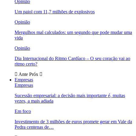
Opinião
Um paiol com 11,7 milhões de explosivos
Opinião
Mergulhos mal calculados: um segundo que pode mudar uma
vida
Opinião
Dia Internacional do Ritmo Cardíaco – O seu coração vai ao
ritmo certo?
Ante
Próx
Empresas
Empresas
Sucessão empresarial: a decisão mais importante é, muitas
vezes, a mais adiada
Em foco
Investimento de 3 milhões de euros promete gerar em Vale da
Pedra centenas de…