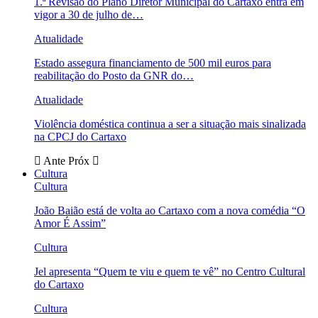
1.ª Revisão do Plano Diretor Municipal do Cartaxo entra em
vigor a 30 de julho de…
Atualidade
Estado assegura financiamento de 500 mil euros para
reabilitação do Posto da GNR do…
Atualidade
Violência doméstica continua a ser a situação mais sinalizada
na CPCJ do Cartaxo
Ante
Próx
Cultura
Cultura
João Baião está de volta ao Cartaxo com a nova comédia “O
Amor É Assim”
Cultura
Jel apresenta “Quem te viu e quem te vê” no Centro Cultural
do Cartaxo
Cultura