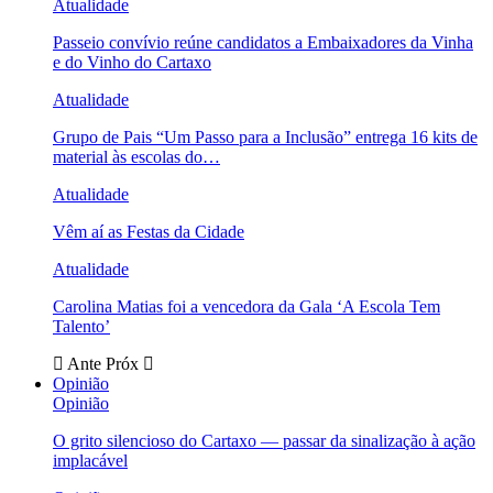
Atualidade
Passeio convívio reúne candidatos a Embaixadores da Vinha
e do Vinho do Cartaxo
Atualidade
Grupo de Pais “Um Passo para a Inclusão” entrega 16 kits de
material às escolas do…
Atualidade
Vêm aí as Festas da Cidade
Atualidade
Carolina Matias foi a vencedora da Gala ‘A Escola Tem
Talento’
Ante
Próx
Opinião
Opinião
O grito silencioso do Cartaxo — passar da sinalização à ação
implacável