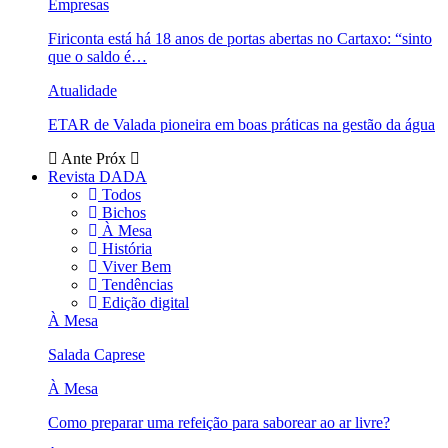
Empresas
Firiconta está há 18 anos de portas abertas no Cartaxo: “sinto
que o saldo é…
Atualidade
ETAR de Valada pioneira em boas práticas na gestão da água
Ante
Próx
Revista DADA
Todos
Bichos
À Mesa
História
Viver Bem
Tendências
Edição digital
À Mesa
Salada Caprese
À Mesa
Como preparar uma refeição para saborear ao ar livre?