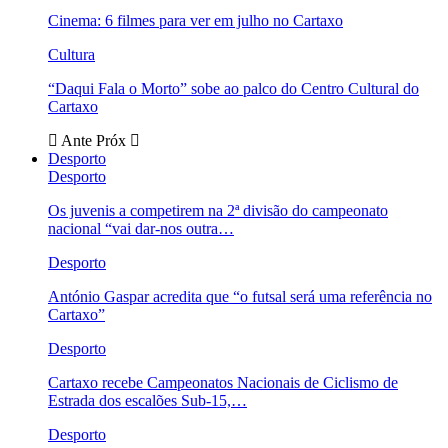
Cinema: 6 filmes para ver em julho no Cartaxo
Cultura
“Daqui Fala o Morto” sobe ao palco do Centro Cultural do
Cartaxo
Ante
Próx
Desporto
Desporto
Os juvenis a competirem na 2ª divisão do campeonato
nacional “vai dar-nos outra…
Desporto
António Gaspar acredita que “o futsal será uma referência no
Cartaxo”
Desporto
Cartaxo recebe Campeonatos Nacionais de Ciclismo de
Estrada dos escalões Sub-15,…
Desporto