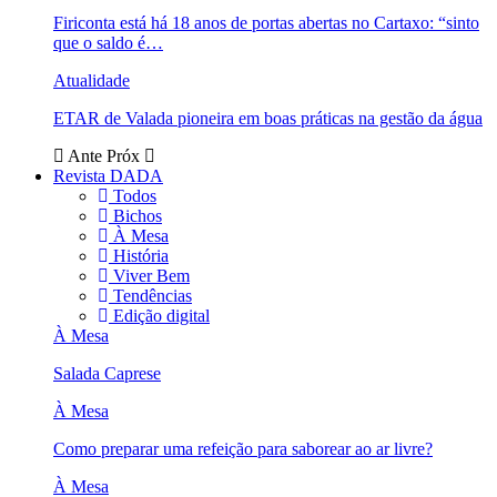
Firiconta está há 18 anos de portas abertas no Cartaxo: “sinto
que o saldo é…
Atualidade
ETAR de Valada pioneira em boas práticas na gestão da água
Ante
Próx
Revista DADA
Todos
Bichos
À Mesa
História
Viver Bem
Tendências
Edição digital
À Mesa
Salada Caprese
À Mesa
Como preparar uma refeição para saborear ao ar livre?
À Mesa