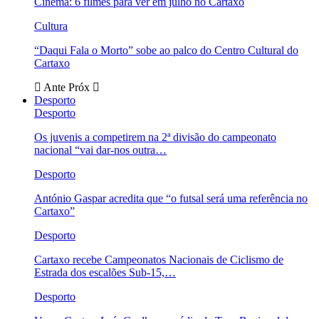
Cinema: 6 filmes para ver em julho no Cartaxo
Cultura
“Daqui Fala o Morto” sobe ao palco do Centro Cultural do
Cartaxo
Ante
Próx
Desporto
Desporto
Os juvenis a competirem na 2ª divisão do campeonato
nacional “vai dar-nos outra…
Desporto
António Gaspar acredita que “o futsal será uma referência no
Cartaxo”
Desporto
Cartaxo recebe Campeonatos Nacionais de Ciclismo de
Estrada dos escalões Sub-15,…
Desporto