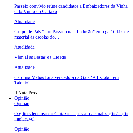
Passeio convívio reúne candidatos a Embaixadores da Vinha
e do Vinho do Cartaxo
Atualidade
Grupo de Pais “Um Passo para a Inclusão” entrega 16 kits de
material às escolas do…
Atualidade
Vêm aí as Festas da Cidade
Atualidade
Carolina Matias foi a vencedora da Gala ‘A Escola Tem
Talento’
Ante
Próx
Opinião
Opinião
O grito silencioso do Cartaxo — passar da sinalização à ação
implacável
Opinião