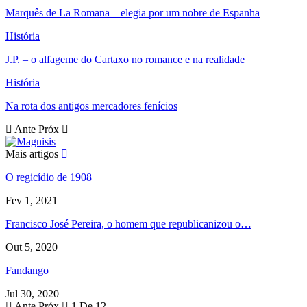
Marquês de La Romana – elegia por um nobre de Espanha
História
J.P. – o alfageme do Cartaxo no romance e na realidade
História
Na rota dos antigos mercadores fenícios
Ante
Próx
Mais artigos
O regicídio de 1908
Fev 1, 2021
Francisco José Pereira, o homem que republicanizou o…
Out 5, 2020
Fandango
Jul 30, 2020
Ante
Próx
1 De 12