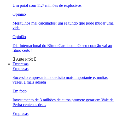
Um paiol com 11,7 milhões de explosivos
Opinião
Mergulhos mal calculados: um segundo que pode mudar uma
vida
Opinião
Dia Internacional do Ritmo Cardíaco – O seu coração vai ao
ritmo certo?
Ante
Próx
Empresas
Empresas
Sucessão empresarial: a decisão mais importante é, muitas
vezes, a mais adiada
Em foco
Investimento de 3 milhões de euros promete gerar em Vale da
Pedra centenas de…
Empresas