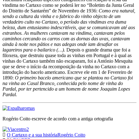
vindima no Cartaxo como se poderá ler no “Boletim da Junta Geral
do Distrito de Santarém” de Novembro de 1936:
Como era natural,
sendo a cultura da vinha e o fabrico do vinho objecto de um
verdadeiro culto no Cartaxo, o período das vindimas era duma
beleza, dum entusiasmo indescritíveis, que se comunicavam até aos
estranhos. As mulheres cantavam na vindima, cantavam pelos
caminhos cercando os carros com as dornas das uvas, cantavam
ainda à noite nos pátios e nas adegas onde iam desafiar os
lagareiros para o bailarico (…).
Depois o grande drama que foi a
filoxera, que destruiu quase toda as vinhas em Portugal e à qual as
vinhas do Cartaxo também não escaparam, foi a António Mesquita
que se deve o início da recomposição da vinha no Cartaxo com a
introdução do bacelo americano. Escreve ele em 1 de Fevereiro de
1890:
O primeiro bacelo americano que se plantou no Cartaxo foi
na vinha ao Casal Branco, conhecida pelo nome de vinha do
Pardal, por ter pertencido a um homem de nome Joaquim Lopes
Pardal.
Rogério Coito escreve de acordo com a antiga ortografia
O Cartaxo e a sua história
Rogério Coito