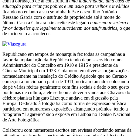
com a obrigação de aí construírem
uma maternidade, uma casa de
educação para crianças pobres e um asilo para velhos e inválidos
ficando no entanto a sua sobrinha Inês e o seu filho António
Ressano Garcia com o usufruto da propriedade até à morte do
último. Caso a Câmara não aceite este legado
o mesmo reverterá a
favor daqueles que legalmente sucederem aos usufrutuários,
o que
de facto veio a acontecer.
Republicano em tempos de monarquia fez todas as campanhas a
favor da implantação da República tendo depois servido como
Administrador do Concelho em 1910 e 1915 e presidente da
Câmara Municipal em 1923. Colaborou em diversas organizações
nomeadamente na instalação do Crédito Agrícola que no Cartaxo
começou a funcionar a partir de 1911, no teatro amador colocando
de pé várias récitas geralmente com fins sociais e dado o seu gosto
por temas de cultura, a ele se ficou a dever a vinda aos Chavões do
célebre pianista húngaro Liszt que andava em digressão pela
Europa. Dedicado à fotografia como forma de expressão artística
participou em numerosas exposições alcançando prémios, tendo a
fotografia “Lagareiro” sido exposta em Lisboa no I Salão Nacional
de Arte Fotográfica.
Colaborou com numerosos escritos em revistas abordando temas da
viticultura realçando aspectos etnográficos em relação à festa da