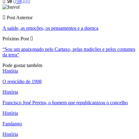
59
59
Post Anterior
A saúde, as emoções, os pensamentos e a doença
Próximo Post
“Sou um apaixonado pelo Cartaxo, pelas tradições e pelos costumes
da terra”
Pode gostar também
História
O regicídio de 1908
História
Francisco José Pereira, o homem que republicanizou o concelho
História
Fandango
História