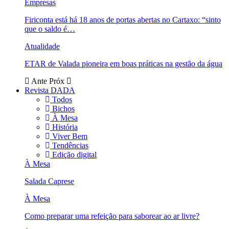
Empresas
Firiconta está há 18 anos de portas abertas no Cartaxo: “sinto
que o saldo é…
Atualidade
ETAR de Valada pioneira em boas práticas na gestão da água
Ante
Próx
Revista DADA
Todos
Bichos
À Mesa
História
Viver Bem
Tendências
Edição digital
À Mesa
Salada Caprese
À Mesa
Como preparar uma refeição para saborear ao ar livre?