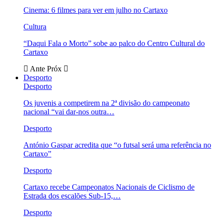
Cinema: 6 filmes para ver em julho no Cartaxo
Cultura
“Daqui Fala o Morto” sobe ao palco do Centro Cultural do
Cartaxo
Ante
Próx
Desporto
Desporto
Os juvenis a competirem na 2ª divisão do campeonato
nacional “vai dar-nos outra…
Desporto
António Gaspar acredita que “o futsal será uma referência no
Cartaxo”
Desporto
Cartaxo recebe Campeonatos Nacionais de Ciclismo de
Estrada dos escalões Sub-15,…
Desporto