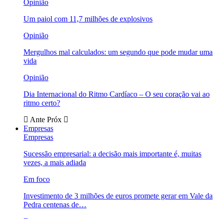
Opinião
Um paiol com 11,7 milhões de explosivos
Opinião
Mergulhos mal calculados: um segundo que pode mudar uma
vida
Opinião
Dia Internacional do Ritmo Cardíaco – O seu coração vai ao
ritmo certo?
Ante
Próx
Empresas
Empresas
Sucessão empresarial: a decisão mais importante é, muitas
vezes, a mais adiada
Em foco
Investimento de 3 milhões de euros promete gerar em Vale da
Pedra centenas de…