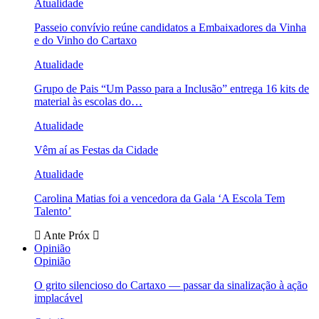
Atualidade
Passeio convívio reúne candidatos a Embaixadores da Vinha
e do Vinho do Cartaxo
Atualidade
Grupo de Pais “Um Passo para a Inclusão” entrega 16 kits de
material às escolas do…
Atualidade
Vêm aí as Festas da Cidade
Atualidade
Carolina Matias foi a vencedora da Gala ‘A Escola Tem
Talento’
Ante
Próx
Opinião
Opinião
O grito silencioso do Cartaxo — passar da sinalização à ação
implacável