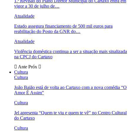
1.ª Revisão do Plano Diretor Municipal do Cartaxo entra em
vigor a 30 de julho de…
Atualidade
Estado assegura financiamento de 500 mil euros para
reabilitação do Posto da GNR do…
Atualidade
Violência doméstica continua a ser a situação mais sinalizada
na CPCJ do Cartaxo
Ante
Próx
Cultura
Cultura
João Baião está de volta ao Cartaxo com a nova comédia “O
Amor É Assim”
Cultura
Jel apresenta “Quem te viu e quem te vê” no Centro Cultural
do Cartaxo
Cultura