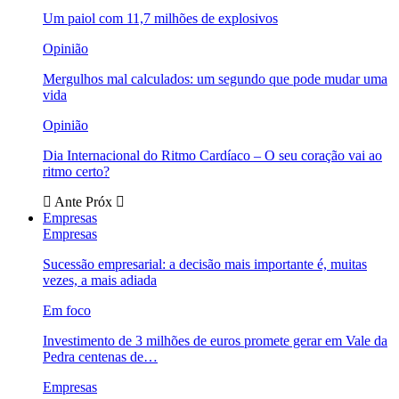
Um paiol com 11,7 milhões de explosivos
Opinião
Mergulhos mal calculados: um segundo que pode mudar uma
vida
Opinião
Dia Internacional do Ritmo Cardíaco – O seu coração vai ao
ritmo certo?
Ante
Próx
Empresas
Empresas
Sucessão empresarial: a decisão mais importante é, muitas
vezes, a mais adiada
Em foco
Investimento de 3 milhões de euros promete gerar em Vale da
Pedra centenas de…
Empresas