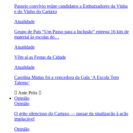
Passeio convívio reúne candidatos a Embaixadores da Vinha
e do Vinho do Cartaxo
Atualidade
Grupo de Pais “Um Passo para a Inclusão” entrega 16 kits de
material às escolas do…
Atualidade
Vêm aí as Festas da Cidade
Atualidade
Carolina Matias foi a vencedora da Gala ‘A Escola Tem
Talento’
Ante
Próx
Opinião
Opinião
O grito silencioso do Cartaxo — passar da sinalização à ação
implacável
Opinião