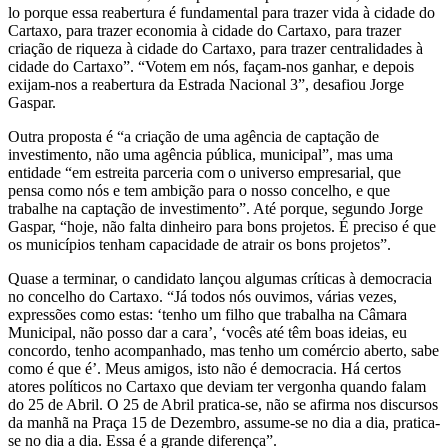
lo porque essa reabertura é fundamental para trazer vida à cidade do
Cartaxo, para trazer economia à cidade do Cartaxo, para trazer
criação de riqueza à cidade do Cartaxo, para trazer centralidades à
cidade do Cartaxo”. “Votem em nós, façam-nos ganhar, e depois
exijam-nos a reabertura da Estrada Nacional 3”, desafiou Jorge
Gaspar.
Outra proposta é “a criação de uma agência de captação de
investimento, não uma agência pública, municipal”, mas uma
entidade “em estreita parceria com o universo empresarial, que
pensa como nós e tem ambição para o nosso concelho, e que
trabalhe na captação de investimento”. Até porque, segundo Jorge
Gaspar, “hoje, não falta dinheiro para bons projetos. É preciso é que
os municípios tenham capacidade de atrair os bons projetos”.
Quase a terminar, o candidato lançou algumas críticas à democracia
no concelho do Cartaxo. “Já todos nós ouvimos, várias vezes,
expressões como estas: ‘tenho um filho que trabalha na Câmara
Municipal, não posso dar a cara’, ‘vocês até têm boas ideias, eu
concordo, tenho acompanhado, mas tenho um comércio aberto, sabe
como é que é’. Meus amigos, isto não é democracia. Há certos
atores políticos no Cartaxo que deviam ter vergonha quando falam
do 25 de Abril. O 25 de Abril pratica-se, não se afirma nos discursos
da manhã na Praça 15 de Dezembro, assume-se no dia a dia, pratica-
se no dia a dia. Essa é a grande diferença”.