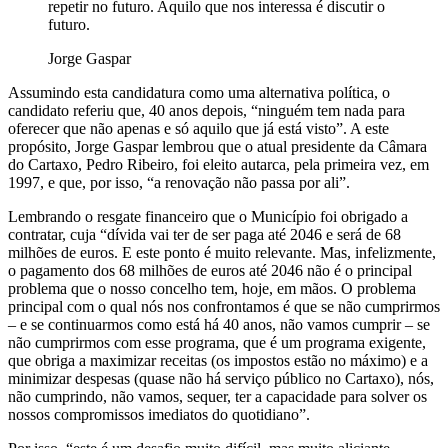
repetir no futuro. Aquilo que nos interessa é discutir o
futuro.
Jorge Gaspar
Assumindo esta candidatura como uma alternativa política, o
candidato referiu que, 40 anos depois, “ninguém tem nada para
oferecer que não apenas e só aquilo que já está visto”. A este
propósito, Jorge Gaspar lembrou que o atual presidente da Câmara
do Cartaxo, Pedro Ribeiro, foi eleito autarca, pela primeira vez, em
1997, e que, por isso, “a renovação não passa por ali”.
Lembrando o resgate financeiro que o Município foi obrigado a
contratar, cuja “dívida vai ter de ser paga até 2046 e será de 68
milhões de euros. E este ponto é muito relevante. Mas, infelizmente,
o pagamento dos 68 milhões de euros até 2046 não é o principal
problema que o nosso concelho tem, hoje, em mãos. O problema
principal com o qual nós nos confrontamos é que se não cumprirmos
– e se continuarmos como está há 40 anos, não vamos cumprir – se
não cumprirmos com esse programa, que é um programa exigente,
que obriga a maximizar receitas (os impostos estão no máximo) e a
minimizar despesas (quase não há serviço público no Cartaxo), nós,
não cumprindo, não vamos, sequer, ter a capacidade para solver os
nossos compromissos imediatos do quotidiano”.