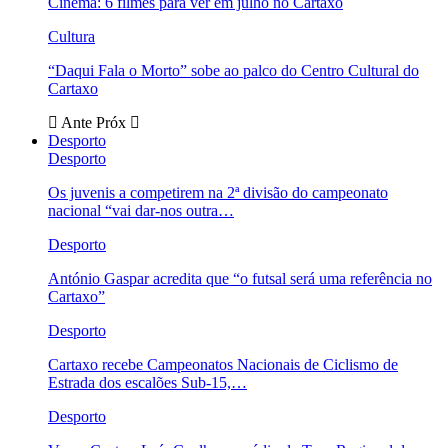
Cinema: 6 filmes para ver em julho no Cartaxo
Cultura
“Daqui Fala o Morto” sobe ao palco do Centro Cultural do
Cartaxo
Ante
Próx
Desporto
Desporto
Os juvenis a competirem na 2ª divisão do campeonato
nacional “vai dar-nos outra…
Desporto
António Gaspar acredita que “o futsal será uma referência no
Cartaxo”
Desporto
Cartaxo recebe Campeonatos Nacionais de Ciclismo de
Estrada dos escalões Sub-15,…
Desporto