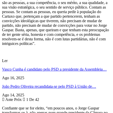
são as pessoas, a sua competência, o seu mérito, a sua qualidade, a
sua visão estratégica, o seu sentido de serviço público. Contam as
pessoas. Se contam as pessoas, eu queria pedir à população do
Cartaxo que, pertençam a que partido pertencerem, tenham as
convicções ideológicas que tiverem, não precisam de mudar de
partido, não precisam de mudar de convicções para votar no Jorge
Gaspar. Basta, apenas, que queiram e que tenham esta preocupação
de ter gente séria, honesta e com competência, e os problemas
resolvem-se é desta forma, não é com lutas partidárias, não é com
intriguices políticas”.
Ler
Vasco Cunha é candidato pelo PSD a presidente da Assembleia…
Ago 16, 2025
João Pedro Oliveira recandidata-se pelo PSD à União de…
Ago 14, 2025
Ante
Próx
1 De 42
Confiante que se for eleito, “em poucos anos, o Jorge Gaspar
transformar-se-à, não apenas num grande presidente da Câmara no