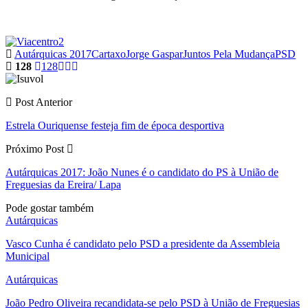
Autárquicas 2017
Cartaxo
Jorge Gaspar
Juntos Pela Mudança
PSD
128
128
Post Anterior
Estrela Ouriquense festeja fim de época desportiva
Próximo Post
Autárquicas 2017: João Nunes é o candidato do PS à União de
Freguesias da Ereira/ Lapa
Pode gostar também
Autárquicas
Vasco Cunha é candidato pelo PSD a presidente da Assembleia
Municipal
Autárquicas
João Pedro Oliveira recandidata-se pelo PSD à União de Freguesias