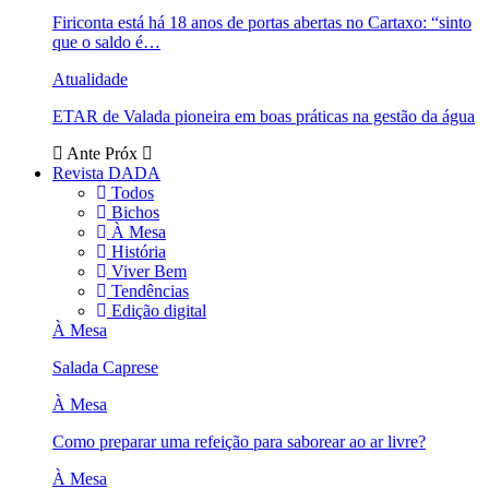
Firiconta está há 18 anos de portas abertas no Cartaxo: “sinto
que o saldo é…
Atualidade
ETAR de Valada pioneira em boas práticas na gestão da água
Ante
Próx
Revista DADA
Todos
Bichos
À Mesa
História
Viver Bem
Tendências
Edição digital
À Mesa
Salada Caprese
À Mesa
Como preparar uma refeição para saborear ao ar livre?
À Mesa