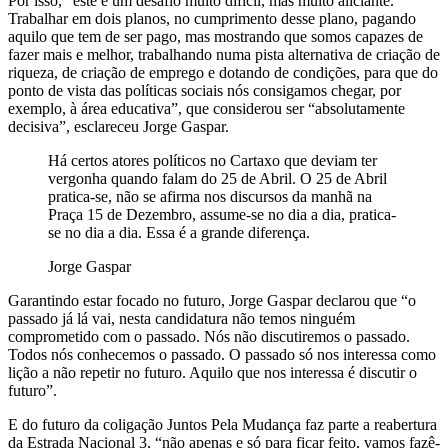
Por isso, “este é um desafio muito difícil, mas muito aliciante.
Trabalhar em dois planos, no cumprimento desse plano, pagando
aquilo que tem de ser pago, mas mostrando que somos capazes de
fazer mais e melhor, trabalhando numa pista alternativa de criação de
riqueza, de criação de emprego e dotando de condições, para que do
ponto de vista das políticas sociais nós consigamos chegar, por
exemplo, à área educativa”, que considerou ser “absolutamente
decisiva”, esclareceu Jorge Gaspar.
Há certos atores políticos no Cartaxo que deviam ter
vergonha quando falam do 25 de Abril. O 25 de Abril
pratica-se, não se afirma nos discursos da manhã na
Praça 15 de Dezembro, assume-se no dia a dia, pratica-
se no dia a dia. Essa é a grande diferença.
Jorge Gaspar
Garantindo estar focado no futuro, Jorge Gaspar declarou que “o
passado já lá vai, nesta candidatura não temos ninguém
comprometido com o passado. Nós não discutiremos o passado.
Todos nós conhecemos o passado. O passado só nos interessa como
lição a não repetir no futuro. Aquilo que nos interessa é discutir o
futuro”.
E do futuro da coligação Juntos Pela Mudança faz parte a reabertura
da Estrada Nacional 3, “não apenas e só para ficar feito, vamos fazê-