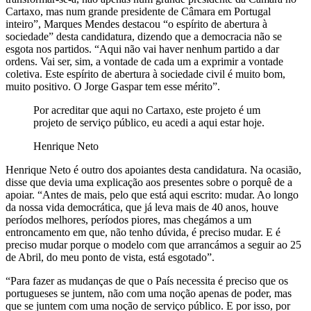
Cartaxo, mas num grande presidente de Câmara em Portugal
inteiro”, Marques Mendes destacou “o espírito de abertura à
sociedade” desta candidatura, dizendo que a democracia não se
esgota nos partidos. “Aqui não vai haver nenhum partido a dar
ordens. Vai ser, sim, a vontade de cada um a exprimir a vontade
coletiva. Este espírito de abertura à sociedade civil é muito bom,
muito positivo. O Jorge Gaspar tem esse mérito”.
Por acreditar que aqui no Cartaxo, este projeto é um
projeto de serviço público, eu acedi a aqui estar hoje.
Henrique Neto
Henrique Neto é outro dos apoiantes desta candidatura. Na ocasião,
disse que devia uma explicação aos presentes sobre o porquê de a
apoiar. “Antes de mais, pelo que está aqui escrito: mudar. Ao longo
da nossa vida democrática, que já leva mais de 40 anos, houve
períodos melhores, períodos piores, mas chegámos a um
entroncamento em que, não tenho dúvida, é preciso mudar. E é
preciso mudar porque o modelo com que arrancámos a seguir ao 25
de Abril, do meu ponto de vista, está esgotado”.
“Para fazer as mudanças de que o País necessita é preciso que os
portugueses se juntem, não com uma noção apenas de poder, mas
que se juntem com uma noção de serviço público. E por isso, por