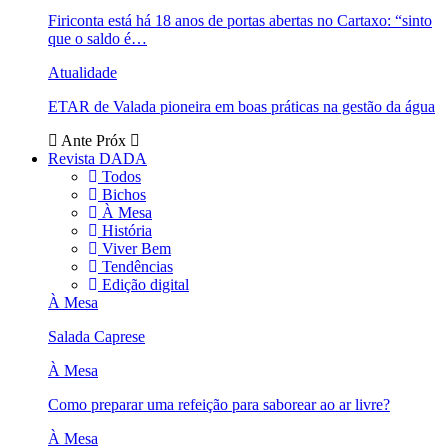
Firiconta está há 18 anos de portas abertas no Cartaxo: “sinto
que o saldo é…
Atualidade
ETAR de Valada pioneira em boas práticas na gestão da água
Ante
Próx
Revista DADA
Todos
Bichos
À Mesa
História
Viver Bem
Tendências
Edição digital
À Mesa
Salada Caprese
À Mesa
Como preparar uma refeição para saborear ao ar livre?
À Mesa