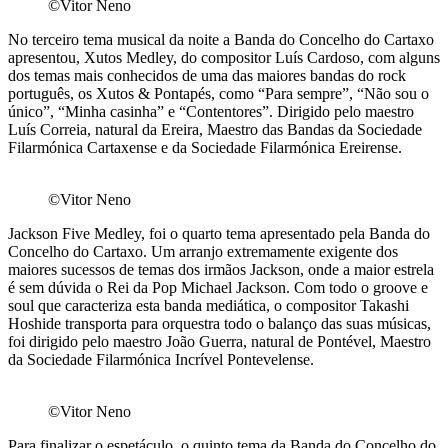
©Vitor Neno
No terceiro tema musical da noite a Banda do Concelho do Cartaxo
apresentou, Xutos Medley, do compositor Luís Cardoso, com alguns
dos temas mais conhecidos de uma das maiores bandas do rock
português, os Xutos & Pontapés, como “Para sempre”, “Não sou o
único”, “Minha casinha” e “Contentores”. Dirigido pelo maestro
Luís Correia, natural da Ereira, Maestro das Bandas da Sociedade
Filarmónica Cartaxense e da Sociedade Filarmónica Ereirense.
©Vitor Neno
Jackson Five Medley, foi o quarto tema apresentado pela Banda do
Concelho do Cartaxo. Um arranjo extremamente exigente dos
maiores sucessos de temas dos irmãos Jackson, onde a maior estrela
é sem dúvida o Rei da Pop Michael Jackson. Com todo o groove e
soul que caracteriza esta banda mediática, o compositor Takashi
Hoshide transporta para orquestra todo o balanço das suas músicas,
foi dirigido pelo maestro João Guerra, natural de Pontével, Maestro
da Sociedade Filarmónica Incrível Pontevelense.
©Vitor Neno
Para finalizar o espetáculo, o quinto tema da Banda do Concelho do