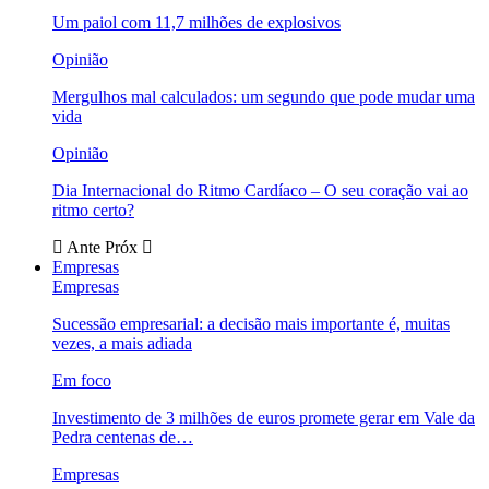
Um paiol com 11,7 milhões de explosivos
Opinião
Mergulhos mal calculados: um segundo que pode mudar uma
vida
Opinião
Dia Internacional do Ritmo Cardíaco – O seu coração vai ao
ritmo certo?
Ante
Próx
Empresas
Empresas
Sucessão empresarial: a decisão mais importante é, muitas
vezes, a mais adiada
Em foco
Investimento de 3 milhões de euros promete gerar em Vale da
Pedra centenas de…
Empresas