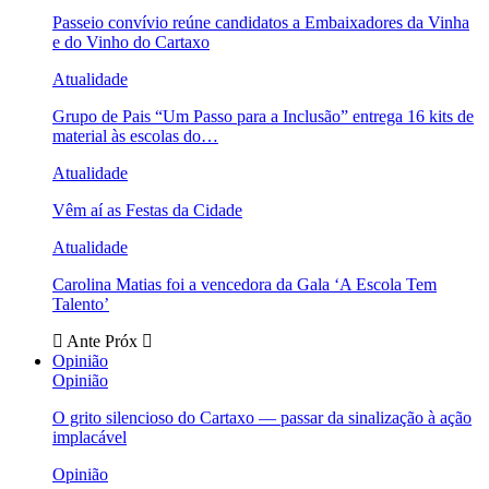
Passeio convívio reúne candidatos a Embaixadores da Vinha
e do Vinho do Cartaxo
Atualidade
Grupo de Pais “Um Passo para a Inclusão” entrega 16 kits de
material às escolas do…
Atualidade
Vêm aí as Festas da Cidade
Atualidade
Carolina Matias foi a vencedora da Gala ‘A Escola Tem
Talento’
Ante
Próx
Opinião
Opinião
O grito silencioso do Cartaxo — passar da sinalização à ação
implacável
Opinião