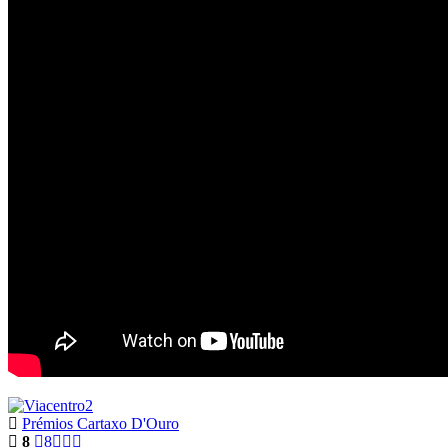
Prémios Cartaxo D'Ouro
8
8