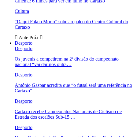
Cinema: 6 filmes para ver em julho no Cartaxo
Cultura
“Daqui Fala o Morto” sobe ao palco do Centro Cultural do
Cartaxo
Ante
Próx
Desporto
Desporto
Os juvenis a competirem na 2ª divisão do campeonato
nacional “vai dar-nos outra…
Desporto
António Gaspar acredita que “o futsal será uma referência no
Cartaxo”
Desporto
Cartaxo recebe Campeonatos Nacionais de Ciclismo de
Estrada dos escalões Sub-15,…
Desporto