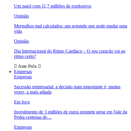
Um paiol com 11,7 milhões de explosivos
Opinião
Mergulhos mal calculados: um segundo que pode mudar uma
vida
Opinião
Dia Internacional do Ritmo Cardíaco – O seu coração vai ao
ritmo certo?
Ante
Próx
Empresas
Empresas
Sucessão empresarial: a decisão mais importante é, muitas
vezes, a mais adiada
Em foco
Investimento de 3 milhões de euros promete gerar em Vale da
Pedra centenas de…
Empresas