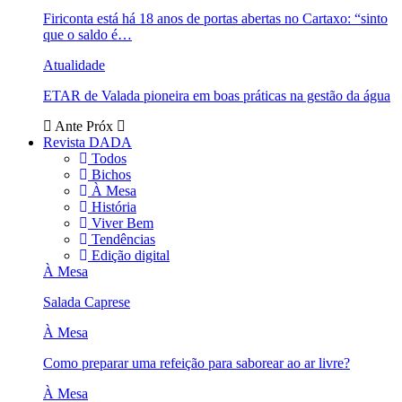
Firiconta está há 18 anos de portas abertas no Cartaxo: “sinto
que o saldo é…
Atualidade
ETAR de Valada pioneira em boas práticas na gestão da água
Ante
Próx
Revista DADA
Todos
Bichos
À Mesa
História
Viver Bem
Tendências
Edição digital
À Mesa
Salada Caprese
À Mesa
Como preparar uma refeição para saborear ao ar livre?
À Mesa