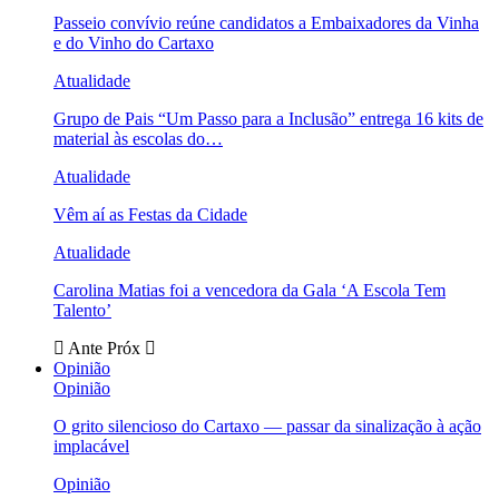
Passeio convívio reúne candidatos a Embaixadores da Vinha
e do Vinho do Cartaxo
Atualidade
Grupo de Pais “Um Passo para a Inclusão” entrega 16 kits de
material às escolas do…
Atualidade
Vêm aí as Festas da Cidade
Atualidade
Carolina Matias foi a vencedora da Gala ‘A Escola Tem
Talento’
Ante
Próx
Opinião
Opinião
O grito silencioso do Cartaxo — passar da sinalização à ação
implacável
Opinião