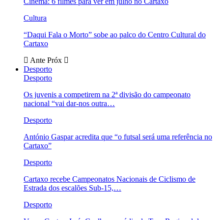
Cinema: 6 filmes para ver em julho no Cartaxo
Cultura
“Daqui Fala o Morto” sobe ao palco do Centro Cultural do
Cartaxo
Ante
Próx
Desporto
Desporto
Os juvenis a competirem na 2ª divisão do campeonato
nacional “vai dar-nos outra…
Desporto
António Gaspar acredita que “o futsal será uma referência no
Cartaxo”
Desporto
Cartaxo recebe Campeonatos Nacionais de Ciclismo de
Estrada dos escalões Sub-15,…
Desporto