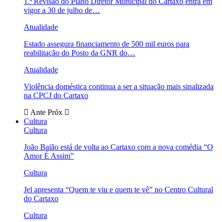
1.ª Revisão do Plano Diretor Municipal do Cartaxo entra em
vigor a 30 de julho de…
Atualidade
Estado assegura financiamento de 500 mil euros para
reabilitação do Posto da GNR do…
Atualidade
Violência doméstica continua a ser a situação mais sinalizada
na CPCJ do Cartaxo
Ante
Próx
Cultura
Cultura
João Baião está de volta ao Cartaxo com a nova comédia “O
Amor É Assim”
Cultura
Jel apresenta “Quem te viu e quem te vê” no Centro Cultural
do Cartaxo
Cultura