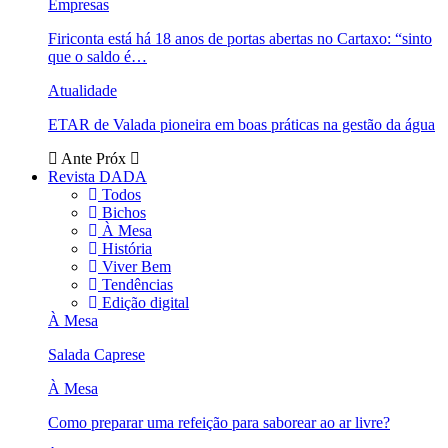
Empresas
Firiconta está há 18 anos de portas abertas no Cartaxo: “sinto
que o saldo é…
Atualidade
ETAR de Valada pioneira em boas práticas na gestão da água
Ante
Próx
Revista DADA
Todos
Bichos
À Mesa
História
Viver Bem
Tendências
Edição digital
À Mesa
Salada Caprese
À Mesa
Como preparar uma refeição para saborear ao ar livre?