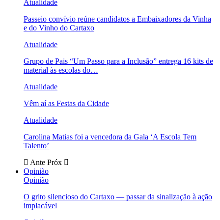
Atualidade
Passeio convívio reúne candidatos a Embaixadores da Vinha
e do Vinho do Cartaxo
Atualidade
Grupo de Pais “Um Passo para a Inclusão” entrega 16 kits de
material às escolas do…
Atualidade
Vêm aí as Festas da Cidade
Atualidade
Carolina Matias foi a vencedora da Gala ‘A Escola Tem
Talento’
Ante
Próx
Opinião
Opinião
O grito silencioso do Cartaxo — passar da sinalização à ação
implacável