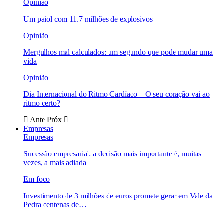
Opinião
Um paiol com 11,7 milhões de explosivos
Opinião
Mergulhos mal calculados: um segundo que pode mudar uma
vida
Opinião
Dia Internacional do Ritmo Cardíaco – O seu coração vai ao
ritmo certo?
Ante
Próx
Empresas
Empresas
Sucessão empresarial: a decisão mais importante é, muitas
vezes, a mais adiada
Em foco
Investimento de 3 milhões de euros promete gerar em Vale da
Pedra centenas de…