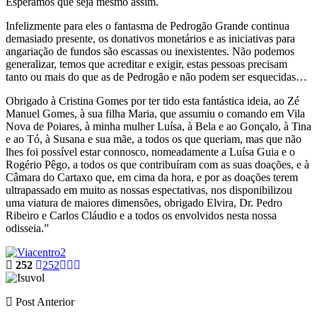
Esperamos que seja mesmo assim.
Infelizmente para eles o fantasma de Pedrogão Grande continua
demasiado presente, os donativos monetários e as iniciativas para
angariação de fundos são escassas ou inexistentes. Não podemos
generalizar, temos que acreditar e exigir, estas pessoas precisam
tanto ou mais do que as de Pedrogão e não podem ser esquecidas…
Obrigado à Cristina Gomes por ter tido esta fantástica ideia, ao Zé
Manuel Gomes, à sua filha Maria, que assumiu o comando em Vila
Nova de Poiares, à minha mulher Luísa, à Bela e ao Gonçalo, à Tina
e ao Tó, à Susana e sua mãe, a todos os que queriam, mas que não
lhes foi possível estar connosco, nomeadamente a Luísa Guia e o
Rogério Pêgo, a todos os que contribuíram com as suas doações, e à
Câmara do Cartaxo que, em cima da hora, e por as doações terem
ultrapassado em muito as nossas espectativas, nos disponibilizou
uma viatura de maiores dimensões, obrigado Elvira, Dr. Pedro
Ribeiro e Carlos Cláudio e a todos os envolvidos nesta nossa
odisseia.”
252
252
Post Anterior