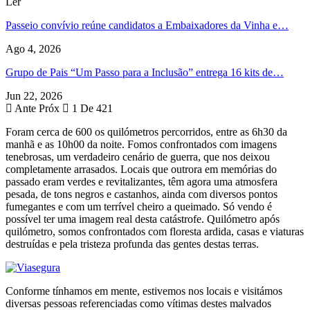
Ler
Passeio convívio reúne candidatos a Embaixadores da Vinha e…
Ago 4, 2026
Grupo de Pais “Um Passo para a Inclusão” entrega 16 kits de…
Jun 22, 2026
Ante
Próx
1 De 421
Foram cerca de 600 os quilómetros percorridos, entre as 6h30 da
manhã e as 10h00 da noite. Fomos confrontados com imagens
tenebrosas, um verdadeiro cenário de guerra, que nos deixou
completamente arrasados. Locais que outrora em memórias do
passado eram verdes e revitalizantes, têm agora uma atmosfera
pesada, de tons negros e castanhos, ainda com diversos pontos
fumegantes e com um terrível cheiro a queimado. Só vendo é
possível ter uma imagem real desta catástrofe. Quilómetro após
quilómetro, somos confrontados com floresta ardida, casas e viaturas
destruídas e pela tristeza profunda das gentes destas terras.
Conforme tínhamos em mente, estivemos nos locais e visitámos
diversas pessoas referenciadas como vítimas destes malvados