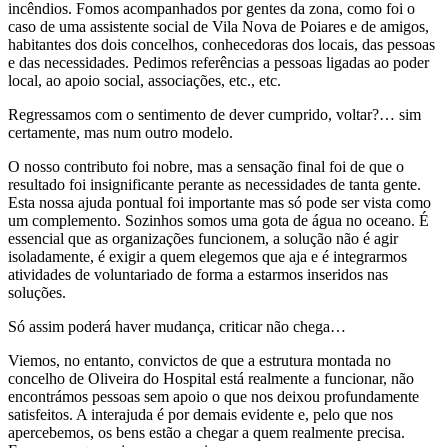
incêndios. Fomos acompanhados por gentes da zona, como foi o
caso de uma assistente social de Vila Nova de Poiares e de amigos,
habitantes dos dois concelhos, conhecedoras dos locais, das pessoas
e das necessidades. Pedimos referências a pessoas ligadas ao poder
local, ao apoio social, associações, etc., etc.
Regressamos com o sentimento de dever cumprido, voltar?… sim
certamente, mas num outro modelo.
O nosso contributo foi nobre, mas a sensação final foi de que o
resultado foi insignificante perante as necessidades de tanta gente.
Esta nossa ajuda pontual foi importante mas só pode ser vista como
um complemento. Sozinhos somos uma gota de água no oceano. É
essencial que as organizações funcionem, a solução não é agir
isoladamente, é exigir a quem elegemos que aja e é integrarmos
atividades de voluntariado de forma a estarmos inseridos nas
soluções.
Só assim poderá haver mudança, criticar não chega…
Viemos, no entanto, convictos de que a estrutura montada no
concelho de Oliveira do Hospital está realmente a funcionar, não
encontrámos pessoas sem apoio o que nos deixou profundamente
satisfeitos. A interajuda é por demais evidente e, pelo que nos
apercebemos, os bens estão a chegar a quem realmente precisa.