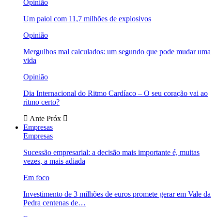
Opinião
Um paiol com 11,7 milhões de explosivos
Opinião
Mergulhos mal calculados: um segundo que pode mudar uma
vida
Opinião
Dia Internacional do Ritmo Cardíaco – O seu coração vai ao
ritmo certo?
Ante
Próx
Empresas
Empresas
Sucessão empresarial: a decisão mais importante é, muitas
vezes, a mais adiada
Em foco
Investimento de 3 milhões de euros promete gerar em Vale da
Pedra centenas de…