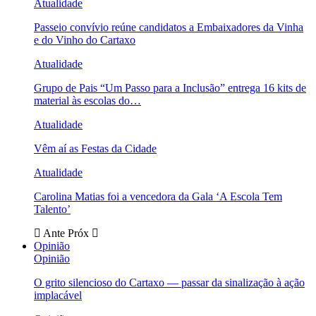
Atualidade
Passeio convívio reúne candidatos a Embaixadores da Vinha
e do Vinho do Cartaxo
Atualidade
Grupo de Pais “Um Passo para a Inclusão” entrega 16 kits de
material às escolas do…
Atualidade
Vêm aí as Festas da Cidade
Atualidade
Carolina Matias foi a vencedora da Gala ‘A Escola Tem
Talento’
Ante
Próx
Opinião
Opinião
O grito silencioso do Cartaxo — passar da sinalização à ação
implacável