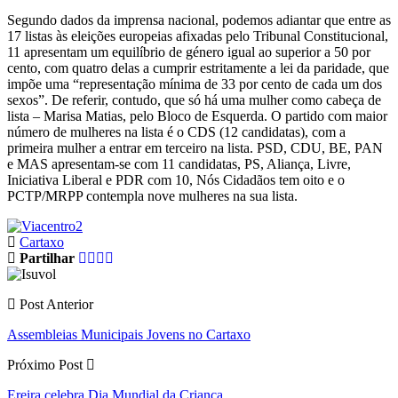
Segundo dados da imprensa nacional, podemos adiantar que entre as
17 listas às eleições europeias afixadas pelo Tribunal Constitucional,
11 apresentam um equilíbrio de género igual ao superior a 50 por
cento, com quatro delas a cumprir estritamente a lei da paridade, que
impõe uma “representação mínima de 33 por cento de cada um dos
sexos”. De referir, contudo, que só há uma mulher como cabeça de
lista – Marisa Matias, pelo Bloco de Esquerda. O partido com maior
número de mulheres na lista é o CDS (12 candidatas), com a
primeira mulher a entrar em terceiro na lista. PSD, CDU, BE, PAN
e MAS apresentam-se com 11 candidatas, PS, Aliança, Livre,
Iniciativa Liberal e PDR com 10, Nós Cidadãos tem oito e o
PCTP/MRPP contempla nove mulheres na sua lista.
Cartaxo
Partilhar
Post Anterior
Assembleias Municipais Jovens no Cartaxo
Próximo Post
Ereira celebra Dia Mundial da Criança