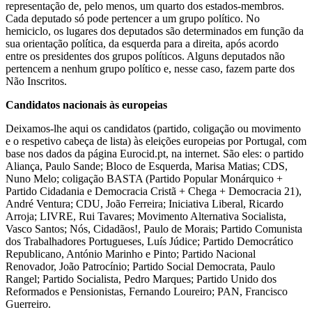
representação de, pelo menos, um quarto dos estados-membros.
Cada deputado só pode pertencer a um grupo político. No
hemiciclo, os lugares dos deputados são determinados em função da
sua orientação política, da esquerda para a direita, após acordo
entre os presidentes dos grupos políticos. Alguns deputados não
pertencem a nenhum grupo político e, nesse caso, fazem parte dos
Não Inscritos.
Candidatos nacionais às europeias
Deixamos-lhe aqui os candidatos (partido, coligação ou movimento
e o respetivo cabeça de lista) às eleições europeias por Portugal, com
base nos dados da página Eurocid.pt, na internet. São eles: o partido
Aliança, Paulo Sande; Bloco de Esquerda, Marisa Matias; CDS,
Nuno Melo; coligação BASTA (Partido Popular Monárquico +
Partido Cidadania e Democracia Cristã + Chega + Democracia 21),
André Ventura; CDU, João Ferreira; Iniciativa Liberal, Ricardo
Arroja; LIVRE, Rui Tavares; Movimento Alternativa Socialista,
Vasco Santos; Nós, Cidadãos!, Paulo de Morais; Partido Comunista
dos Trabalhadores Portugueses, Luís Júdice; Partido Democrático
Republicano, António Marinho e Pinto; Partido Nacional
Renovador, João Patrocínio; Partido Social Democrata, Paulo
Rangel; Partido Socialista, Pedro Marques; Partido Unido dos
Reformados e Pensionistas, Fernando Loureiro; PAN, Francisco
Guerreiro.