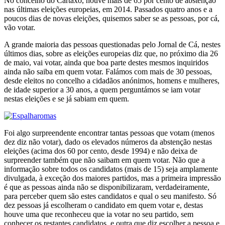
No concelho do Cartaxo, houve mais de 65 por cento de abstenção
nas últimas eleições europeias, em 2014. Passados quatro anos e a
poucos dias de novas eleições, quisemos saber se as pessoas, por cá,
vão votar.
A grande maioria das pessoas questionadas pelo Jornal de Cá, nestes
últimos dias, sobre as eleições europeias diz que, no próximo dia 26
de maio, vai votar, ainda que boa parte destes mesmos inquiridos
ainda não saiba em quem votar. Falámos com mais de 30 pessoas,
desde eleitos no concelho a cidadãos anónimos, homens e mulheres,
de idade superior a 30 anos, a quem perguntámos se iam votar
nestas eleições e se já sabiam em quem.
Foi algo surpreendente encontrar tantas pessoas que votam (menos
dez diz não votar), dado os elevados números da abstenção nestas
eleições (acima dos 60 por cento, desde 1994) e não deixa de
surpreender também que não saibam em quem votar. Não que a
informação sobre todos os candidatos (mais de 15) seja amplamente
divulgada, à exceção dos maiores partidos, mas a primeira impressão
é que as pessoas ainda não se disponibilizaram, verdadeiramente,
para perceber quem são estes candidatos e qual o seu manifesto. Só
dez pessoas já escolheram o candidato em quem votar e, destas
houve uma que reconheceu que ia votar no seu partido, sem
conhecer os restantes candidatos, e outra que diz escolher a pessoa e