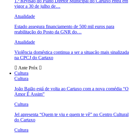
1.ª Revisão do Plano Diretor Municipal do Cartaxo entra em
vigor a 30 de julho de…
Atualidade
Estado assegura financiamento de 500 mil euros para
reabilitação do Posto da GNR do…
Atualidade
Violência doméstica continua a ser a situação mais sinalizada
na CPCJ do Cartaxo
Ante
Próx
Cultura
Cultura
João Baião está de volta ao Cartaxo com a nova comédia “O
Amor É Assim”
Cultura
Jel apresenta “Quem te viu e quem te vê” no Centro Cultural
do Cartaxo
Cultura