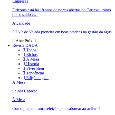
Empresas
Firiconta está há 18 anos de portas abertas no Cartaxo: “sinto
que o saldo é…
Atualidade
ETAR de Valada pioneira em boas práticas na gestão da água
Ante
Próx
Revista DADA
Todos
Bichos
À Mesa
História
Viver Bem
Tendências
Edição digital
À Mesa
Salada Caprese
À Mesa
Como preparar uma refeição para saborear ao ar livre?