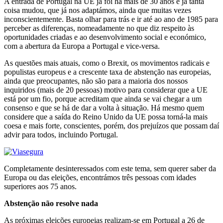
A entrada de Portugal na UE já foi há mais de 30 anos e já tanta
coisa mudou, que já nos adaptámos, ainda que muitas vezes
inconscientemente. Basta olhar para trás e ir até ao ano de 1985 para
perceber as diferenças, nomeadamente no que diz respeito às
oportunidades criadas e ao desenvolvimento social e económico,
com a abertura da Europa a Portugal e vice-versa.
As questões mais atuais, como o Brexit, os movimentos radicais e
populistas europeus e a crescente taxa de abstenção nas europeias,
ainda que preocupantes, não são para a maioria dos nossos
inquiridos (mais de 20 pessoas) motivo para considerar que a UE
está por um fio, porque acreditam que ainda se vai chegar a um
consenso e que se há de dar a volta à situação. Há mesmo quem
considere que a saída do Reino Unido da UE possa torná-la mais
coesa e mais forte, conscientes, porém, dos prejuízos que possam daí
advir para todos, incluindo Portugal.
Completamente desinteressados com este tema, sem querer saber da
Europa ou das eleições, encontrámos três pessoas com idades
superiores aos 75 anos.
Abstenção não resolve nada
As próximas eleições europeias realizam-se em Portugal a 26 de