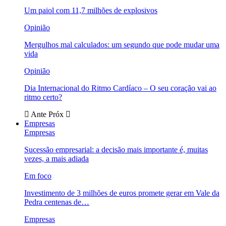
Um paiol com 11,7 milhões de explosivos
Opinião
Mergulhos mal calculados: um segundo que pode mudar uma
vida
Opinião
Dia Internacional do Ritmo Cardíaco – O seu coração vai ao
ritmo certo?
Ante
Próx
Empresas
Empresas
Sucessão empresarial: a decisão mais importante é, muitas
vezes, a mais adiada
Em foco
Investimento de 3 milhões de euros promete gerar em Vale da
Pedra centenas de…
Empresas