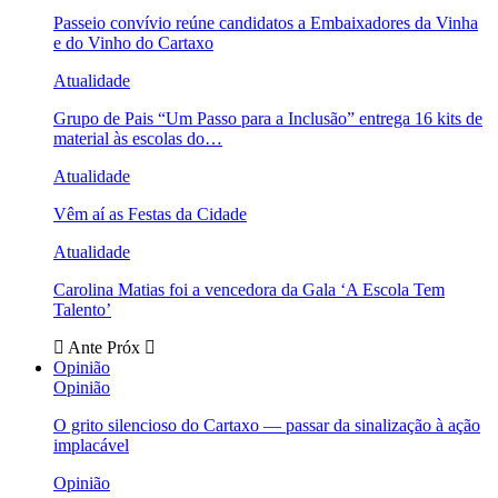
Passeio convívio reúne candidatos a Embaixadores da Vinha
e do Vinho do Cartaxo
Atualidade
Grupo de Pais “Um Passo para a Inclusão” entrega 16 kits de
material às escolas do…
Atualidade
Vêm aí as Festas da Cidade
Atualidade
Carolina Matias foi a vencedora da Gala ‘A Escola Tem
Talento’
Ante
Próx
Opinião
Opinião
O grito silencioso do Cartaxo — passar da sinalização à ação
implacável
Opinião