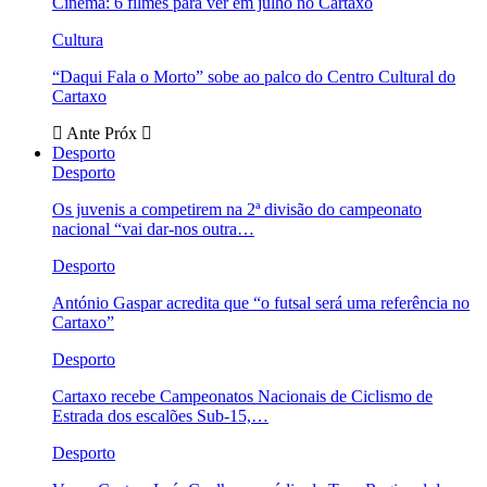
Cinema: 6 filmes para ver em julho no Cartaxo
Cultura
“Daqui Fala o Morto” sobe ao palco do Centro Cultural do
Cartaxo
Ante
Próx
Desporto
Desporto
Os juvenis a competirem na 2ª divisão do campeonato
nacional “vai dar-nos outra…
Desporto
António Gaspar acredita que “o futsal será uma referência no
Cartaxo”
Desporto
Cartaxo recebe Campeonatos Nacionais de Ciclismo de
Estrada dos escalões Sub-15,…
Desporto