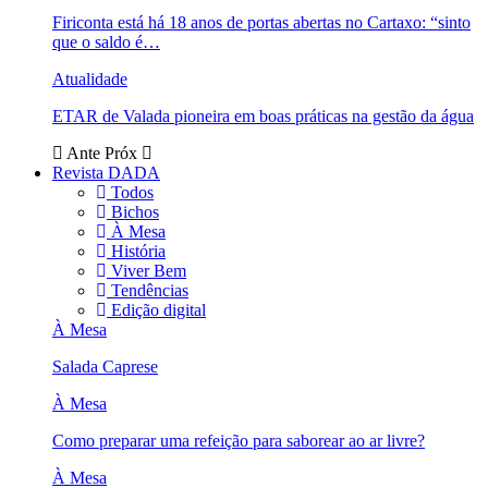
Firiconta está há 18 anos de portas abertas no Cartaxo: “sinto
que o saldo é…
Atualidade
ETAR de Valada pioneira em boas práticas na gestão da água
Ante
Próx
Revista DADA
Todos
Bichos
À Mesa
História
Viver Bem
Tendências
Edição digital
À Mesa
Salada Caprese
À Mesa
Como preparar uma refeição para saborear ao ar livre?
À Mesa