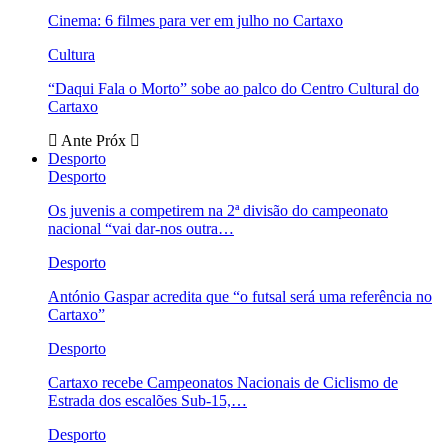
Cinema: 6 filmes para ver em julho no Cartaxo
Cultura
“Daqui Fala o Morto” sobe ao palco do Centro Cultural do
Cartaxo
Ante
Próx
Desporto
Desporto
Os juvenis a competirem na 2ª divisão do campeonato
nacional “vai dar-nos outra…
Desporto
António Gaspar acredita que “o futsal será uma referência no
Cartaxo”
Desporto
Cartaxo recebe Campeonatos Nacionais de Ciclismo de
Estrada dos escalões Sub-15,…
Desporto