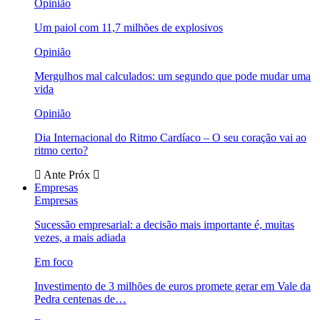
Opinião
Um paiol com 11,7 milhões de explosivos
Opinião
Mergulhos mal calculados: um segundo que pode mudar uma
vida
Opinião
Dia Internacional do Ritmo Cardíaco – O seu coração vai ao
ritmo certo?
Ante
Próx
Empresas
Empresas
Sucessão empresarial: a decisão mais importante é, muitas
vezes, a mais adiada
Em foco
Investimento de 3 milhões de euros promete gerar em Vale da
Pedra centenas de…