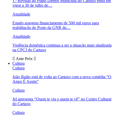
1.ª Revisão do Plano Diretor Municipal do Cartaxo entra em
vigor a 30 de julho de…
Atualidade
Estado assegura financiamento de 500 mil euros para
reabilitação do Posto da GNR do…
Atualidade
Violência doméstica continua a ser a situação mais sinalizada
na CPCJ do Cartaxo
Ante
Próx
Cultura
Cultura
João Baião está de volta ao Cartaxo com a nova comédia “O
Amor É Assim”
Cultura
Jel apresenta “Quem te viu e quem te vê” no Centro Cultural
do Cartaxo
Cultura