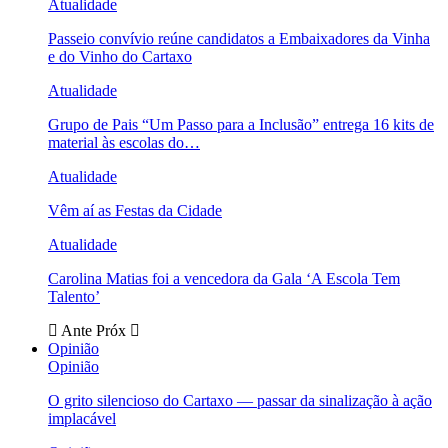
Atualidade
Passeio convívio reúne candidatos a Embaixadores da Vinha
e do Vinho do Cartaxo
Atualidade
Grupo de Pais “Um Passo para a Inclusão” entrega 16 kits de
material às escolas do…
Atualidade
Vêm aí as Festas da Cidade
Atualidade
Carolina Matias foi a vencedora da Gala ‘A Escola Tem
Talento’
Ante
Próx
Opinião
Opinião
O grito silencioso do Cartaxo — passar da sinalização à ação
implacável