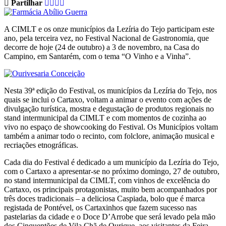
Partilhar
A CIMLT e os onze municípios da Lezíria do Tejo participam este
ano, pela terceira vez, no Festival Nacional de Gastronomia, que
decorre de hoje (24 de outubro) a 3 de novembro, na Casa do
Campino, em Santarém, com o tema “O Vinho e a Vinha”.
Nesta 39ª edição do Festival, os municípios da Lezíria do Tejo, nos
quais se inclui o Cartaxo, voltam a animar o evento com ações de
divulgação turística, mostra e degustação de produtos regionais no
stand intermunicipal da CIMLT e com momentos de cozinha ao
vivo no espaço de showcooking do Festival. Os Municípios voltam
também a animar todo o recinto, com folclore, animação musical e
recriações etnográficas.
Cada dia do Festival é dedicado a um município da Lezíria do Tejo,
com o Cartaxo a apresentar-se no próximo domingo, 27 de outubro,
no stand intermunicipal da CIMLT, com vinhos de excelência do
Cartaxo, os principais protagonistas, muito bem acompanhados por
três doces tradicionais – a deliciosa Caspiada, bolo que é marca
registada de Pontével, os Cartaxinhos que fazem sucesso nas
pastelarias da cidade e o Doce D’Arrobe que será levado pela mão
dos Cinquentões de Vila Chã de Ourique, aos visitantes da Feira