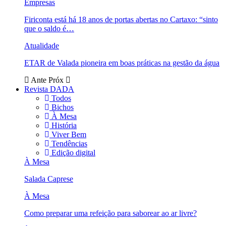
Empresas
Firiconta está há 18 anos de portas abertas no Cartaxo: “sinto
que o saldo é…
Atualidade
ETAR de Valada pioneira em boas práticas na gestão da água
Ante
Próx
Revista DADA
Todos
Bichos
À Mesa
História
Viver Bem
Tendências
Edição digital
À Mesa
Salada Caprese
À Mesa
Como preparar uma refeição para saborear ao ar livre?