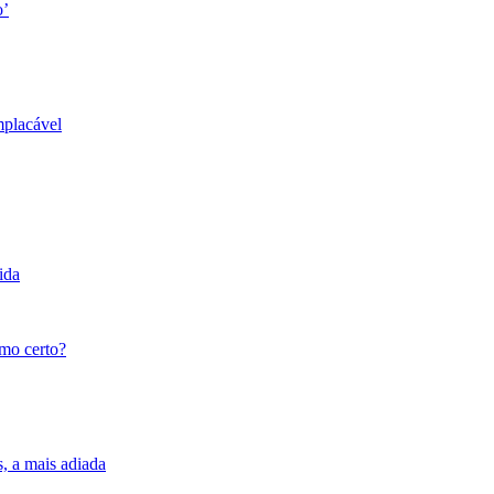
o’
mplacável
ida
tmo certo?
s, a mais adiada