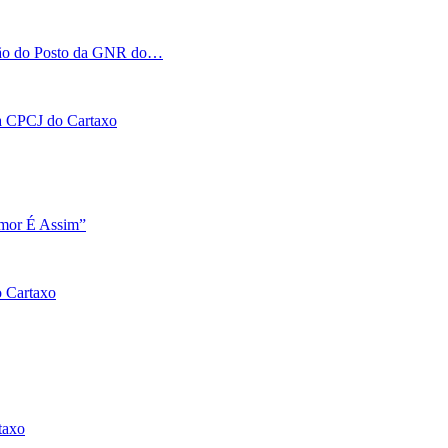
tação do Posto da GNR do…
 na CPCJ do Cartaxo
Amor É Assim”
o Cartaxo
taxo