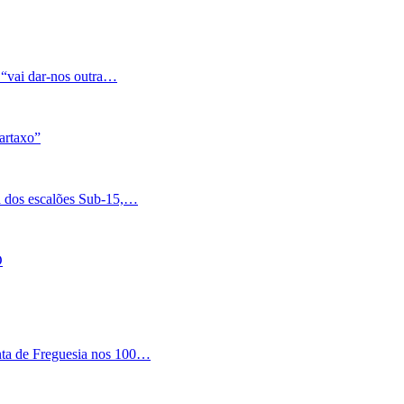
 “vai dar-nos outra…
artaxo”
a dos escalões Sub-15,…
O
nta de Freguesia nos 100…