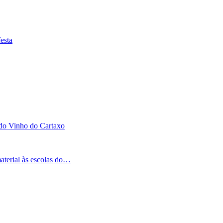
esta
 do Vinho do Cartaxo
aterial às escolas do…