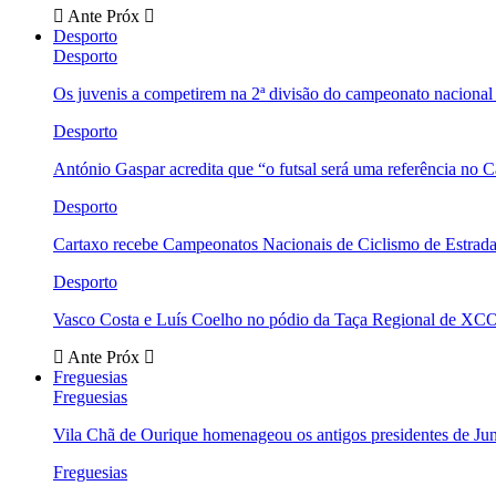
Ante
Próx
Desporto
Desporto
Os juvenis a competirem na 2ª divisão do campeonato nacional
Desporto
António Gaspar acredita que “o futsal será uma referência no C
Desporto
Cartaxo recebe Campeonatos Nacionais de Ciclismo de Estrad
Desporto
Vasco Costa e Luís Coelho no pódio da Taça Regional de XC
Ante
Próx
Freguesias
Freguesias
Vila Chã de Ourique homenageou os antigos presidentes de Ju
Freguesias