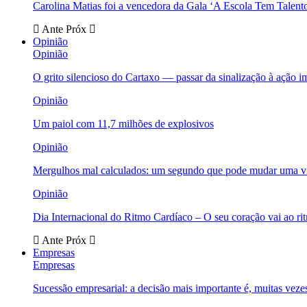
Carolina Matias foi a vencedora da Gala ‘A Escola Tem Talent
Ante
Próx
Opinião
Opinião
O grito silencioso do Cartaxo — passar da sinalização à ação i
Opinião
Um paiol com 11,7 milhões de explosivos
Opinião
Mergulhos mal calculados: um segundo que pode mudar uma v
Opinião
Dia Internacional do Ritmo Cardíaco – O seu coração vai ao ri
Ante
Próx
Empresas
Empresas
Sucessão empresarial: a decisão mais importante é, muitas veze