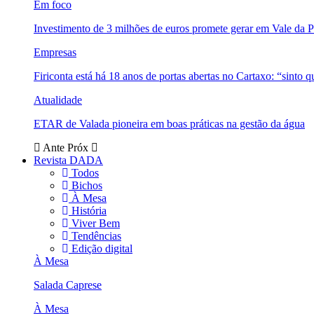
Em foco
Investimento de 3 milhões de euros promete gerar em Vale da 
Empresas
Firiconta está há 18 anos de portas abertas no Cartaxo: “sinto 
Atualidade
ETAR de Valada pioneira em boas práticas na gestão da água
Ante
Próx
Revista DADA
Todos
Bichos
À Mesa
História
Viver Bem
Tendências
Edição digital
À Mesa
Salada Caprese
À Mesa