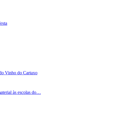
esta
 do Vinho do Cartaxo
aterial às escolas do…