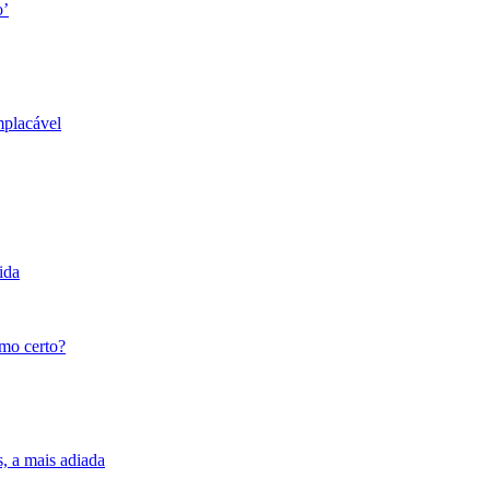
o’
mplacável
ida
tmo certo?
s, a mais adiada