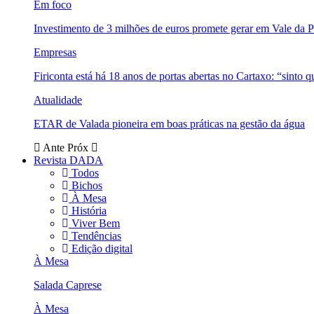
Em foco
Investimento de 3 milhões de euros promete gerar em Vale da 
Empresas
Firiconta está há 18 anos de portas abertas no Cartaxo: “sinto 
Atualidade
ETAR de Valada pioneira em boas práticas na gestão da água
Ante
Próx
Revista DADA
Todos
Bichos
À Mesa
História
Viver Bem
Tendências
Edição digital
À Mesa
Salada Caprese
À Mesa