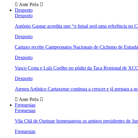
Ante
Próx
Desporto
Desporto
António Gaspar acredita que “o futsal será uma referência no C
Desporto
Cartaxo recebe Campeonatos Nacionais de Ciclismo de Estrad
Desporto
Vasco Costa e Luís Coelho no pódio da Taça Regional de XC
Desporto
Ateneu Artístico Cartaxense continua a crescer e já prepara a 
Ante
Próx
Freguesias
Freguesias
Vila Chã de Ourique homenageou os antigos presidentes de Ju
Freguesias