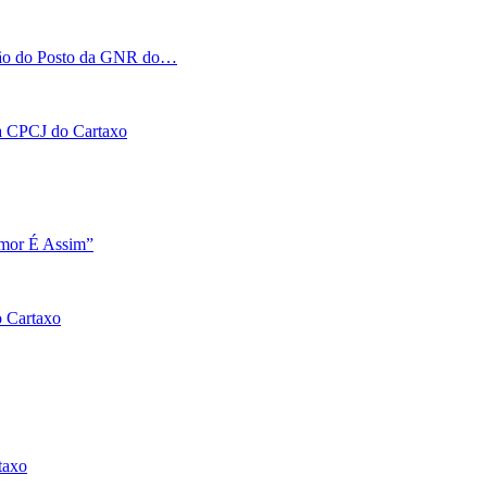
tação do Posto da GNR do…
 na CPCJ do Cartaxo
Amor É Assim”
o Cartaxo
taxo