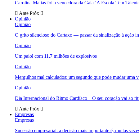
Carolina Matias foi a vencedora da Gala ‘A Escola Tem Talent
Ante
Próx
Opinião
Opinião
O grito silencioso do Cartaxo — passar da sinalização à ação i
Opinião
Um paiol com 11,7 milhões de explosivos
Opinião
Mergulhos mal calculados: um segundo que pode mudar uma v
Opinião
Dia Internacional do Ritmo Cardíaco – O seu coração vai ao ri
Ante
Próx
Empresas
Empresas
Sucessão empresarial: a decisão mais importante é, muitas veze