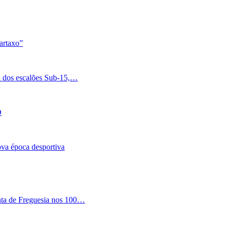
artaxo”
a dos escalões Sub-15,…
O
nova época desportiva
nta de Freguesia nos 100…