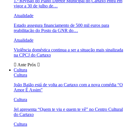
1.ª Revisão do Plano Diretor Municipal do Cartaxo entra em
vigor a 30 de julho de…
Atualidade
Estado assegura financiamento de 500 mil euros para
reabilitação do Posto da GNR do…
Atualidade
Violência doméstica continua a ser a situação mais sinalizada
na CPCJ do Cartaxo
Ante
Próx
Cultura
Cultura
João Baião está de volta ao Cartaxo com a nova comédia “O
Amor É Assim”
Cultura
Jel apresenta “Quem te viu e quem te vê” no Centro Cultural
do Cartaxo
Cultura