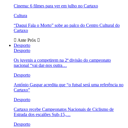
Cinema: 6 filmes para ver em julho no Cartaxo
Cultura
“Daqui Fala o Morto” sobe ao palco do Centro Cultural do
Cartaxo
Ante
Próx
Desporto
Desporto
Os juvenis a competirem na 2ª divisão do campeonato
nacional “vai dar-nos outra…
Desporto
António Gaspar acredita que “o futsal será uma referência no
Cartaxo”
Desporto
Cartaxo recebe Campeonatos Nacionais de Ciclismo de
Estrada dos escalões Sub-15,…
Desporto