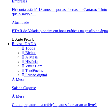
Empresas
Firiconta está há 18 anos de portas abertas no Cartaxo: “sinto
que o saldo é…
Atualidade
ETAR de Valada pioneira em boas práticas na gestão da água
Ante
Próx
Revista DADA
Todos
Bichos
À Mesa
História
Viver Bem
Tendências
Edição digital
À Mesa
Salada Caprese
À Mesa
Como preparar uma refeição para saborear ao ar livre?