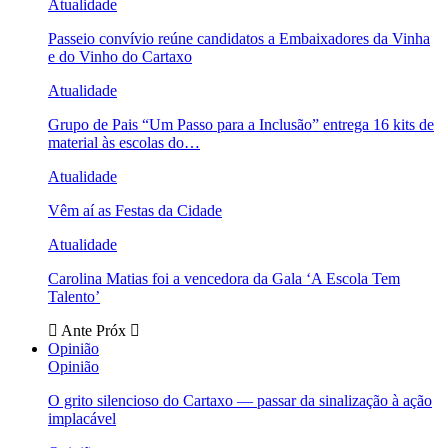
Atualidade
Passeio convívio reúne candidatos a Embaixadores da Vinha
e do Vinho do Cartaxo
Atualidade
Grupo de Pais “Um Passo para a Inclusão” entrega 16 kits de
material às escolas do…
Atualidade
Vêm aí as Festas da Cidade
Atualidade
Carolina Matias foi a vencedora da Gala ‘A Escola Tem
Talento’
Ante
Próx
Opinião
Opinião
O grito silencioso do Cartaxo — passar da sinalização à ação
implacável