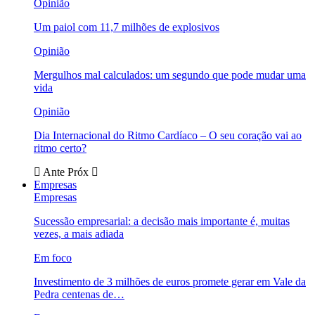
Opinião
Um paiol com 11,7 milhões de explosivos
Opinião
Mergulhos mal calculados: um segundo que pode mudar uma
vida
Opinião
Dia Internacional do Ritmo Cardíaco – O seu coração vai ao
ritmo certo?
Ante
Próx
Empresas
Empresas
Sucessão empresarial: a decisão mais importante é, muitas
vezes, a mais adiada
Em foco
Investimento de 3 milhões de euros promete gerar em Vale da
Pedra centenas de…