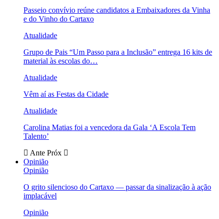
Passeio convívio reúne candidatos a Embaixadores da Vinha
e do Vinho do Cartaxo
Atualidade
Grupo de Pais “Um Passo para a Inclusão” entrega 16 kits de
material às escolas do…
Atualidade
Vêm aí as Festas da Cidade
Atualidade
Carolina Matias foi a vencedora da Gala ‘A Escola Tem
Talento’
Ante
Próx
Opinião
Opinião
O grito silencioso do Cartaxo — passar da sinalização à ação
implacável
Opinião