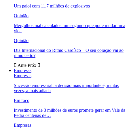
Um paiol com 11,7 milhões de explosivos
Opinião
Mergulhos mal calculados: um segundo que pode mudar uma
vida
Opinião
Dia Internacional do Ritmo Cardíaco – O seu coração vai ao
ritmo certo?
Ante
Próx
Empresas
Empresas
Sucessão empresarial: a decisão mais importante é, muitas
vezes, a mais adiada
Em foco
Investimento de 3 milhões de euros promete gerar em Vale da
Pedra centenas de…
Empresas