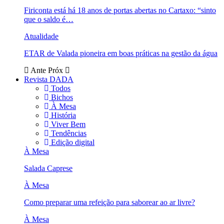
Firiconta está há 18 anos de portas abertas no Cartaxo: “sinto
que o saldo é…
Atualidade
ETAR de Valada pioneira em boas práticas na gestão da água
Ante
Próx
Revista DADA
Todos
Bichos
À Mesa
História
Viver Bem
Tendências
Edição digital
À Mesa
Salada Caprese
À Mesa
Como preparar uma refeição para saborear ao ar livre?
À Mesa