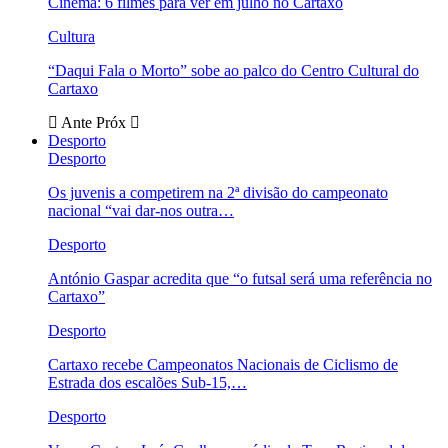
Cinema: 6 filmes para ver em julho no Cartaxo
Cultura
“Daqui Fala o Morto” sobe ao palco do Centro Cultural do
Cartaxo
Ante
Próx
Desporto
Desporto
Os juvenis a competirem na 2ª divisão do campeonato
nacional “vai dar-nos outra…
Desporto
António Gaspar acredita que “o futsal será uma referência no
Cartaxo”
Desporto
Cartaxo recebe Campeonatos Nacionais de Ciclismo de
Estrada dos escalões Sub-15,…
Desporto