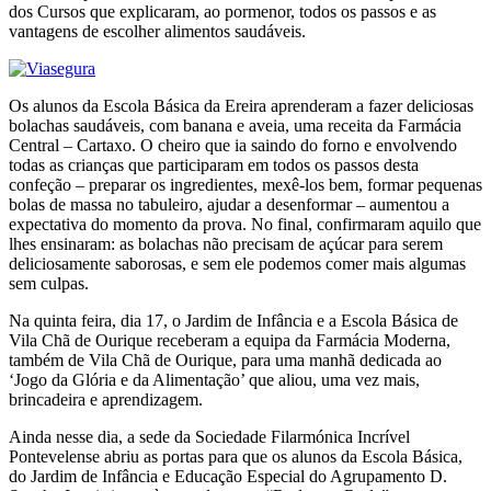
dos Cursos que explicaram, ao pormenor, todos os passos e as
vantagens de escolher alimentos saudáveis.
Os alunos da Escola Básica da Ereira aprenderam a fazer deliciosas
bolachas saudáveis, com banana e aveia, uma receita da Farmácia
Central – Cartaxo. O cheiro que ia saindo do forno e envolvendo
todas as crianças que participaram em todos os passos desta
confeção – preparar os ingredientes, mexê-los bem, formar pequenas
bolas de massa no tabuleiro, ajudar a desenformar – aumentou a
expectativa do momento da prova. No final, confirmaram aquilo que
lhes ensinaram: as bolachas não precisam de açúcar para serem
deliciosamente saborosas, e sem ele podemos comer mais algumas
sem culpas.
Na quinta feira, dia 17, o Jardim de Infância e a Escola Básica de
Vila Chã de Ourique receberam a equipa da Farmácia Moderna,
também de Vila Chã de Ourique, para uma manhã dedicada ao
‘Jogo da Glória e da Alimentação’ que aliou, uma vez mais,
brincadeira e aprendizagem.
Ainda nesse dia, a sede da Sociedade Filarmónica Incrível
Pontevelense abriu as portas para que os alunos da Escola Básica,
do Jardim de Infância e Educação Especial do Agrupamento D.