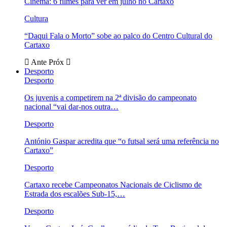
Cinema: 6 filmes para ver em julho no Cartaxo
Cultura
“Daqui Fala o Morto” sobe ao palco do Centro Cultural do
Cartaxo
Ante
Próx
Desporto
Desporto
Os juvenis a competirem na 2ª divisão do campeonato
nacional “vai dar-nos outra…
Desporto
António Gaspar acredita que “o futsal será uma referência no
Cartaxo”
Desporto
Cartaxo recebe Campeonatos Nacionais de Ciclismo de
Estrada dos escalões Sub-15,…
Desporto