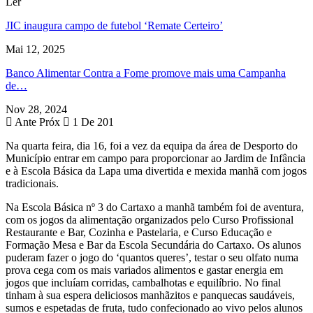
Ler
JIC inaugura campo de futebol ‘Remate Certeiro’
Mai 12, 2025
Banco Alimentar Contra a Fome promove mais uma Campanha
de…
Nov 28, 2024
Ante
Próx
1 De 201
Na quarta feira, dia 16, foi a vez da equipa da área de Desporto do
Município entrar em campo para proporcionar ao Jardim de Infância
e à Escola Básica da Lapa uma divertida e mexida manhã com jogos
tradicionais.
Na Escola Básica nº 3 do Cartaxo a manhã também foi de aventura,
com os jogos da alimentação organizados pelo Curso Profissional
Restaurante e Bar, Cozinha e Pastelaria, e Curso Educação e
Formação Mesa e Bar da Escola Secundária do Cartaxo. Os alunos
puderam fazer o jogo do ‘quantos queres’, testar o seu olfato numa
prova cega com os mais variados alimentos e gastar energia em
jogos que incluíam corridas, cambalhotas e equilíbrio. No final
tinham à sua espera deliciosos manhãzitos e panquecas saudáveis,
sumos e espetadas de fruta, tudo confecionado ao vivo pelos alunos