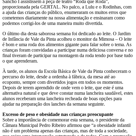
Sancho I assistissem à peça de teatro “Roda que Roda”,
proporcionada pela GERTAL. No palco, a Lulu e o Rodinhas, com
a ajuda das crianças do público, enumeraram os muitos erros que
cometemos diariamente na nossa alimentação e ensinaram como
podemos corrigi-los de uma maneira muito divertida.
O último dia desta saborosa semana foi dedicado ao leite. O Jardim
de Infância de Vale da Pinta acolheu o monitor da Mimosa – O leite
é bom e uma roda dos alimentos gigante para falar sobre o tema. As
crianças foram convidadas a participar numa deliciosa conversa e no
final tiveram de participar na montagem da roda tendo por base tudo
o que aprenderam.
À tarde, os alunos da Escola Básica de Vale da Pinta conheceram o
percurso do leite, desde a ordenha à fábrica, da mesa até ao
ecoponto, sempre com divertidos jogos em todos os momentos.
Depois de terem aprendido de onde vem o leite, que este é uma
alternativa natural e que deve constar numa lancheira saudável, estes
alunos receberam uma lancheira recheada de boas opções para
ajudar na preparação dos lanches da semana seguinte.
Excesso de peso e obesidade nas crianças preocupante
Sobre a importância de comemorar esta semana, o presidente da
Câmara Municipal Pedro Ribeiro afirmou que “a obesidade infantil
não é um problema apenas das crianças, mas de toda a sociedade,