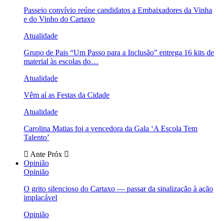
Passeio convívio reúne candidatos a Embaixadores da Vinha
e do Vinho do Cartaxo
Atualidade
Grupo de Pais “Um Passo para a Inclusão” entrega 16 kits de
material às escolas do…
Atualidade
Vêm aí as Festas da Cidade
Atualidade
Carolina Matias foi a vencedora da Gala ‘A Escola Tem
Talento’
Ante
Próx
Opinião
Opinião
O grito silencioso do Cartaxo — passar da sinalização à ação
implacável
Opinião