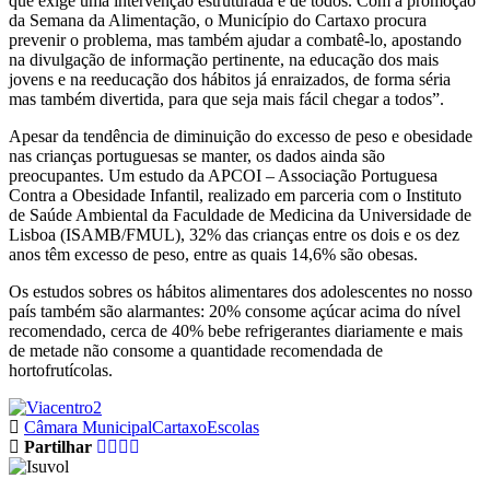
que exige uma intervenção estruturada e de todos. Com a promoção
da Semana da Alimentação, o Município do Cartaxo procura
prevenir o problema, mas também ajudar a combatê-lo, apostando
na divulgação de informação pertinente, na educação dos mais
jovens e na reeducação dos hábitos já enraizados, de forma séria
mas também divertida, para que seja mais fácil chegar a todos”.
Apesar da tendência de diminuição do excesso de peso e obesidade
nas crianças portuguesas se manter, os dados ainda são
preocupantes. Um estudo da APCOI – Associação Portuguesa
Contra a Obesidade Infantil, realizado em parceria com o Instituto
de Saúde Ambiental da Faculdade de Medicina da Universidade de
Lisboa (ISAMB/FMUL), 32% das crianças entre os dois e os dez
anos têm excesso de peso, entre as quais 14,6% são obesas.
Os estudos sobres os hábitos alimentares dos adolescentes no nosso
país também são alarmantes: 20% consome açúcar acima do nível
recomendado, cerca de 40% bebe refrigerantes diariamente e mais
de metade não consome a quantidade recomendada de
hortofrutícolas.
Câmara Municipal
Cartaxo
Escolas
Partilhar