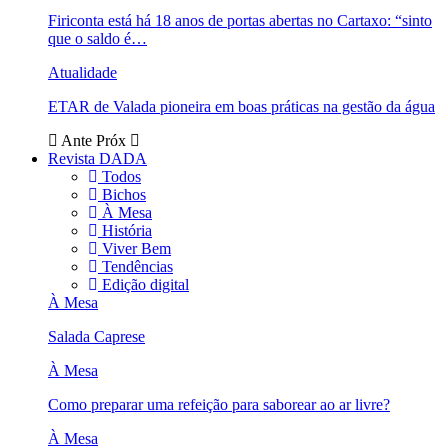
Firiconta está há 18 anos de portas abertas no Cartaxo: “sinto
que o saldo é…
Atualidade
ETAR de Valada pioneira em boas práticas na gestão da água
Ante
Próx
Revista DADA
Todos
Bichos
À Mesa
História
Viver Bem
Tendências
Edição digital
À Mesa
Salada Caprese
À Mesa
Como preparar uma refeição para saborear ao ar livre?
À Mesa