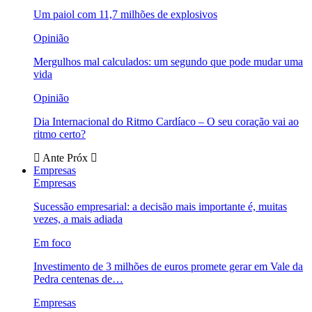
Um paiol com 11,7 milhões de explosivos
Opinião
Mergulhos mal calculados: um segundo que pode mudar uma
vida
Opinião
Dia Internacional do Ritmo Cardíaco – O seu coração vai ao
ritmo certo?
Ante
Próx
Empresas
Empresas
Sucessão empresarial: a decisão mais importante é, muitas
vezes, a mais adiada
Em foco
Investimento de 3 milhões de euros promete gerar em Vale da
Pedra centenas de…
Empresas