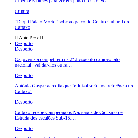
Cinema: 6 filmes para ver em julho no Cartaxo
Cultura
“Daqui Fala o Morto” sobe ao palco do Centro Cultural do
Cartaxo
Ante
Próx
Desporto
Desporto
Os juvenis a competirem na 2ª divisão do campeonato
nacional “vai dar-nos outra…
Desporto
António Gaspar acredita que “o futsal será uma referência no
Cartaxo”
Desporto
Cartaxo recebe Campeonatos Nacionais de Ciclismo de
Estrada dos escalões Sub-15,…
Desporto