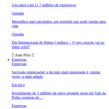
Um paiol com 11,7 milhões de explosivos
Opinião
Mergulhos mal calculados: um segundo que pode mudar uma
vida
Opinião
Dia Internacional do Ritmo Cardíaco – O seu coração vai ao
ritmo certo?
Ante
Próx
Empresas
Empresas
Sucessão empresarial: a decisão mais importante é, muitas
vezes, a mais adiada
Em foco
Investimento de 3 milhões de euros promete gerar em Vale da
Pedra centenas de…
Empresas