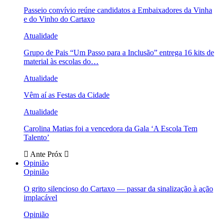
Passeio convívio reúne candidatos a Embaixadores da Vinha
e do Vinho do Cartaxo
Atualidade
Grupo de Pais “Um Passo para a Inclusão” entrega 16 kits de
material às escolas do…
Atualidade
Vêm aí as Festas da Cidade
Atualidade
Carolina Matias foi a vencedora da Gala ‘A Escola Tem
Talento’
Ante
Próx
Opinião
Opinião
O grito silencioso do Cartaxo — passar da sinalização à ação
implacável
Opinião