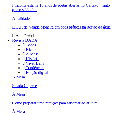
Firiconta está há 18 anos de portas abertas no Cartaxo: “sinto
que o saldo é…
Atualidade
ETAR de Valada pioneira em boas práticas na gestão da água
Ante
Próx
Revista DADA
Todos
Bichos
À Mesa
História
Viver Bem
Tendências
Edição digital
À Mesa
Salada Caprese
À Mesa
Como preparar uma refeição para saborear ao ar livre?
À Mesa