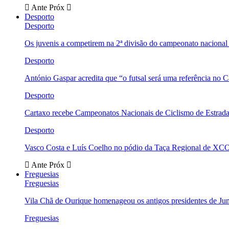
Ante
Próx
Desporto
Desporto
Os juvenis a competirem na 2ª divisão do campeonato nacional
Desporto
António Gaspar acredita que “o futsal será uma referência no C
Desporto
Cartaxo recebe Campeonatos Nacionais de Ciclismo de Estrad
Desporto
Vasco Costa e Luís Coelho no pódio da Taça Regional de XC
Ante
Próx
Freguesias
Freguesias
Vila Chã de Ourique homenageou os antigos presidentes de Ju
Freguesias