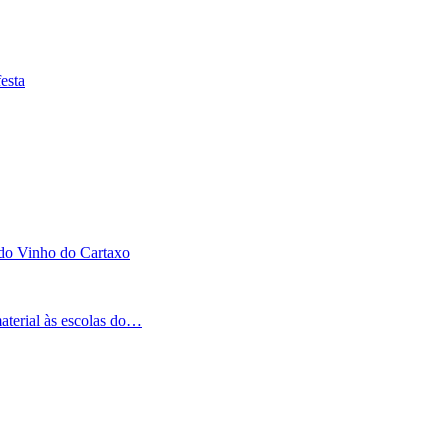
esta
 do Vinho do Cartaxo
aterial às escolas do…