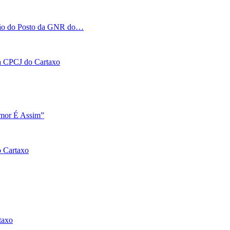
tação do Posto da GNR do…
 na CPCJ do Cartaxo
Amor É Assim”
o Cartaxo
taxo