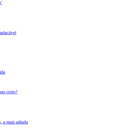
o’
mplacável
ida
tmo certo?
s, a mais adiada