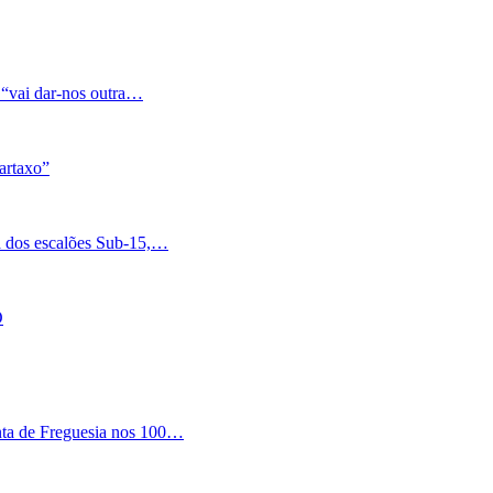
 “vai dar-nos outra…
artaxo”
a dos escalões Sub-15,…
O
nta de Freguesia nos 100…