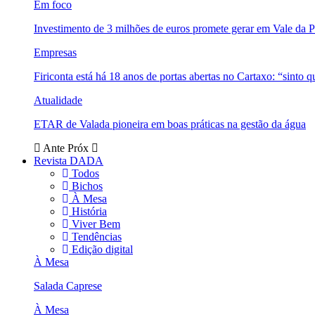
Em foco
Investimento de 3 milhões de euros promete gerar em Vale da 
Empresas
Firiconta está há 18 anos de portas abertas no Cartaxo: “sinto 
Atualidade
ETAR de Valada pioneira em boas práticas na gestão da água
Ante
Próx
Revista DADA
Todos
Bichos
À Mesa
História
Viver Bem
Tendências
Edição digital
À Mesa
Salada Caprese
À Mesa