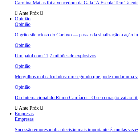
Carolina Matias foi a vencedora da Gala ‘A Escola Tem Talent
Ante
Próx
Opinião
Opinião
O grito silencioso do Cartaxo — passar da sinalização à ação i
Opinião
Um paiol com 11,7 milhões de explosivos
Opinião
Mergulhos mal calculados: um segundo que pode mudar uma v
Opinião
Dia Internacional do Ritmo Cardíaco – O seu coração vai ao ri
Ante
Próx
Empresas
Empresas
Sucessão empresarial: a decisão mais importante é, muitas veze