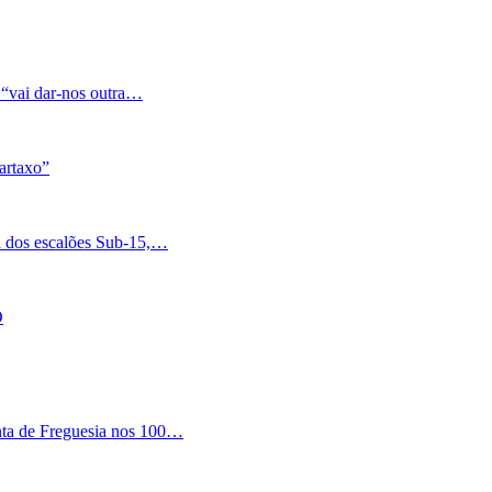
 “vai dar-nos outra…
artaxo”
a dos escalões Sub-15,…
O
nta de Freguesia nos 100…