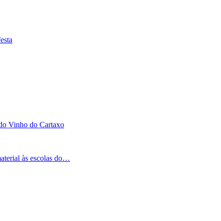
esta
 do Vinho do Cartaxo
aterial às escolas do…