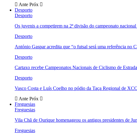
Ante
Próx
Desporto
Desporto
Os juvenis a competirem na 2ª divisão do campeonato nacional
Desporto
António Gaspar acredita que “o futsal será uma referência no C
Desporto
Cartaxo recebe Campeonatos Nacionais de Ciclismo de Estrad
Desporto
Vasco Costa e Luís Coelho no pódio da Taça Regional de XC
Ante
Próx
Freguesias
Freguesias
Vila Chã de Ourique homenageou os antigos presidentes de Ju
Freguesias