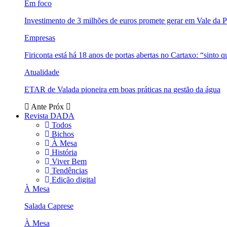
Em foco
Investimento de 3 milhões de euros promete gerar em Vale da 
Empresas
Firiconta está há 18 anos de portas abertas no Cartaxo: “sinto 
Atualidade
ETAR de Valada pioneira em boas práticas na gestão da água
Ante
Próx
Revista DADA
Todos
Bichos
À Mesa
História
Viver Bem
Tendências
Edição digital
À Mesa
Salada Caprese
À Mesa