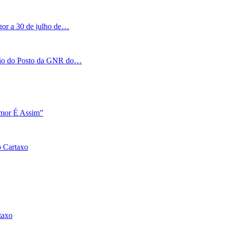
igor a 30 de julho de…
tação do Posto da GNR do…
Amor É Assim”
o Cartaxo
taxo