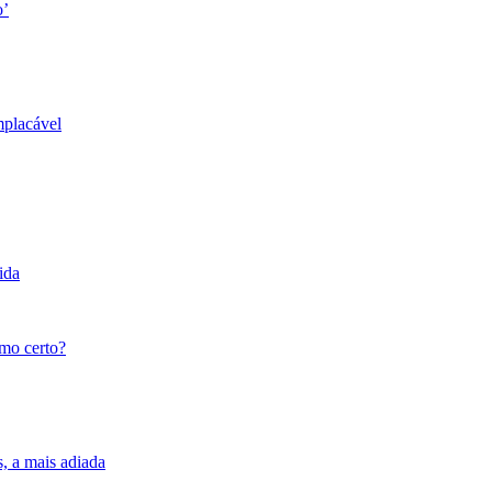
o’
mplacável
ida
tmo certo?
s, a mais adiada