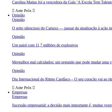
Carolina Matias foi a vencedora da Gala ‘A Escola Tem Talent
Ante
Próx
Opinião
Opinião
O grito silencioso do Cartaxo — passar da sinalização à ação i
Opinião
Um paiol com 11,7 milhões de explosivos
Opinião
Mergulhos mal calculados: um segundo que pode mudar uma v
Opinião
Dia Internacional do Ritmo Cardíaco – O seu coração vai ao ri
Ante
Próx
Empresas
Empresas
Sucessão empresarial: a decisão mais importante é, muitas veze