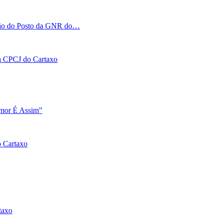
tação do Posto da GNR do…
 na CPCJ do Cartaxo
Amor É Assim”
o Cartaxo
taxo