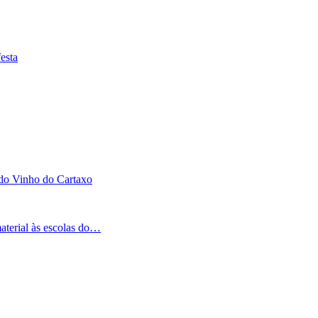
esta
 do Vinho do Cartaxo
aterial às escolas do…