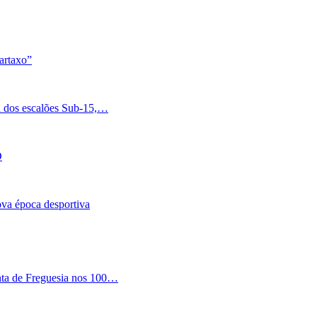
artaxo”
a dos escalões Sub-15,…
O
nova época desportiva
nta de Freguesia nos 100…