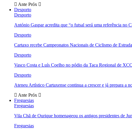
Ante
Próx
Desporto
Desporto
António Gaspar acredita que “o futsal será uma referência no C
Desporto
Cartaxo recebe Campeonatos Nacionais de Ciclismo de Estrad
Desporto
Vasco Costa e Luís Coelho no pódio da Taça Regional de XC
Desporto
Ateneu Artístico Cartaxense continua a crescer e já prepara a 
Ante
Próx
Freguesias
Freguesias
Vila Chã de Ourique homenageou os antigos presidentes de Ju
Freguesias