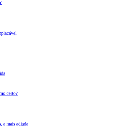
o’
mplacável
ida
tmo certo?
s, a mais adiada