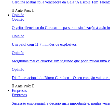
Carolina Matias foi a vencedora da Gala ‘A Escola Tem Talent
Ante
Próx
Opinião
Opinião
O grito silencioso do Cartaxo — passar da sinalização à ação i
Opinião
Um paiol com 11,7 milhões de explosivos
Opinião
Mergulhos mal calculados: um segundo que pode mudar uma v
Opinião
Dia Internacional do Ritmo Cardíaco – O seu coração vai ao ri
Ante
Próx
Empresas
Empresas
Sucessão empresarial: a decisão mais importante é, muitas veze