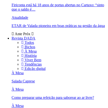
Firiconta está há 18 anos de portas abertas no Cartaxo: “sinto
que o saldo é…
Atualidade
ETAR de Valada pioneira em boas práticas na gestão da água
Ante
Próx
Revista DADA
Todos
Bichos
À Mesa
História
Viver Bem
Tendências
Edição digital
À Mesa
Salada Caprese
À Mesa
Como preparar uma refeição para saborear ao ar livre?
À Mesa