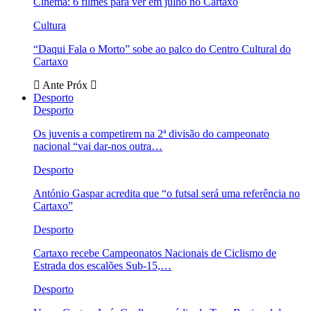
Cinema: 6 filmes para ver em julho no Cartaxo
Cultura
“Daqui Fala o Morto” sobe ao palco do Centro Cultural do
Cartaxo
Ante
Próx
Desporto
Desporto
Os juvenis a competirem na 2ª divisão do campeonato
nacional “vai dar-nos outra…
Desporto
António Gaspar acredita que “o futsal será uma referência no
Cartaxo”
Desporto
Cartaxo recebe Campeonatos Nacionais de Ciclismo de
Estrada dos escalões Sub-15,…
Desporto