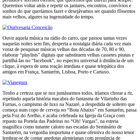
Queremos voltar atrás e repetir os jantares, encontros, convívios e
sonhos do que queríamos fazer e desejávamos ser quando fôssemos
mais velhos, algures na ingenuidade do tempo.
Ouvir aquela música na rádio do carro, que passou tantas vezes
naquelas noites sem fim, desperta a nostalgia diária cada vez mais
voraz de pesquisar músicas velhas das décadas de 70, 80 e 90,
elaborar “playlists” digitais que substituem velhas cassetes piratas e
partilhá-las no “facebook”, no espectro universal à distância de um
clique, à espera de uma reação imediata e quase telepática dos
amigos em França, Santarém, Lisboa, Porto e Cartaxo.
Tenho a certeza que se nos juntássemos todos, iríamos chorar a rir,
repetindo aquela história macabra do fantasma de Vilarinho das
Furnas, o campismo de luxo na Nazaré, a despedida de solteiro que
começa num copo de cerveja no “Bota Abaixo” em Santarém, passa
pela Foz do Arelho, e acaba celebrada na Igreja da Graça com
repasto na Portela das Padeiras no “Oh! Vargas”, na estreia
magnífica como tunante caloiro nas escadas do Seminário de
Santarém, na vergonha inoportuna e quase ofensiva do nosso tenor
lembrar-se de contar anedotas alentejanas com pronúncia de