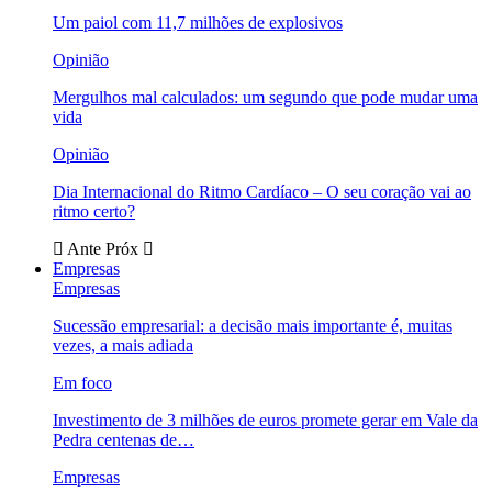
Um paiol com 11,7 milhões de explosivos
Opinião
Mergulhos mal calculados: um segundo que pode mudar uma
vida
Opinião
Dia Internacional do Ritmo Cardíaco – O seu coração vai ao
ritmo certo?
Ante
Próx
Empresas
Empresas
Sucessão empresarial: a decisão mais importante é, muitas
vezes, a mais adiada
Em foco
Investimento de 3 milhões de euros promete gerar em Vale da
Pedra centenas de…
Empresas