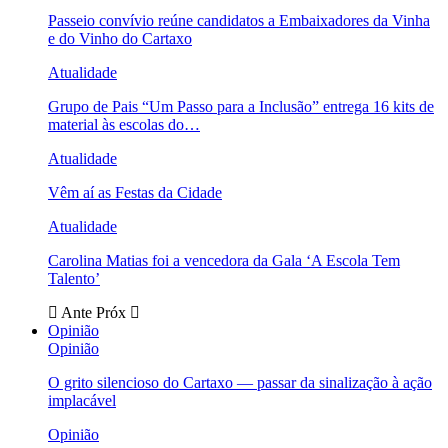
Passeio convívio reúne candidatos a Embaixadores da Vinha
e do Vinho do Cartaxo
Atualidade
Grupo de Pais “Um Passo para a Inclusão” entrega 16 kits de
material às escolas do…
Atualidade
Vêm aí as Festas da Cidade
Atualidade
Carolina Matias foi a vencedora da Gala ‘A Escola Tem
Talento’
Ante
Próx
Opinião
Opinião
O grito silencioso do Cartaxo — passar da sinalização à ação
implacável
Opinião