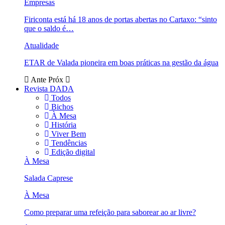
Empresas
Firiconta está há 18 anos de portas abertas no Cartaxo: “sinto
que o saldo é…
Atualidade
ETAR de Valada pioneira em boas práticas na gestão da água
Ante
Próx
Revista DADA
Todos
Bichos
À Mesa
História
Viver Bem
Tendências
Edição digital
À Mesa
Salada Caprese
À Mesa
Como preparar uma refeição para saborear ao ar livre?