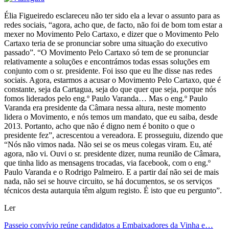
Élia Figueiredo esclareceu não ter sido ela a levar o assunto para as
redes sociais, “agora, acho que, de facto, não foi de bom tom estar a
mexer no Movimento Pelo Cartaxo, e dizer que o Movimento Pelo
Cartaxo teria de se pronunciar sobre uma situação do executivo
passado”. “O Movimento Pelo Cartaxo só tem de se pronunciar
relativamente a soluções e encontrámos todas essas soluções em
conjunto com o sr. presidente. Foi isso que eu lhe disse nas redes
sociais. Agora, estarmos a acusar o Movimento Pelo Cartaxo, que é
constante, seja da Cartagua, seja do que quer que seja, porque nós
fomos liderados pelo eng.º Paulo Varanda… Mas o eng.º Paulo
Varanda era presidente da Câmara nessa altura, neste momento
lidera o Movimento, e nós temos um mandato, que eu saiba, desde
2013. Portanto, acho que não é digno nem é bonito o que o
presidente fez”, acrescentou a vereadora. E prosseguiu, dizendo que
“Nós não vimos nada. Não sei se os meus colegas viram. Eu, até
agora, não vi. Ouvi o sr. presidente dizer, numa reunião de Câmara,
que tinha lido as mensagens trocadas, via facebook, com o eng.º
Paulo Varanda e o Rodrigo Palmeiro. E a partir daí não sei de mais
nada, não sei se houve circuito, se há documentos, se os serviços
técnicos desta autarquia têm algum registo. É isto que eu pergunto”.
Ler
Passeio convívio reúne candidatos a Embaixadores da Vinha e…