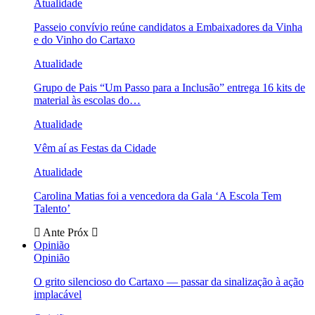
Atualidade
Passeio convívio reúne candidatos a Embaixadores da Vinha
e do Vinho do Cartaxo
Atualidade
Grupo de Pais “Um Passo para a Inclusão” entrega 16 kits de
material às escolas do…
Atualidade
Vêm aí as Festas da Cidade
Atualidade
Carolina Matias foi a vencedora da Gala ‘A Escola Tem
Talento’
Ante
Próx
Opinião
Opinião
O grito silencioso do Cartaxo — passar da sinalização à ação
implacável