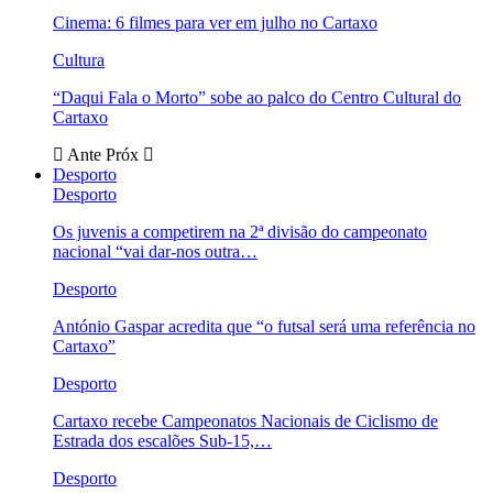
Cinema: 6 filmes para ver em julho no Cartaxo
Cultura
“Daqui Fala o Morto” sobe ao palco do Centro Cultural do
Cartaxo
Ante
Próx
Desporto
Desporto
Os juvenis a competirem na 2ª divisão do campeonato
nacional “vai dar-nos outra…
Desporto
António Gaspar acredita que “o futsal será uma referência no
Cartaxo”
Desporto
Cartaxo recebe Campeonatos Nacionais de Ciclismo de
Estrada dos escalões Sub-15,…
Desporto