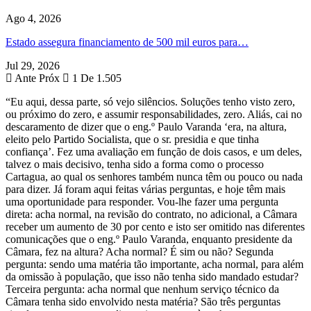
Ago 4, 2026
Estado assegura financiamento de 500 mil euros para…
Jul 29, 2026
Ante
Próx
1 De 1.505
“Eu aqui, dessa parte, só vejo silêncios. Soluções tenho visto zero,
ou próximo do zero, e assumir responsabilidades, zero. Aliás, cai no
descaramento de dizer que o eng.º Paulo Varanda ‘era, na altura,
eleito pelo Partido Socialista, que o sr. presidia e que tinha
confiança’. Fez uma avaliação em função de dois casos, e um deles,
talvez o mais decisivo, tenha sido a forma como o processo
Cartagua, ao qual os senhores também nunca têm ou pouco ou nada
para dizer. Já foram aqui feitas várias perguntas, e hoje têm mais
uma oportunidade para responder. Vou-lhe fazer uma pergunta
direta: acha normal, na revisão do contrato, no adicional, a Câmara
receber um aumento de 30 por cento e isto ser omitido nas diferentes
comunicações que o eng.º Paulo Varanda, enquanto presidente da
Câmara, fez na altura? Acha normal? É sim ou não? Segunda
pergunta: sendo uma matéria tão importante, acha normal, para além
da omissão à população, que isso não tenha sido mandado estudar?
Terceira pergunta: acha normal que nenhum serviço técnico da
Câmara tenha sido envolvido nesta matéria? São três perguntas