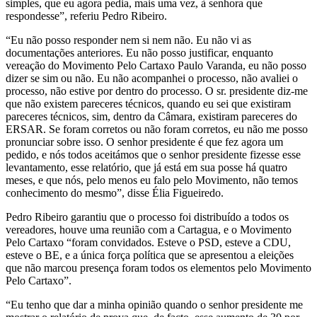
simples, que eu agora pedia, mais uma vez, à senhora que
respondesse”, referiu Pedro Ribeiro.
“Eu não posso responder nem si nem não. Eu não vi as
documentações anteriores. Eu não posso justificar, enquanto
vereação do Movimento Pelo Cartaxo Paulo Varanda, eu não posso
dizer se sim ou não. Eu não acompanhei o processo, não avaliei o
processo, não estive por dentro do processo. O sr. presidente diz-me
que não existem pareceres técnicos, quando eu sei que existiram
pareceres técnicos, sim, dentro da Câmara, existiram pareceres do
ERSAR. Se foram corretos ou não foram corretos, eu não me posso
pronunciar sobre isso. O senhor presidente é que fez agora um
pedido, e nós todos aceitámos que o senhor presidente fizesse esse
levantamento, esse relatório, que já está em sua posse há quatro
meses, e que nós, pelo menos eu falo pelo Movimento, não temos
conhecimento do mesmo”, disse Élia Figueiredo.
Pedro Ribeiro garantiu que o processo foi distribuído a todos os
vereadores, houve uma reunião com a Cartagua, e o Movimento
Pelo Cartaxo “foram convidados. Esteve o PSD, esteve a CDU,
esteve o BE, e a única força política que se apresentou a eleições
que não marcou presença foram todos os elementos pelo Movimento
Pelo Cartaxo”.
“Eu tenho que dar a minha opinião quando o senhor presidente me