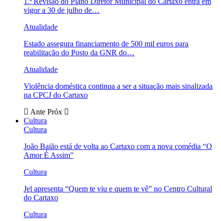
1.ª Revisão do Plano Diretor Municipal do Cartaxo entra em
vigor a 30 de julho de…
Atualidade
Estado assegura financiamento de 500 mil euros para
reabilitação do Posto da GNR do…
Atualidade
Violência doméstica continua a ser a situação mais sinalizada
na CPCJ do Cartaxo
Ante
Próx
Cultura
Cultura
João Baião está de volta ao Cartaxo com a nova comédia “O
Amor É Assim”
Cultura
Jel apresenta “Quem te viu e quem te vê” no Centro Cultural
do Cartaxo
Cultura