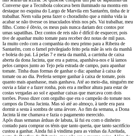
Converse que a Tecnibola colocava bem iluminado na montra em
destaque no esquina do Largo de Marvila em Santarém, tinha de ir
trabalhar. Nem valia pena fazer o choradinho que a minha vida ia
acabar se não tivesse os imaculados ténis nos pés. Vai trabalhar, meu
filho. Como é óbvio, os meus pais nunca dariam dez contos por
umas sapatilhas. Dez contos de reis não é difícil de esquecer, pois
tive de apanhar muito tomate para receber dez notas de mil paus.
Ia muito cedo com a companhia do meu primo para a Ribeira de
Santarém, com o farnel privilegiado feito pela mãe às seis da manhã
e boleia do pai. Lá pelas 7 e meia da manhã, a carrinha de caixa
aberta da dona Jacinta, que era a patroa, apanháva-nos e lá iamos
pelos campos junto ao Tejo pela estrada de campo, para apanhar
tomate. Tinha duas formas de ganhar o dia: apanhar à caixa de
tomate ou ao dia. Preferia sempre ganhar à caixa de tomate, pois
quanto mais apanhasse, mais ganhava. Até ao meio-dia, ninguém me
ouvia a falar e a fazer ronha, pois era a melhor altura para estar de
costas vergadas ao sol e apanhar caixas que marcava com dois
torrões. Posso dizer com orgulho que era o campeão do tomate nos
campos da Dona Jacinta. Mas só até ao almoço, à tarde era para
dormir a sesta à sombra de uma árvore. Ao fim da semana, a Dona
Jacinta lá me chamava e fazia o pagamento merecido.
Após duas semanas árduas de labuta, lá fui eu com o dinheiro
contado para comprar os ténis que tanto queria, que tanto sacrifício
custou a ganhar. Ainda fui à vindima para as vinhas da Azeitada,