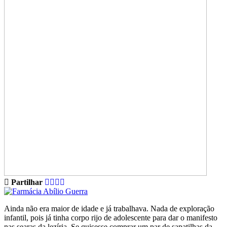
Partilhar
Ainda não era maior de idade e já trabalhava. Nada de exploração
infantil, pois já tinha corpo rijo de adolescente para dar o manifesto
nas searas da lezíria. Se quisesse comprar um par de sapatilhas da