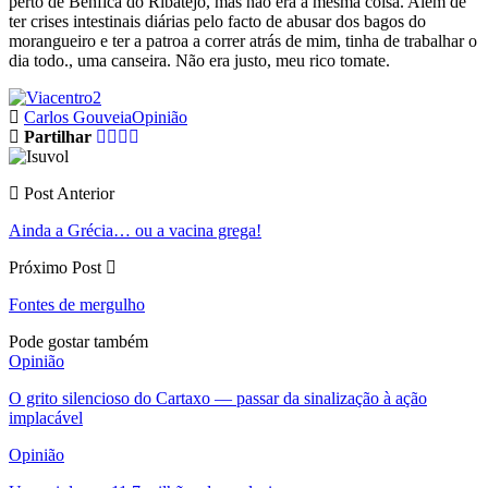
perto de Benfica do Ribatejo, mas não era a mesma coisa. Além de
ter crises intestinais diárias pelo facto de abusar dos bagos do
morangueiro e ter a patroa a correr atrás de mim, tinha de trabalhar o
dia todo., uma canseira. Não era justo, meu rico tomate.
Carlos Gouveia
Opinião
Partilhar
Post Anterior
Ainda a Grécia… ou a vacina grega!
Próximo Post
Fontes de mergulho
Pode gostar também
Opinião
O grito silencioso do Cartaxo — passar da sinalização à ação
implacável
Opinião