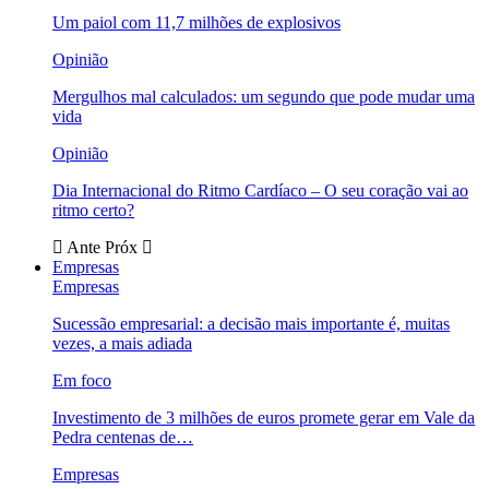
Um paiol com 11,7 milhões de explosivos
Opinião
Mergulhos mal calculados: um segundo que pode mudar uma
vida
Opinião
Dia Internacional do Ritmo Cardíaco – O seu coração vai ao
ritmo certo?
Ante
Próx
Empresas
Empresas
Sucessão empresarial: a decisão mais importante é, muitas
vezes, a mais adiada
Em foco
Investimento de 3 milhões de euros promete gerar em Vale da
Pedra centenas de…
Empresas