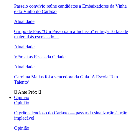
Passeio convívio reúne candidatos a Embaixadores da Vinha
e do Vinho do Cartaxo
Atualidade
Grupo de Pais “Um Passo para a Inclusão” entrega 16 kits de
material às escolas do…
Atualidade
Vêm aí as Festas da Cidade
Atualidade
Carolina Matias foi a vencedora da Gala ‘A Escola Tem
Talento’
Ante
Próx
Opinião
Opinião
O grito silencioso do Cartaxo — passar da sinalização à ação
implacável
Opinião