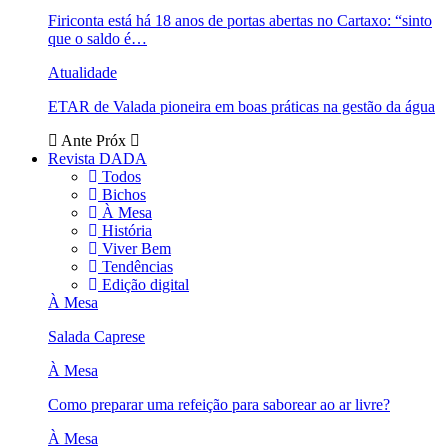
Firiconta está há 18 anos de portas abertas no Cartaxo: “sinto
que o saldo é…
Atualidade
ETAR de Valada pioneira em boas práticas na gestão da água
Ante
Próx
Revista DADA
Todos
Bichos
À Mesa
História
Viver Bem
Tendências
Edição digital
À Mesa
Salada Caprese
À Mesa
Como preparar uma refeição para saborear ao ar livre?
À Mesa