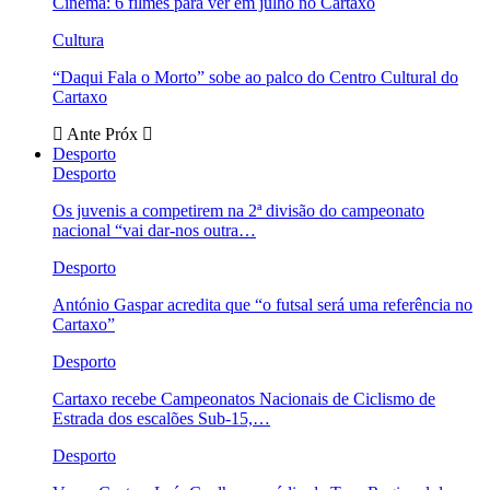
Cinema: 6 filmes para ver em julho no Cartaxo
Cultura
“Daqui Fala o Morto” sobe ao palco do Centro Cultural do
Cartaxo
Ante
Próx
Desporto
Desporto
Os juvenis a competirem na 2ª divisão do campeonato
nacional “vai dar-nos outra…
Desporto
António Gaspar acredita que “o futsal será uma referência no
Cartaxo”
Desporto
Cartaxo recebe Campeonatos Nacionais de Ciclismo de
Estrada dos escalões Sub-15,…
Desporto