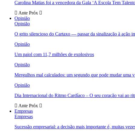
Carolina Matias foi a vencedora da Gala ‘A Escola Tem Talent
Ante
Próx
Opinião
Opinião
O grito silencioso do Cartaxo — passar da sinalização à ação i
Opinião
Um paiol com 11,7 milhões de explosivos
Opinião
Mergulhos mal calculados: um segundo que pode mudar uma v
Opinião
Dia Internacional do Ritmo Cardíaco – O seu coração vai ao ri
Ante
Próx
Empresas
Empresas
Sucessão empresarial: a decisão mais importante é, muitas veze