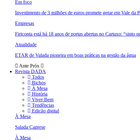
Em foco
Investimento de 3 milhões de euros promete gerar em Vale da 
Empresas
Firiconta está há 18 anos de portas abertas no Cartaxo: “sinto 
Atualidade
ETAR de Valada pioneira em boas práticas na gestão da água
Ante
Próx
Revista DADA
Todos
Bichos
À Mesa
História
Viver Bem
Tendências
Edição digital
À Mesa
Salada Caprese
À Mesa