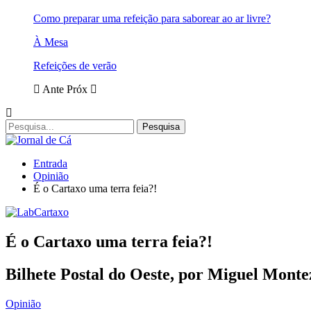
Como preparar uma refeição para saborear ao ar livre?
À Mesa
Refeições de verão
Ante
Próx
Entrada
Opinião
É o Cartaxo uma terra feia?!
É o Cartaxo uma terra feia?!
Bilhete Postal do Oeste, por Miguel Montez
Opinião