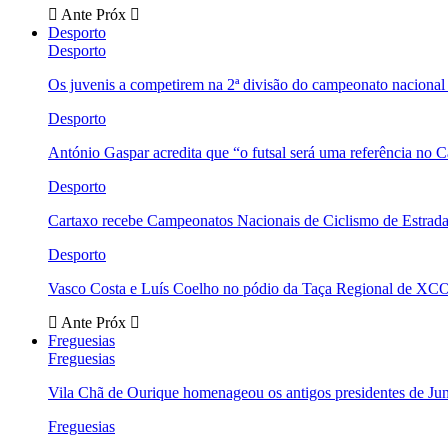
Ante
Próx
Desporto
Desporto
Os juvenis a competirem na 2ª divisão do campeonato nacional
Desporto
António Gaspar acredita que “o futsal será uma referência no C
Desporto
Cartaxo recebe Campeonatos Nacionais de Ciclismo de Estrad
Desporto
Vasco Costa e Luís Coelho no pódio da Taça Regional de XC
Ante
Próx
Freguesias
Freguesias
Vila Chã de Ourique homenageou os antigos presidentes de Ju
Freguesias