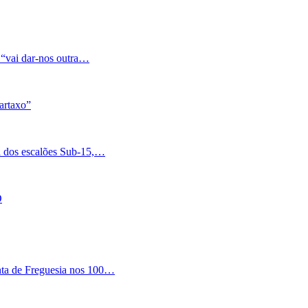
 “vai dar-nos outra…
artaxo”
a dos escalões Sub-15,…
O
nta de Freguesia nos 100…