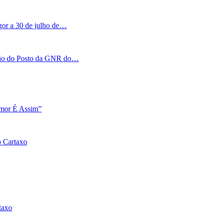
igor a 30 de julho de…
tação do Posto da GNR do…
Amor É Assim”
o Cartaxo
taxo