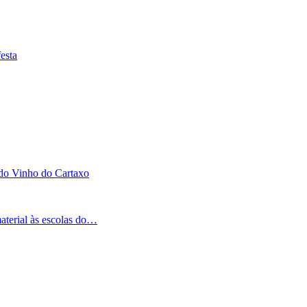
esta
 do Vinho do Cartaxo
aterial às escolas do…