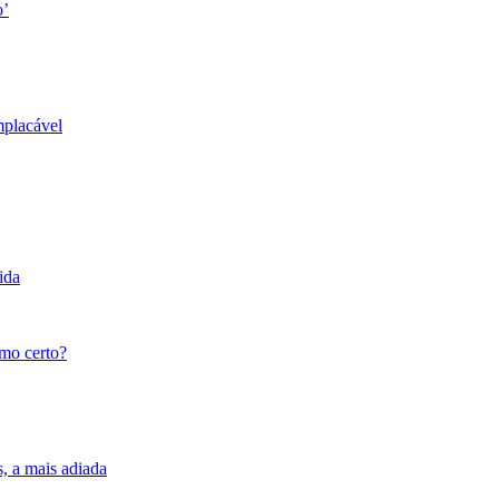
o’
mplacável
ida
tmo certo?
s, a mais adiada