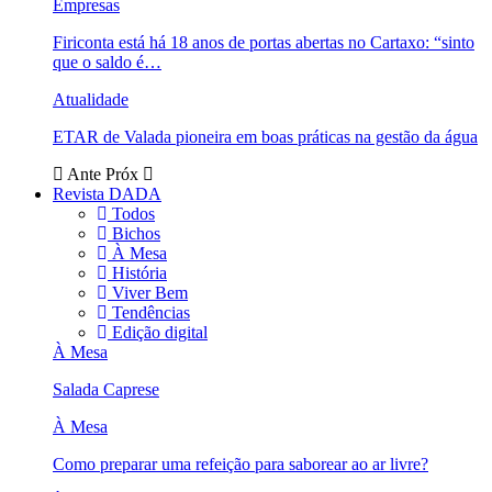
Empresas
Firiconta está há 18 anos de portas abertas no Cartaxo: “sinto
que o saldo é…
Atualidade
ETAR de Valada pioneira em boas práticas na gestão da água
Ante
Próx
Revista DADA
Todos
Bichos
À Mesa
História
Viver Bem
Tendências
Edição digital
À Mesa
Salada Caprese
À Mesa
Como preparar uma refeição para saborear ao ar livre?