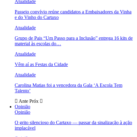
Atualidade
Passeio convívio reúne candidatos a Embaixadores da Vinha
e do Vinho do Cartaxo
Atualidade
Grupo de Pais “Um Passo para a Inclusão” entrega 16 kits de
material às escolas do…
Atualidade
Vêm aí as Festas da Cidade
Atualidade
Carolina Matias foi a vencedora da Gala ‘A Escola Tem
Talento’
Ante
Próx
Opinião
Opinião
O grito silencioso do Cartaxo — passar da sinalização à ação
implacável