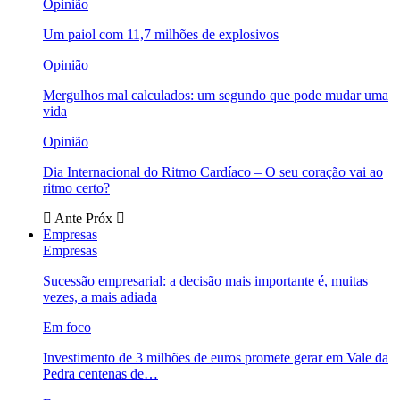
Opinião
Um paiol com 11,7 milhões de explosivos
Opinião
Mergulhos mal calculados: um segundo que pode mudar uma
vida
Opinião
Dia Internacional do Ritmo Cardíaco – O seu coração vai ao
ritmo certo?
Ante
Próx
Empresas
Empresas
Sucessão empresarial: a decisão mais importante é, muitas
vezes, a mais adiada
Em foco
Investimento de 3 milhões de euros promete gerar em Vale da
Pedra centenas de…