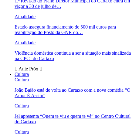
1.ª Revisão do Plano Diretor Municipal do Cartaxo entra em
vigor a 30 de julho de…
Atualidade
Estado assegura financiamento de 500 mil euros para
reabilitação do Posto da GNR do…
Atualidade
Violência doméstica continua a ser a situação mais sinalizada
na CPCJ do Cartaxo
Ante
Próx
Cultura
Cultura
João Baião está de volta ao Cartaxo com a nova comédia “O
Amor É Assim”
Cultura
Jel apresenta “Quem te viu e quem te vê” no Centro Cultural
do Cartaxo
Cultura