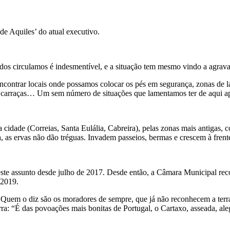
de Aquiles’ do atual executivo.
dos circulamos é indesmentível, e a situação tem mesmo vindo a agrava
 encontrar locais onde possamos colocar os pés em segurança, zonas de 
e carraças… Um sem número de situações que lamentamos ter de aqui ap
a cidade (Correias, Santa Eulália, Cabreira), pelas zonas mais antigas
 as ervas não dão tréguas. Invadem passeios, bermas e crescem à frente
ste assunto desde julho de 2017. Desde então, a Câmara Municipal reco
 2019.
. Quem o diz são os moradores de sempre, que já não reconhecem a terr
ra: “É das povoações mais bonitas de Portugal, o Cartaxo, asseada, ale