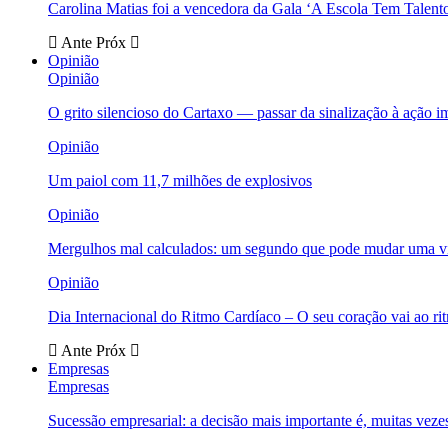
Carolina Matias foi a vencedora da Gala ‘A Escola Tem Talent
Ante
Próx
Opinião
Opinião
O grito silencioso do Cartaxo — passar da sinalização à ação i
Opinião
Um paiol com 11,7 milhões de explosivos
Opinião
Mergulhos mal calculados: um segundo que pode mudar uma v
Opinião
Dia Internacional do Ritmo Cardíaco – O seu coração vai ao ri
Ante
Próx
Empresas
Empresas
Sucessão empresarial: a decisão mais importante é, muitas veze