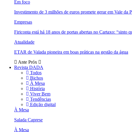
Em foco
Investimento de 3 milhões de euros promete gerar em Vale da 
Empresas
Firiconta está há 18 anos de portas abertas no Cartaxo: “sinto 
Atualidade
ETAR de Valada pioneira em boas práticas na gestão da água
Ante
Próx
Revista DADA
Todos
Bichos
À Mesa
História
Viver Bem
Tendências
Edição digital
À Mesa
Salada Caprese
À Mesa