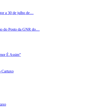
igor a 30 de julho de…
tação do Posto da GNR do…
Amor É Assim”
o Cartaxo
taxo