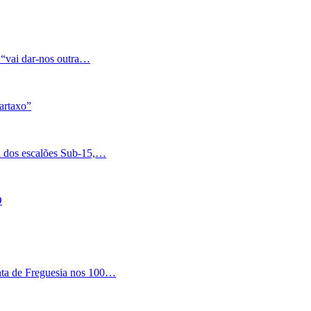
 “vai dar-nos outra…
artaxo”
a dos escalões Sub-15,…
O
nta de Freguesia nos 100…