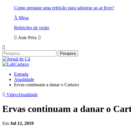
Como preparar uma refeição para saborear ao ar livre?
À Mesa
Refeições de verão
Ante
Próx
Entrada
Atualidade
Ervas continuam a danar o Cartaxo
Video
Atualidade
Ervas continuam a danar o Car
Em
Jul 12, 2019