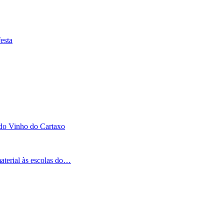
esta
 do Vinho do Cartaxo
aterial às escolas do…