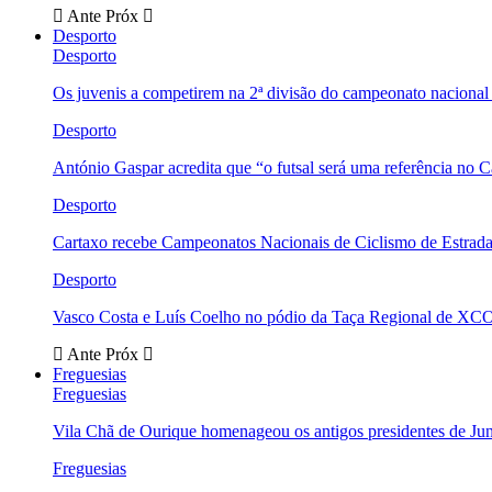
Ante
Próx
Desporto
Desporto
Os juvenis a competirem na 2ª divisão do campeonato nacional
Desporto
António Gaspar acredita que “o futsal será uma referência no C
Desporto
Cartaxo recebe Campeonatos Nacionais de Ciclismo de Estrad
Desporto
Vasco Costa e Luís Coelho no pódio da Taça Regional de XC
Ante
Próx
Freguesias
Freguesias
Vila Chã de Ourique homenageou os antigos presidentes de Ju
Freguesias