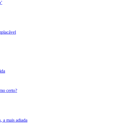
o’
mplacável
ida
tmo certo?
s, a mais adiada