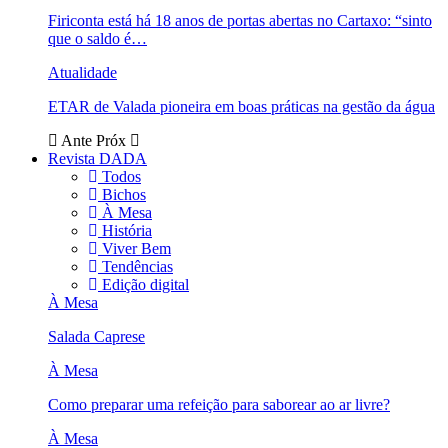
Firiconta está há 18 anos de portas abertas no Cartaxo: “sinto
que o saldo é…
Atualidade
ETAR de Valada pioneira em boas práticas na gestão da água
Ante
Próx
Revista DADA
Todos
Bichos
À Mesa
História
Viver Bem
Tendências
Edição digital
À Mesa
Salada Caprese
À Mesa
Como preparar uma refeição para saborear ao ar livre?
À Mesa