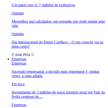
Um paiol com 11,7 milhões de explosivos
Opinião
Mergulhos mal calculados: um segundo que pode mudar uma
vida
Opinião
Dia Internacional do Ritmo Cardíaco – O seu coração vai ao
ritmo certo?
Ante
Próx
Empresas
Empresas
Sucessão empresarial: a decisão mais importante é, muitas
vezes, a mais adiada
Em foco
Investimento de 3 milhões de euros promete gerar em Vale da
Pedra centenas de…
Empresas