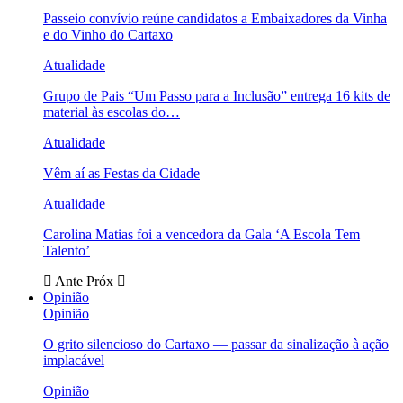
Passeio convívio reúne candidatos a Embaixadores da Vinha
e do Vinho do Cartaxo
Atualidade
Grupo de Pais “Um Passo para a Inclusão” entrega 16 kits de
material às escolas do…
Atualidade
Vêm aí as Festas da Cidade
Atualidade
Carolina Matias foi a vencedora da Gala ‘A Escola Tem
Talento’
Ante
Próx
Opinião
Opinião
O grito silencioso do Cartaxo — passar da sinalização à ação
implacável
Opinião