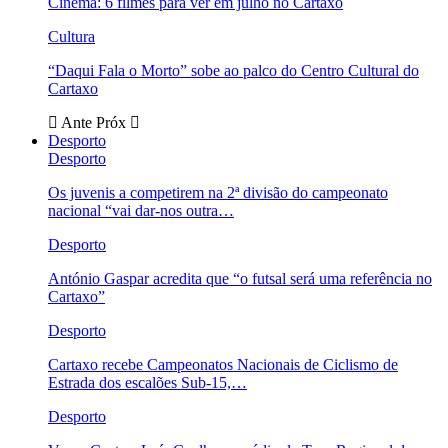
Cinema: 6 filmes para ver em julho no Cartaxo
Cultura
“Daqui Fala o Morto” sobe ao palco do Centro Cultural do
Cartaxo
Ante
Próx
Desporto
Desporto
Os juvenis a competirem na 2ª divisão do campeonato
nacional “vai dar-nos outra…
Desporto
António Gaspar acredita que “o futsal será uma referência no
Cartaxo”
Desporto
Cartaxo recebe Campeonatos Nacionais de Ciclismo de
Estrada dos escalões Sub-15,…
Desporto