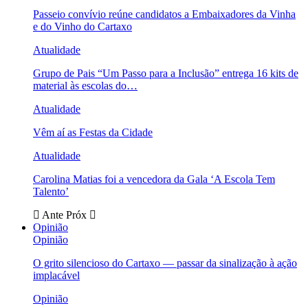
Passeio convívio reúne candidatos a Embaixadores da Vinha
e do Vinho do Cartaxo
Atualidade
Grupo de Pais “Um Passo para a Inclusão” entrega 16 kits de
material às escolas do…
Atualidade
Vêm aí as Festas da Cidade
Atualidade
Carolina Matias foi a vencedora da Gala ‘A Escola Tem
Talento’
Ante
Próx
Opinião
Opinião
O grito silencioso do Cartaxo — passar da sinalização à ação
implacável
Opinião