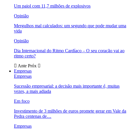
Um paiol com 11,7 milhões de explosivos
Opinião
Mergulhos mal calculados: um segundo que pode mudar uma
vida
Opinião
Dia Internacional do Ritmo Cardíaco – O seu coração vai ao
ritmo certo?
Ante
Próx
Empresas
Empresas
Sucessão empresarial: a decisão mais importante é, muitas
vezes, a mais adiada
Em foco
Investimento de 3 milhões de euros promete gerar em Vale da
Pedra centenas de…
Empresas