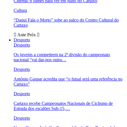
Cinema: 6 filmes para ver em julho no Cartaxo
Cultura
“Daqui Fala o Morto” sobe ao palco do Centro Cultural do
Cartaxo
Ante
Próx
Desporto
Desporto
Os juvenis a competirem na 2ª divisão do campeonato
nacional “vai dar-nos outra…
Desporto
António Gaspar acredita que “o futsal será uma referência no
Cartaxo”
Desporto
Cartaxo recebe Campeonatos Nacionais de Ciclismo de
Estrada dos escalões Sub-15,…
Desporto