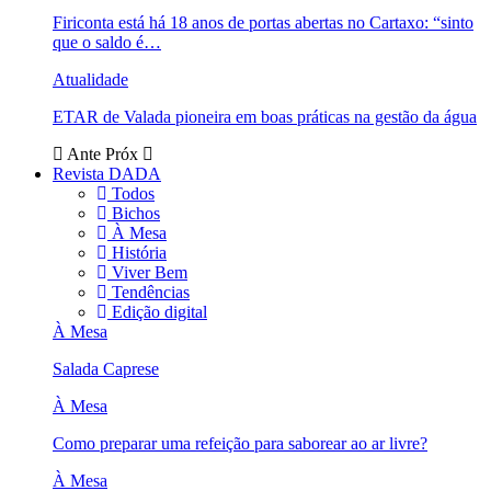
Firiconta está há 18 anos de portas abertas no Cartaxo: “sinto
que o saldo é…
Atualidade
ETAR de Valada pioneira em boas práticas na gestão da água
Ante
Próx
Revista DADA
Todos
Bichos
À Mesa
História
Viver Bem
Tendências
Edição digital
À Mesa
Salada Caprese
À Mesa
Como preparar uma refeição para saborear ao ar livre?
À Mesa