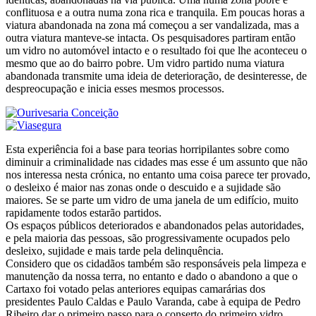
conflituosa e a outra numa zona rica e tranquila. Em poucas horas a
viatura abandonada na zona má começou a ser vandalizada, mas a
outra viatura manteve-se intacta. Os pesquisadores partiram então
um vidro no automóvel intacto e o resultado foi que lhe aconteceu o
mesmo que ao do bairro pobre. Um vidro partido numa viatura
abandonada transmite uma ideia de deterioração, de desinteresse, de
despreocupação e inicia esses mesmos processos.
Esta experiência foi a base para teorias horripilantes sobre como
diminuir a criminalidade nas cidades mas esse é um assunto que não
nos interessa nesta crónica, no entanto uma coisa parece ter provado,
o desleixo é maior nas zonas onde o descuido e a sujidade são
maiores. Se se parte um vidro de uma janela de um edifício, muito
rapidamente todos estarão partidos.
Os espaços públicos deteriorados e abandonados pelas autoridades,
e pela maioria das pessoas, são progressivamente ocupados pelo
desleixo, sujidade e mais tarde pela delinquência.
Considero que os cidadãos também são responsáveis pela limpeza e
manutenção da nossa terra, no entanto e dado o abandono a que o
Cartaxo foi votado pelas anteriores equipas camarárias dos
presidentes Paulo Caldas e Paulo Varanda, cabe à equipa de Pedro
Ribeiro dar o primeiro passo para o conserto do primeiro vidro