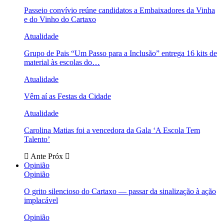
Passeio convívio reúne candidatos a Embaixadores da Vinha
e do Vinho do Cartaxo
Atualidade
Grupo de Pais “Um Passo para a Inclusão” entrega 16 kits de
material às escolas do…
Atualidade
Vêm aí as Festas da Cidade
Atualidade
Carolina Matias foi a vencedora da Gala ‘A Escola Tem
Talento’
Ante
Próx
Opinião
Opinião
O grito silencioso do Cartaxo — passar da sinalização à ação
implacável
Opinião