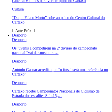
Cinema: 6 filmes para ver em julho no Cartaxo
Cultura
“Daqui Fala o Morto” sobe ao palco do Centro Cultural do
Cartaxo
Ante
Próx
Desporto
Desporto
Os juvenis a competirem na 2ª divisão do campeonato
nacional “vai dar-nos outra…
Desporto
António Gaspar acredita que “o futsal será uma referência no
Cartaxo”
Desporto
Cartaxo recebe Campeonatos Nacionais de Ciclismo de
Estrada dos escalões Sub-15,…
Desporto