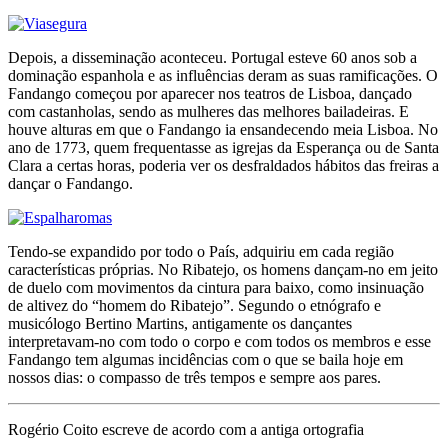
Depois, a disseminação aconteceu. Portugal esteve 60 anos sob a
dominação espanhola e as influências deram as suas ramificações. O
Fandango começou por aparecer nos teatros de Lisboa, dançado
com castanholas, sendo as mulheres das melhores bailadeiras. E
houve alturas em que o Fandango ia ensandecendo meia Lisboa. No
ano de 1773, quem frequentasse as igrejas da Esperança ou de Santa
Clara a certas horas, poderia ver os desfraldados hábitos das freiras a
dançar o Fandango.
Tendo-se expandido por todo o País, adquiriu em cada região
características próprias. No Ribatejo, os homens dançam-no em jeito
de duelo com movimentos da cintura para baixo, como insinuação
de altivez do “homem do Ribatejo”. Segundo o etnógrafo e
musicólogo Bertino Martins, antigamente os dançantes
interpretavam-no com todo o corpo e com todos os membros e esse
Fandango tem algumas incidências com o que se baila hoje em
nossos dias: o compasso de três tempos e sempre aos pares.
Rogério Coito escreve de acordo com a antiga ortografia