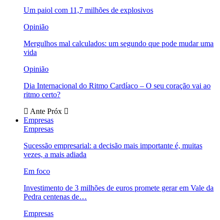
Um paiol com 11,7 milhões de explosivos
Opinião
Mergulhos mal calculados: um segundo que pode mudar uma
vida
Opinião
Dia Internacional do Ritmo Cardíaco – O seu coração vai ao
ritmo certo?
Ante
Próx
Empresas
Empresas
Sucessão empresarial: a decisão mais importante é, muitas
vezes, a mais adiada
Em foco
Investimento de 3 milhões de euros promete gerar em Vale da
Pedra centenas de…
Empresas