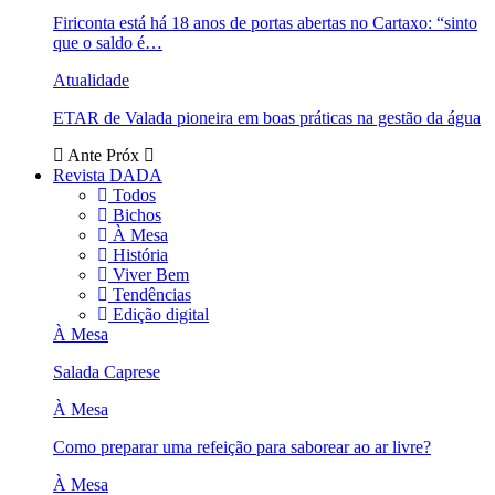
Firiconta está há 18 anos de portas abertas no Cartaxo: “sinto
que o saldo é…
Atualidade
ETAR de Valada pioneira em boas práticas na gestão da água
Ante
Próx
Revista DADA
Todos
Bichos
À Mesa
História
Viver Bem
Tendências
Edição digital
À Mesa
Salada Caprese
À Mesa
Como preparar uma refeição para saborear ao ar livre?
À Mesa