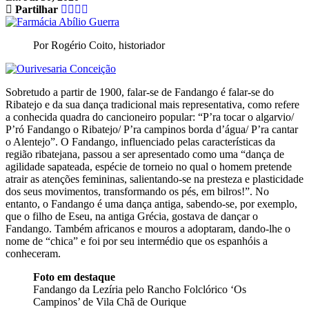
Partilhar
Por Rogério Coito, historiador
Sobretudo a partir de 1900, falar-se de Fandango é falar-se do
Ribatejo e da sua dança tradicional mais representativa, como refere
a conhecida quadra do cancioneiro popular: “P’ra tocar o algarvio/
P’ró Fandango o Ribatejo/ P’ra campinos borda d’água/ P’ra cantar
o Alentejo”. O Fandango, influenciado pelas características da
região ribatejana, passou a ser apresentado como uma “dança de
agilidade sapateada, espécie de torneio no qual o homem pretende
atrair as atenções femininas, salientando-se na presteza e plasticidade
dos seus movimentos, transformando os pés, em bilros!”. No
entanto, o Fandango é uma dança antiga, sabendo-se, por exemplo,
que o filho de Eseu, na antiga Grécia, gostava de dançar o
Fandango. Também africanos e mouros a adoptaram, dando-lhe o
nome de “chica” e foi por seu intermédio que os espanhóis a
conheceram.
Foto em destaque
Fandango da Lezíria pelo Rancho Folclórico ‘Os
Campinos’ de Vila Chã de Ourique