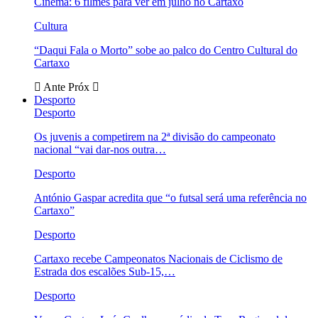
Cinema: 6 filmes para ver em julho no Cartaxo
Cultura
“Daqui Fala o Morto” sobe ao palco do Centro Cultural do
Cartaxo
Ante
Próx
Desporto
Desporto
Os juvenis a competirem na 2ª divisão do campeonato
nacional “vai dar-nos outra…
Desporto
António Gaspar acredita que “o futsal será uma referência no
Cartaxo”
Desporto
Cartaxo recebe Campeonatos Nacionais de Ciclismo de
Estrada dos escalões Sub-15,…
Desporto