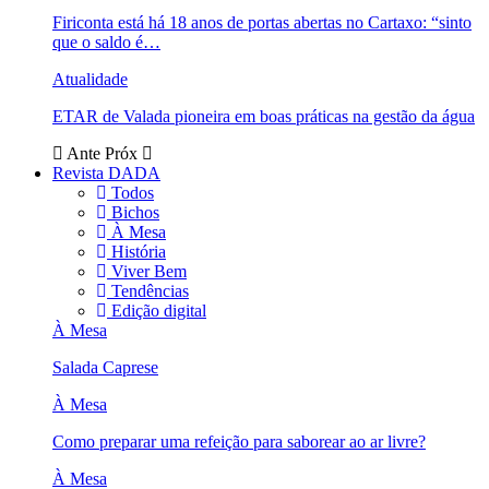
Firiconta está há 18 anos de portas abertas no Cartaxo: “sinto
que o saldo é…
Atualidade
ETAR de Valada pioneira em boas práticas na gestão da água
Ante
Próx
Revista DADA
Todos
Bichos
À Mesa
História
Viver Bem
Tendências
Edição digital
À Mesa
Salada Caprese
À Mesa
Como preparar uma refeição para saborear ao ar livre?
À Mesa