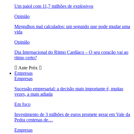
Um paiol com 11,7 milhões de explosivos
Opinião
Mergulhos mal calculados: um segundo que pode mudar uma
vida
Opinião
Dia Internacional do Ritmo Cardíaco – O seu coração vai ao
ritmo certo?
Ante
Próx
Empresas
Empresas
Sucessão empresarial: a decisão mais importante é, muitas
vezes, a mais adiada
Em foco
Investimento de 3 milhões de euros promete gerar em Vale da
Pedra centenas de…
Empresas