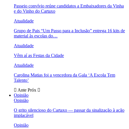
Passeio convívio reúne candidatos a Embaixadores da Vinha
e do Vinho do Cartaxo
Atualidade
Grupo de Pais “Um Passo para a Inclusão” entrega 16 kits de
material às escolas do…
Atualidade
Vêm aí as Festas da Cidade
Atualidade
Carolina Matias foi a vencedora da Gala ‘A Escola Tem
Talento’
Ante
Próx
Opinião
Opinião
O grito silencioso do Cartaxo — passar da sinalização à ação
implacável
Opinião