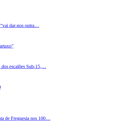
 “vai dar-nos outra…
artaxo”
a dos escalões Sub-15,…
O
nta de Freguesia nos 100…