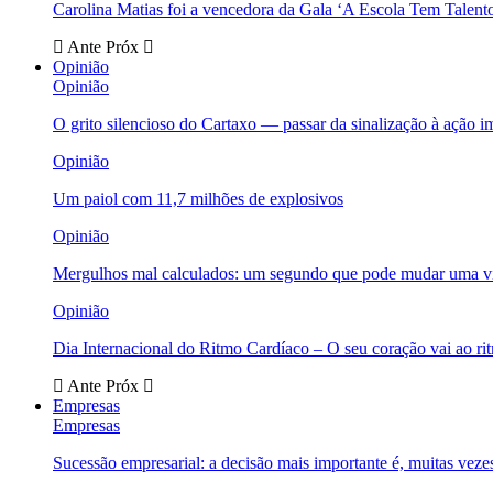
Carolina Matias foi a vencedora da Gala ‘A Escola Tem Talent
Ante
Próx
Opinião
Opinião
O grito silencioso do Cartaxo — passar da sinalização à ação i
Opinião
Um paiol com 11,7 milhões de explosivos
Opinião
Mergulhos mal calculados: um segundo que pode mudar uma v
Opinião
Dia Internacional do Ritmo Cardíaco – O seu coração vai ao ri
Ante
Próx
Empresas
Empresas
Sucessão empresarial: a decisão mais importante é, muitas veze