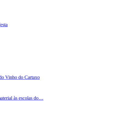
esta
 do Vinho do Cartaxo
aterial às escolas do…