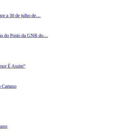
igor a 30 de julho de…
tação do Posto da GNR do…
Amor É Assim”
o Cartaxo
taxo