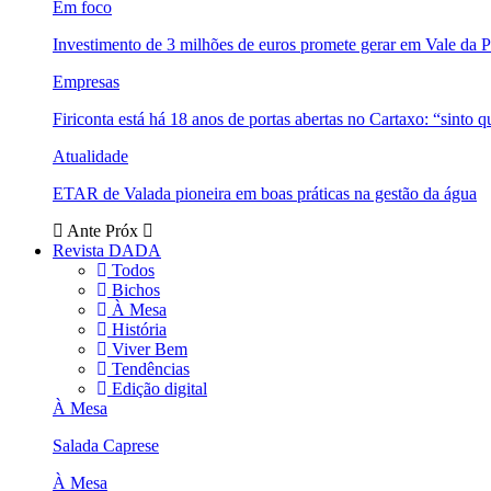
Em foco
Investimento de 3 milhões de euros promete gerar em Vale da 
Empresas
Firiconta está há 18 anos de portas abertas no Cartaxo: “sinto 
Atualidade
ETAR de Valada pioneira em boas práticas na gestão da água
Ante
Próx
Revista DADA
Todos
Bichos
À Mesa
História
Viver Bem
Tendências
Edição digital
À Mesa
Salada Caprese
À Mesa