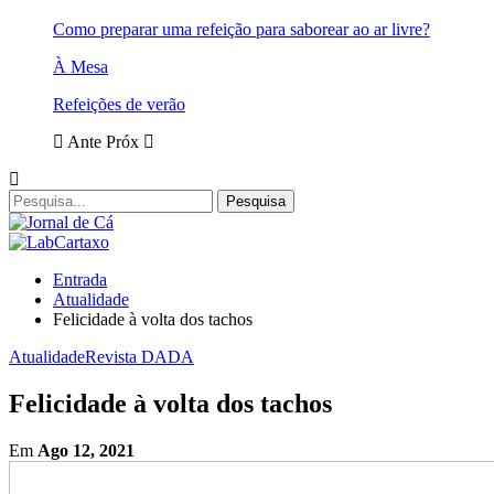
Como preparar uma refeição para saborear ao ar livre?
À Mesa
Refeições de verão
Ante
Próx
Entrada
Atualidade
Felicidade à volta dos tachos
Atualidade
Revista DADA
Felicidade à volta dos tachos
Em
Ago 12, 2021