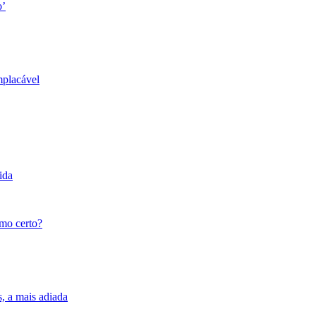
o’
mplacável
ida
tmo certo?
s, a mais adiada