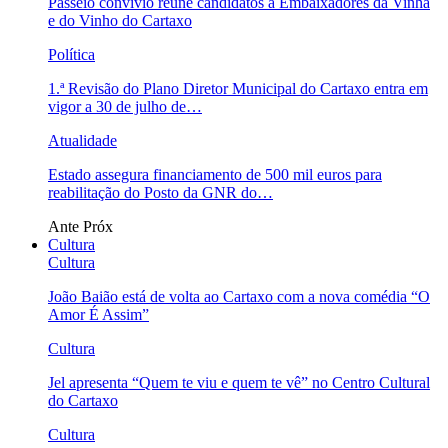
Passeio convívio reúne candidatos a Embaixadores da Vinha
e do Vinho do Cartaxo
Política
1.ª Revisão do Plano Diretor Municipal do Cartaxo entra em
vigor a 30 de julho de…
Atualidade
Estado assegura financiamento de 500 mil euros para
reabilitação do Posto da GNR do…
Ante
Próx
Cultura
Cultura
João Baião está de volta ao Cartaxo com a nova comédia “O
Amor É Assim”
Cultura
Jel apresenta “Quem te viu e quem te vê” no Centro Cultural
do Cartaxo
Cultura