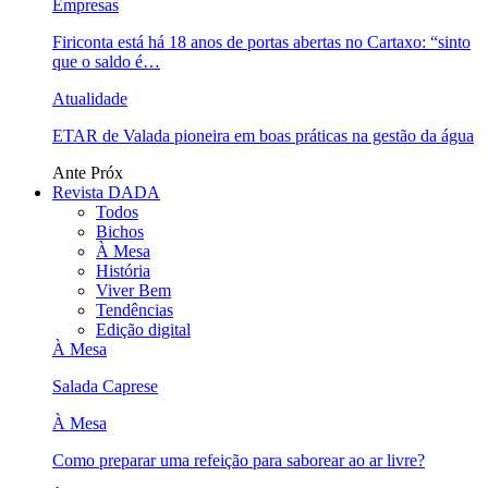
Empresas
Firiconta está há 18 anos de portas abertas no Cartaxo: “sinto
que o saldo é…
Atualidade
ETAR de Valada pioneira em boas práticas na gestão da água
Ante
Próx
Revista DADA
Todos
Bichos
À Mesa
História
Viver Bem
Tendências
Edição digital
À Mesa
Salada Caprese
À Mesa
Como preparar uma refeição para saborear ao ar livre?