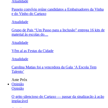
Atualidade
Passeio convívio reúne candidatos a Embaixadores da Vinha
e do Vinho do Cartaxo
Atualidade
Grupo de Pais “Um Passo para a Inclusão” entrega 16 kits de
material às escolas do…
Atualidade
Vêm aí as Festas da Cidade
Atualidade
Carolina Matias foi a vencedora da Gala ‘A Escola Tem
Talento’
Ante
Próx
Opinião
Opinião
O grito silencioso do Cartaxo — passar da sinalização à ação
implacável