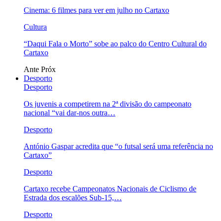
Cinema: 6 filmes para ver em julho no Cartaxo
Cultura
“Daqui Fala o Morto” sobe ao palco do Centro Cultural do
Cartaxo
Ante
Próx
Desporto
Desporto
Os juvenis a competirem na 2ª divisão do campeonato
nacional “vai dar-nos outra…
Desporto
António Gaspar acredita que “o futsal será uma referência no
Cartaxo”
Desporto
Cartaxo recebe Campeonatos Nacionais de Ciclismo de
Estrada dos escalões Sub-15,…
Desporto