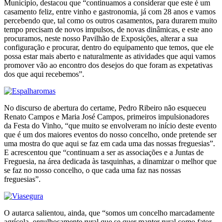
Município, destacou que “continuamos a considerar que este é um
casamento feliz, entre vinho e gastronomia, já com 28 anos e vamos
percebendo que, tal como os outros casamentos, para durarem muito
tempo precisam de novos impulsos, de novas dinâmicas, e este ano
procuramos, neste nosso Pavilhão de Exposições, alterar a sua
configuração e procurar, dentro do equipamento que temos, que ele
possa estar mais aberto e naturalmente as atividades que aqui vamos
promover vão ao encontro dos desejos do que foram as expetativas
dos que aqui recebemos”.
No discurso de abertura do certame, Pedro Ribeiro não esqueceu
Renato Campos e Maria José Campos, primeiros impulsionadores
da Festa do Vinho, “que muito se envolveram no início deste evento
que é um dos maiores eventos do nosso concelho, onde pretende ser
uma mostra do que aqui se faz em cada uma das nossas freguesias”.
E acrescentou que “continuam a ser as associações e a Juntas de
Freguesia, na área dedicada às tasquinhas, a dinamizar o melhor que
se faz no nosso concelho, o que cada uma faz nas nossas
freguesias”.
O autarca salientou, ainda, que “somos um concelho marcadamente
agrícola, orgulhosamente rural que se quer manter rural como fator