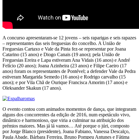
A concurso apresentaram-se 12 jovens – seis raparigas e seis rapazes
– representantes das seis freguesias do concelho. A União de
Freguesias Cartaxo e Vale da Pinta fez-se representar por Joana
Catarino (15 anos) e Diogo Canais (19 anos); pela União de
Freguesias Ereira e Lapa estiveram Ana Vidais (16 anos) e André
Felício (20 anos); Joana Azinheira (23 anos) e Filipe Caeiro (17
anos) foram os representantes de Pontével; a defender Vale da Pedra
estiveram Margarida Semedo (16 anos) e Rodrigo carvalho (15
anos); e por Vila Chã de Ourique Francisca Amorim (17 anos) e
Oleksander Skakun (17 anos).
O evento contou com animados momentos de dança, que integraram
alguns dos concorrentes da edição de 2016, num espetáculo vivo,
dinâmico e harmonioso, que viria a culminar na atribuição dos
prémios maiores. Mas já lá vamos… Até porque o júri, composto
por Jorge Blanco (presidente), Joana Fabiano, Vanessa Descalço,
Paula Abade, Bárbara Ferreira, Bruno Pompeu Antunes e Fátima