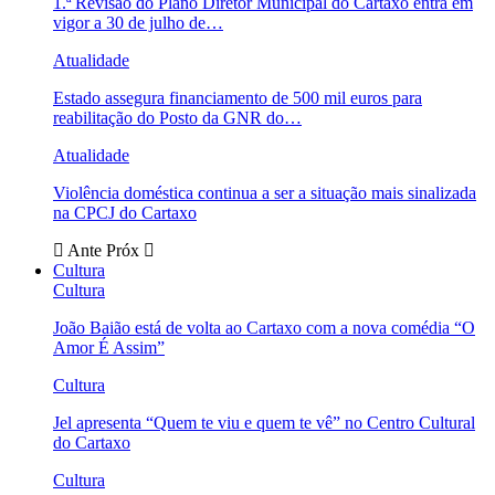
1.ª Revisão do Plano Diretor Municipal do Cartaxo entra em
vigor a 30 de julho de…
Atualidade
Estado assegura financiamento de 500 mil euros para
reabilitação do Posto da GNR do…
Atualidade
Violência doméstica continua a ser a situação mais sinalizada
na CPCJ do Cartaxo
Ante
Próx
Cultura
Cultura
João Baião está de volta ao Cartaxo com a nova comédia “O
Amor É Assim”
Cultura
Jel apresenta “Quem te viu e quem te vê” no Centro Cultural
do Cartaxo
Cultura