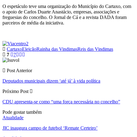
O espetáculo teve uma organização do Município do Cartaxo, com
o apoio de Carlos Duarte Anastácio, empresas, associações e
freguesias do concelho. O Jornal de Cá e a revista DADA foram
parceiros de média da iniciativa.
Cartaxo
Eleição
Rainha das Vindimas
Reis das Vindimas
7
7
Post Anterior
Deputados municipais dizem ‘até já’ à vida política
Próximo Post
CDU apresenta-se como “uma força necessária no concelho”
Pode gostar também
Atualidade
JIC inaugura campo de futebol ‘Remate Certeiro’