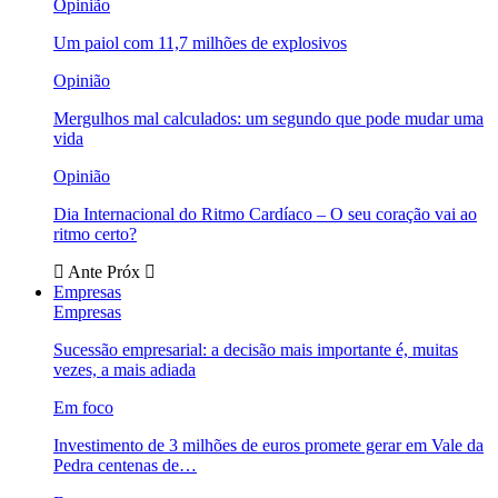
Opinião
Um paiol com 11,7 milhões de explosivos
Opinião
Mergulhos mal calculados: um segundo que pode mudar uma
vida
Opinião
Dia Internacional do Ritmo Cardíaco – O seu coração vai ao
ritmo certo?
Ante
Próx
Empresas
Empresas
Sucessão empresarial: a decisão mais importante é, muitas
vezes, a mais adiada
Em foco
Investimento de 3 milhões de euros promete gerar em Vale da
Pedra centenas de…