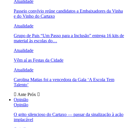
Atualidade
Passeio convívio reúne candidatos a Embaixadores da Vinha
e do Vinho do Cartaxo
Atualidade
Grupo de Pais “Um Passo para a Inclusão” entrega 16 kits de
material às escolas do…
Atualidade
Vêm aí as Festas da Cidade
Atualidade
Carolina Matias foi a vencedora da Gala ‘A Escola Tem
Talento’
Ante
Próx
Opinião
Opinião
O grito silencioso do Cartaxo — passar da sinalização à ação
implacável