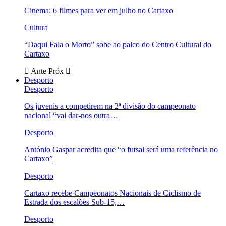
Cinema: 6 filmes para ver em julho no Cartaxo
Cultura
“Daqui Fala o Morto” sobe ao palco do Centro Cultural do
Cartaxo
Ante
Próx
Desporto
Desporto
Os juvenis a competirem na 2ª divisão do campeonato
nacional “vai dar-nos outra…
Desporto
António Gaspar acredita que “o futsal será uma referência no
Cartaxo”
Desporto
Cartaxo recebe Campeonatos Nacionais de Ciclismo de
Estrada dos escalões Sub-15,…
Desporto