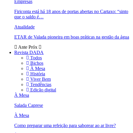
Empresas
Firiconta está há 18 anos de portas abertas no Cartaxo: “sinto
que o saldo é…
Atualidade
ETAR de Valada pioneira em boas práticas na gestão da água
Ante
Próx
Revista DADA
Todos
Bichos
À Mesa
História
Viver Bem
Tendências
Edição digital
À Mesa
Salada Caprese
À Mesa
Como preparar uma refeição para saborear ao ar livre?