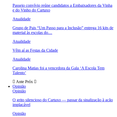
Passeio convívio reúne candidatos a Embaixadores da Vinha
e do Vinho do Cartaxo
Atualidade
Grupo de Pais “Um Passo para a Inclusão” entrega 16 kits de
material às escolas do…
Atualidade
Vêm aí as Festas da Cidade
Atualidade
Carolina Matias foi a vencedora da Gala ‘A Escola Tem
Talento’
Ante
Próx
Opinião
Opinião
O grito silencioso do Cartaxo — passar da sinalização à ação
implacável
Opinião