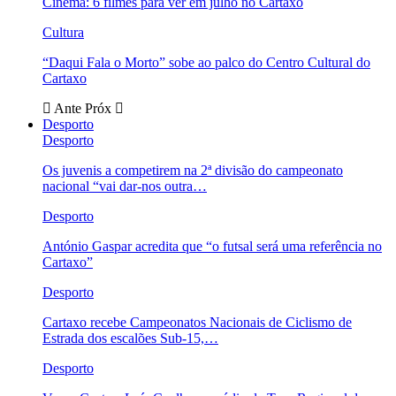
Cinema: 6 filmes para ver em julho no Cartaxo
Cultura
“Daqui Fala o Morto” sobe ao palco do Centro Cultural do
Cartaxo
Ante
Próx
Desporto
Desporto
Os juvenis a competirem na 2ª divisão do campeonato
nacional “vai dar-nos outra…
Desporto
António Gaspar acredita que “o futsal será uma referência no
Cartaxo”
Desporto
Cartaxo recebe Campeonatos Nacionais de Ciclismo de
Estrada dos escalões Sub-15,…
Desporto