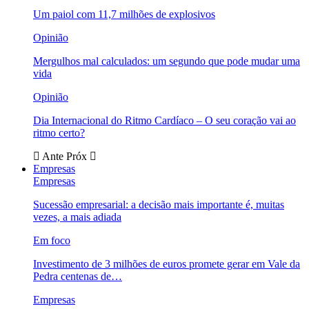
Um paiol com 11,7 milhões de explosivos
Opinião
Mergulhos mal calculados: um segundo que pode mudar uma
vida
Opinião
Dia Internacional do Ritmo Cardíaco – O seu coração vai ao
ritmo certo?
Ante
Próx
Empresas
Empresas
Sucessão empresarial: a decisão mais importante é, muitas
vezes, a mais adiada
Em foco
Investimento de 3 milhões de euros promete gerar em Vale da
Pedra centenas de…
Empresas