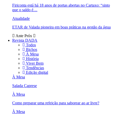
Firiconta está há 18 anos de portas abertas no Cartaxo: “sinto
que o saldo é…
Atualidade
ETAR de Valada pioneira em boas práticas na gestão da água
Ante
Próx
Revista DADA
Todos
Bichos
À Mesa
História
Viver Bem
Tendências
Edição digital
À Mesa
Salada Caprese
À Mesa
Como preparar uma refeição para saborear ao ar livre?
À Mesa