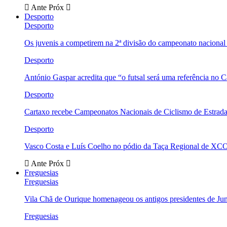
Ante
Próx
Desporto
Desporto
Os juvenis a competirem na 2ª divisão do campeonato nacional
Desporto
António Gaspar acredita que “o futsal será uma referência no C
Desporto
Cartaxo recebe Campeonatos Nacionais de Ciclismo de Estrad
Desporto
Vasco Costa e Luís Coelho no pódio da Taça Regional de XC
Ante
Próx
Freguesias
Freguesias
Vila Chã de Ourique homenageou os antigos presidentes de Ju
Freguesias