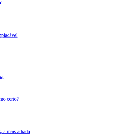
o’
mplacável
ida
tmo certo?
s, a mais adiada