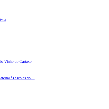
esta
 do Vinho do Cartaxo
aterial às escolas do…