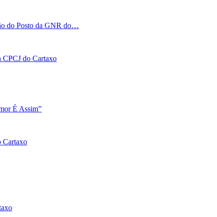
tação do Posto da GNR do…
 na CPCJ do Cartaxo
Amor É Assim”
o Cartaxo
taxo