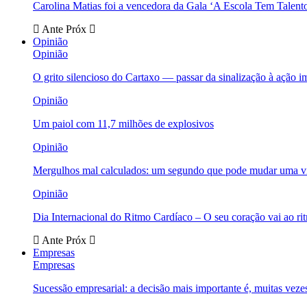
Carolina Matias foi a vencedora da Gala ‘A Escola Tem Talent
Ante
Próx
Opinião
Opinião
O grito silencioso do Cartaxo — passar da sinalização à ação i
Opinião
Um paiol com 11,7 milhões de explosivos
Opinião
Mergulhos mal calculados: um segundo que pode mudar uma v
Opinião
Dia Internacional do Ritmo Cardíaco – O seu coração vai ao ri
Ante
Próx
Empresas
Empresas
Sucessão empresarial: a decisão mais importante é, muitas veze