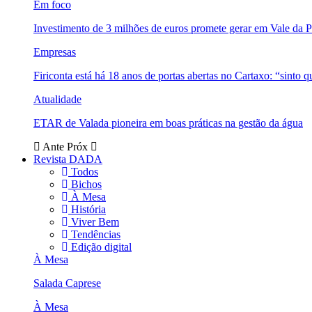
Em foco
Investimento de 3 milhões de euros promete gerar em Vale da 
Empresas
Firiconta está há 18 anos de portas abertas no Cartaxo: “sinto 
Atualidade
ETAR de Valada pioneira em boas práticas na gestão da água
Ante
Próx
Revista DADA
Todos
Bichos
À Mesa
História
Viver Bem
Tendências
Edição digital
À Mesa
Salada Caprese
À Mesa