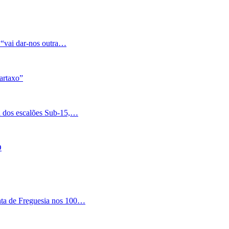
 “vai dar-nos outra…
artaxo”
a dos escalões Sub-15,…
O
nta de Freguesia nos 100…