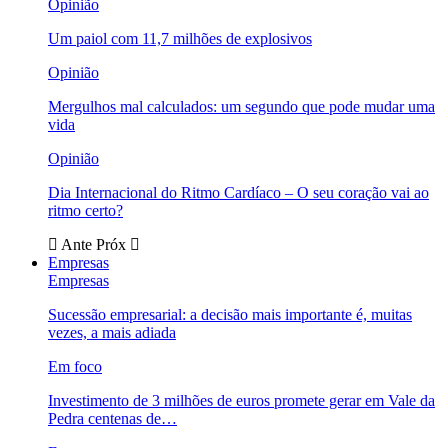
Opinião
Um paiol com 11,7 milhões de explosivos
Opinião
Mergulhos mal calculados: um segundo que pode mudar uma
vida
Opinião
Dia Internacional do Ritmo Cardíaco – O seu coração vai ao
ritmo certo?
Ante
Próx
Empresas
Empresas
Sucessão empresarial: a decisão mais importante é, muitas
vezes, a mais adiada
Em foco
Investimento de 3 milhões de euros promete gerar em Vale da
Pedra centenas de…