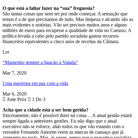
O que está a faltar fazer na “sua” freguesia?
São tantas coisas que nem sei por onde começar. A sensação que
temos é a de que precisamos de tudo. Mas limpeza e alcatrão são as
mais evidentes e notórias. Vão ser precisos muitos anos e alguns
milhões de euros para recuperar a qualidade de vida no Cartaxo. A
política levada a cabo pelo partido socialista gastou recursos
financeiros equivalentes a cinco anos de receitas da Câmara.
Ler
“Mantenho sempre a ligação a Valada”
Mar 7, 2020
Uma guerreira em paz com a vida
Mar 6, 2020
Ante
Próx
1 De 3
Acha que a cidade está a ser bem gerida?
Sinceramente, não é possível dizer tal coisa… A atual gestão estará
sempre ligada a anteriores gestões. Eu não digo que o atual
executivo não se esforce, aliás todos os que vão estando com o
vereador Fernando Amorim veem as marcas de cansaço que já
apresenta no rosto. Mas, às vezes, penso que o executivo socialista