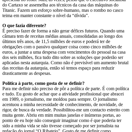
do Cartaxo se assemelha aos técnicos da casa das máquinas do
Titanic. Fazem um esforço sobre-humano, mas o rombo no casco
teima em manter constante o nível da “dívida”.
O que fazia diferente?
É preciso fazer de forma a não gerar défices futuros. Quando uma
câmara tem de receitas médias anuais, consolidadas ao longo dos
últimos três anos, de 11,5 milhões de euros e poderá ter de
obrigações com o passivo qualquer coisa como cinco milhões de
euros, a juntar a uma despesa com vencimentos do pessoal na casa
dos seis milhões, fica tudo dito sobre as soluções que poderão ser
aplicadas nesta autarquia. Como não é previsível um aumento brutal
das receitas da autarquia, então só temos espaço para reduzir
drasticamente as despesas.
Política à parte, como gosta de se definir?
Para me definir não preciso de pôr a política de parte. É com política
e tudo. Eu gosto de achar que a atividade profissional que abracei
em 1989, o jornalismo, me moldou para sempre. O jornalismo
acentuou a minha necessidade de conhecimento, de novidade, de
rigor, de busca da verdade. Possibilitou-me um contacto estreito com
muita gente. Abriu em mim muitas janelas e inúmeras portas, ao
ponto de eu hoje não conseguir imaginar como é que poderia ter
sido a minha vida se não tivesse começado por ser jornalista na
redação do jornal “O Ribatejo”. Gosto de me definir como