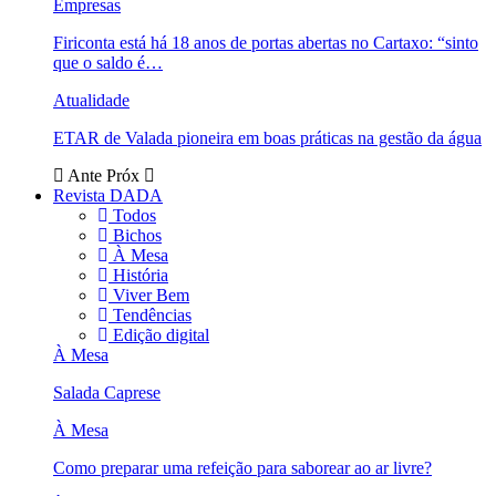
Empresas
Firiconta está há 18 anos de portas abertas no Cartaxo: “sinto
que o saldo é…
Atualidade
ETAR de Valada pioneira em boas práticas na gestão da água
Ante
Próx
Revista DADA
Todos
Bichos
À Mesa
História
Viver Bem
Tendências
Edição digital
À Mesa
Salada Caprese
À Mesa
Como preparar uma refeição para saborear ao ar livre?