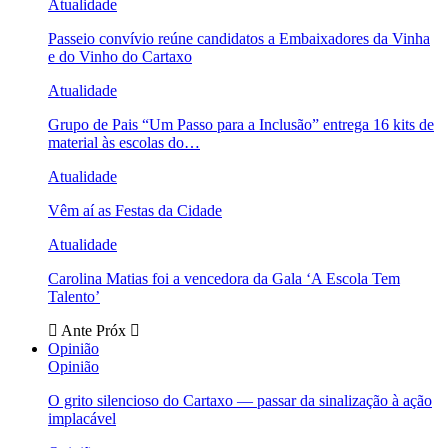
Atualidade
Passeio convívio reúne candidatos a Embaixadores da Vinha
e do Vinho do Cartaxo
Atualidade
Grupo de Pais “Um Passo para a Inclusão” entrega 16 kits de
material às escolas do…
Atualidade
Vêm aí as Festas da Cidade
Atualidade
Carolina Matias foi a vencedora da Gala ‘A Escola Tem
Talento’
Ante
Próx
Opinião
Opinião
O grito silencioso do Cartaxo — passar da sinalização à ação
implacável