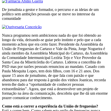
De jornalista a gestor e formador, o percurso e as ideias de um
político sem ambições pessoais que se move no interesse da
comunidade
Nunca programou nem ambicionou nada do que foi obtendo ao
longo da vida, deixando-se guiar pelo instinto e pelo que a cada
momento achou que era certo fazer. Presidente da Assembleia da
União de Freguesias de Cartaxo e Vale da Pinta, Jorge Nogueira é
ainda membro da Assembleia Municipal do Cartaxo, da Assembleia
da Comunidade Intermunicipal Lezíria Tejo e Vice Provedor da
Santa Casa da Misericórdia do Cartaxo. Liderou a concelhia do
PSD mas por razões pessoais renunciou ao mandato. Casado com
Paula Mesquita Lopes, tem dois filhos, com 16 e 21 anos. Dos
quase 15 anos de jornalismo, de que fala com paixão e que
abandonou para dar resposta à gestão dos vinhos Joanicas, recorda
terem-lhe dado a “oportunidade de conhecer pessoas
extraordinárias”. Agora, que está a desenvolver um projeto de
formação na área da comunicação, descobriu que lhe dá um enorme
prazer comunicar conhecimento.
Como está a correr a experiência da União de freguesias?
Está a correr bem. Como sabem esta união de freguesias nunca