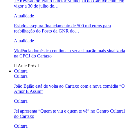
1.ª Revisão do Plano Diretor Municipal do Cartaxo entra em
vigor a 30 de julho de…
Atualidade
Estado assegura financiamento de 500 mil euros para
reabilitação do Posto da GNR do…
Atualidade
Violência doméstica continua a ser a situação mais sinalizada
na CPCJ do Cartaxo
Ante
Próx
Cultura
Cultura
João Baião está de volta ao Cartaxo com a nova comédia “O
Amor É Assim”
Cultura
Jel apresenta “Quem te viu e quem te vê” no Centro Cultural
do Cartaxo
Cultura