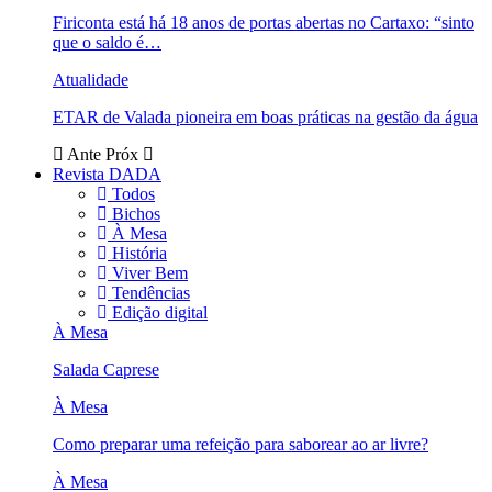
Firiconta está há 18 anos de portas abertas no Cartaxo: “sinto
que o saldo é…
Atualidade
ETAR de Valada pioneira em boas práticas na gestão da água
Ante
Próx
Revista DADA
Todos
Bichos
À Mesa
História
Viver Bem
Tendências
Edição digital
À Mesa
Salada Caprese
À Mesa
Como preparar uma refeição para saborear ao ar livre?
À Mesa