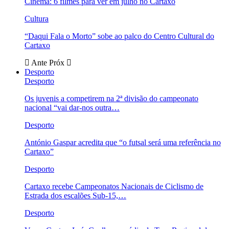
Cinema: 6 filmes para ver em julho no Cartaxo
Cultura
“Daqui Fala o Morto” sobe ao palco do Centro Cultural do
Cartaxo
Ante
Próx
Desporto
Desporto
Os juvenis a competirem na 2ª divisão do campeonato
nacional “vai dar-nos outra…
Desporto
António Gaspar acredita que “o futsal será uma referência no
Cartaxo”
Desporto
Cartaxo recebe Campeonatos Nacionais de Ciclismo de
Estrada dos escalões Sub-15,…
Desporto