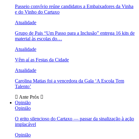
Passeio convívio reúne candidatos a Embaixadores da Vinha
e do Vinho do Cartaxo
Atualidade
Grupo de Pais “Um Passo para a Inclusão” entrega 16 kits de
material às escolas do…
Atualidade
Vêm aí as Festas da Cidade
Atualidade
Carolina Matias foi a vencedora da Gala ‘A Escola Tem
Talento’
Ante
Próx
Opinião
Opinião
O grito silencioso do Cartaxo — passar da sinalização à ação
implacável
Opinião