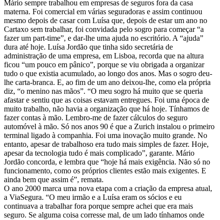
Mário sempre trabalhou em empresas de seguros fora da casa
materna. Foi comercial em várias seguradoras e assim continuou
mesmo depois de casar com Luísa que, depois de estar um ano no
Cartaxo sem trabalhar, foi convidada pelo sogro para começar “a
fazer um part-time”, e dar-lhe uma ajuda no escritório. A “ajuda”
dura até hoje. Luísa Jordão que tinha sido secretária de
administração de uma empresa, em Lisboa, recorda que na altura
ficou “um pouco em pânico”, porque se viu obrigada a organizar
tudo o que existia acumulado, ao longo dos anos. Mas o sogro deu-
lhe carta-branca. E, ao fim de um ano deixou-lhe, como ela própria
diz, “o menino nas mãos”. “O meu sogro há muito que se queria
afastar e sentiu que as coisas estavam entregues. Foi uma época de
muito trabalho, não havia a organização que há hoje. Tínhamos de
fazer contas à mão. Lembro-me de fazer cálculos do seguro
automóvel à mão. Só nos anos 90 é que a Zurich instalou o primeiro
terminal ligado à companhia. Foi uma inovação muito grande. No
entanto, apesar de trabalhoso era tudo mais simples de fazer. Hoje,
apesar da tecnologia tudo é mais complicado”, garante. Mário
Jordão concorda, e lembra que “hoje há mais exigência. Não só no
funcionamento, como os próprios clientes estão mais exigentes. E
ainda bem que assim é”, remata.
O ano 2000 marca uma nova etapa com a criação da empresa atual,
a ViaSegura. “O meu irmão e a Luísa eram os sócios e eu
continuava a trabalhar fora porque sempre achei que era mais
seguro. Se alguma coisa corresse mal, de um lado tínhamos onde