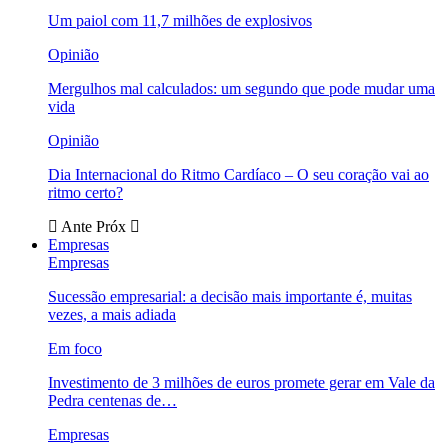
Um paiol com 11,7 milhões de explosivos
Opinião
Mergulhos mal calculados: um segundo que pode mudar uma
vida
Opinião
Dia Internacional do Ritmo Cardíaco – O seu coração vai ao
ritmo certo?
Ante
Próx
Empresas
Empresas
Sucessão empresarial: a decisão mais importante é, muitas
vezes, a mais adiada
Em foco
Investimento de 3 milhões de euros promete gerar em Vale da
Pedra centenas de…
Empresas