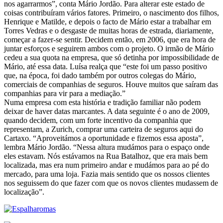
nos agarrarmos”, conta Mário Jordão. Para alterar este estado de
coisas contribuíram vários fatores. Primeiro, o nascimento dos filhos,
Henrique e Matilde, e depois o facto de Mário estar a trabalhar em
Torres Vedras e o desgaste de muitas horas de estrada, diariamente,
começar a fazer-se sentir. Decidem então, em 2006, que era hora de
juntar esforços e seguirem ambos com o projeto. O irmão de Mário
cedeu a sua quota na empresa, que só detinha por impossibilidade de
Mário, até essa data. Luísa realça que “este foi um passo positivo
que, na época, foi dado também por outros colegas do Mário,
comerciais de companhias de seguros. Houve muitos que saíram das
companhias para vir para a mediação.”
Numa empresa com esta história e tradição familiar não podem
deixar de haver datas marcantes. A data seguinte é o ano de 2009,
quando decidem, com um forte incentivo da companhia que
representam, a Zurich, comprar uma carteira de seguros aqui do
Cartaxo. “Aproveitámos a oportunidade e fizemos essa aposta”,
lembra Mário Jordão. “Nessa altura mudámos para o espaço onde
eles estavam. Nós estávamos na Rua Batalhoz, que era mais bem
localizada, mas era num primeiro andar e mudámos para ao pé do
mercado, para uma loja. Fazia mais sentido que os nossos clientes
nos seguissem do que fazer com que os novos clientes mudassem de
localização”.