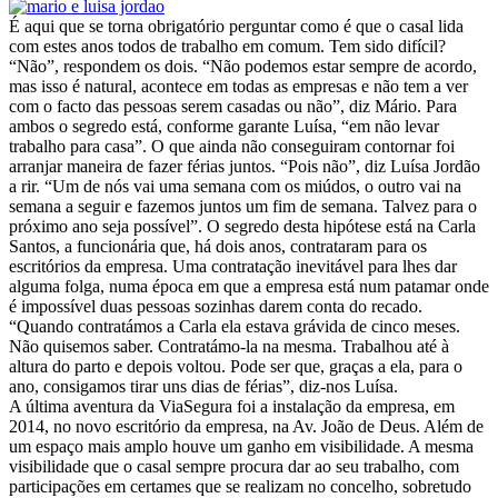
É aqui que se torna obrigatório perguntar como é que o casal lida
com estes anos todos de trabalho em comum. Tem sido difícil?
“Não”, respondem os dois. “Não podemos estar sempre de acordo,
mas isso é natural, acontece em todas as empresas e não tem a ver
com o facto das pessoas serem casadas ou não”, diz Mário. Para
ambos o segredo está, conforme garante Luísa, “em não levar
trabalho para casa”. O que ainda não conseguiram contornar foi
arranjar maneira de fazer férias juntos. “Pois não”, diz Luísa Jordão
a rir. “Um de nós vai uma semana com os miúdos, o outro vai na
semana a seguir e fazemos juntos um fim de semana. Talvez para o
próximo ano seja possível”. O segredo desta hipótese está na Carla
Santos, a funcionária que, há dois anos, contrataram para os
escritórios da empresa. Uma contratação inevitável para lhes dar
alguma folga, numa época em que a empresa está num patamar onde
é impossível duas pessoas sozinhas darem conta do recado.
“Quando contratámos a Carla ela estava grávida de cinco meses.
Não quisemos saber. Contratámo-la na mesma. Trabalhou até à
altura do parto e depois voltou. Pode ser que, graças a ela, para o
ano, consigamos tirar uns dias de férias”, diz-nos Luísa.
A última aventura da ViaSegura foi a instalação da empresa, em
2014, no novo escritório da empresa, na Av. João de Deus. Além de
um espaço mais amplo houve um ganho em visibilidade. A mesma
visibilidade que o casal sempre procura dar ao seu trabalho, com
participações em certames que se realizam no concelho, sobretudo