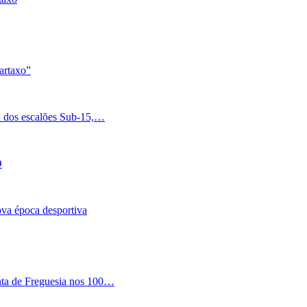
artaxo”
a dos escalões Sub-15,…
O
nova época desportiva
nta de Freguesia nos 100…