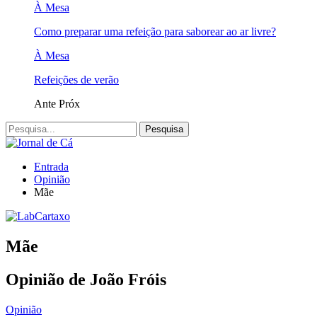
À Mesa
Como preparar uma refeição para saborear ao ar livre?
À Mesa
Refeições de verão
Ante
Próx
Entrada
Opinião
Mãe
Mãe
Opinião de João Fróis
Opinião