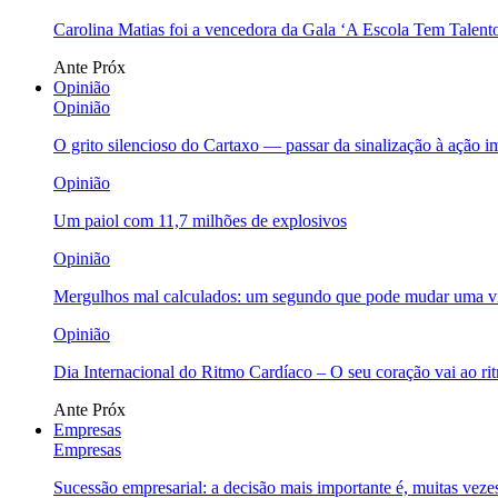
Carolina Matias foi a vencedora da Gala ‘A Escola Tem Talent
Ante
Próx
Opinião
Opinião
O grito silencioso do Cartaxo — passar da sinalização à ação i
Opinião
Um paiol com 11,7 milhões de explosivos
Opinião
Mergulhos mal calculados: um segundo que pode mudar uma v
Opinião
Dia Internacional do Ritmo Cardíaco – O seu coração vai ao ri
Ante
Próx
Empresas
Empresas
Sucessão empresarial: a decisão mais importante é, muitas veze