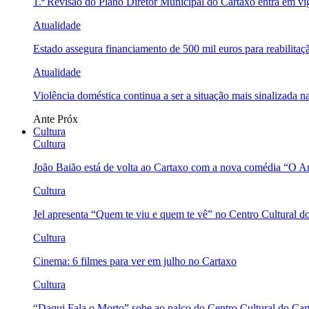
1.ª Revisão do Plano Diretor Municipal do Cartaxo entra em v
Atualidade
Estado assegura financiamento de 500 mil euros para reabili
Atualidade
Violência doméstica continua a ser a situação mais sinalizada
Ante
Próx
Cultura
Cultura
João Baião está de volta ao Cartaxo com a nova comédia “O 
Cultura
Jel apresenta “Quem te viu e quem te vê” no Centro Cultural d
Cultura
Cinema: 6 filmes para ver em julho no Cartaxo
Cultura
“Daqui Fala o Morto” sobe ao palco do Centro Cultural do Car