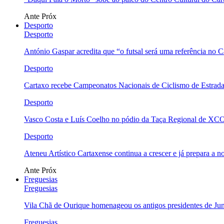
Ante
Próx
Desporto
Desporto
António Gaspar acredita que “o futsal será uma referência no C
Desporto
Cartaxo recebe Campeonatos Nacionais de Ciclismo de Estrad
Desporto
Vasco Costa e Luís Coelho no pódio da Taça Regional de XC
Desporto
Ateneu Artístico Cartaxense continua a crescer e já prepara a 
Ante
Próx
Freguesias
Freguesias
Vila Chã de Ourique homenageou os antigos presidentes de Ju
Freguesias