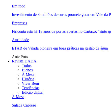
Em foco
Investimento de 3 milhões de euros promete gerar em Vale da 
Empresas
Firiconta está há 18 anos de portas abertas no Cartaxo: “sinto 
Atualidade
ETAR de Valada pioneira em boas práticas na gestão da água
Ante
Próx
Revista DADA
Todos
Bichos
À Mesa
História
Viver Bem
Tendências
Edição digital
À Mesa
Salada Caprese