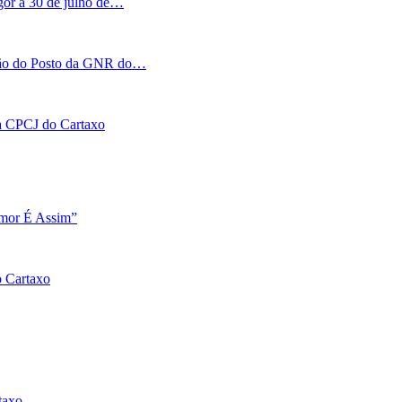
igor a 30 de julho de…
tação do Posto da GNR do…
 na CPCJ do Cartaxo
Amor É Assim”
o Cartaxo
taxo