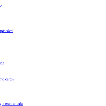
o’
mplacável
ida
tmo certo?
s, a mais adiada