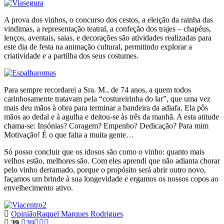
A prova dos vinhos, o concurso dos cestos, a eleição da rainha das
vindimas, a representação teatral, a confeção dos trajes – chapéus,
lenços, aventais, saias, e decorações são atividades realizadas para
este dia de festa na animação cultural, permitindo explorar a
criatividade e a partilha dos seus costumes.
Para sempre recordarei a Sra. M., de 74 anos, a quem todos
carinhosamente tratavam pela “costureirinha do lar”, que uma vez
mais deu mãos à obra para terminar a bandeira da adiafa. Ela pôs
mãos ao dedal e à agulha e deitou-se às três da manhã. A esta atitude
chama-se: Insónias? Coragem? Empenho? Dedicação? Para mim
Motivação! É o que falta a muita gente…
Só posso concluir que os idosos são como o vinho: quanto mais
velhos estão, melhores são. Com eles aprendi que não adianta chorar
pelo vinho derramado, porque o propósito será abrir outro novo,
façamos um brinde à sua longevidade e ergamos os nossos copos ao
envelhecimento ativo.
Opinião
Raquel Marques Rodrigues
39
39