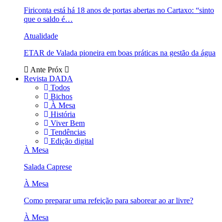
Firiconta está há 18 anos de portas abertas no Cartaxo: “sinto
que o saldo é…
Atualidade
ETAR de Valada pioneira em boas práticas na gestão da água
Ante
Próx
Revista DADA
Todos
Bichos
À Mesa
História
Viver Bem
Tendências
Edição digital
À Mesa
Salada Caprese
À Mesa
Como preparar uma refeição para saborear ao ar livre?
À Mesa