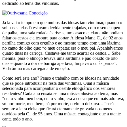
dedicado ao tema das vindimas.
Já lá vai o tempo em que muitos das idosas iam vindimar, quando o
sol nascia elas lá estavam devidamente trajadas, com o seu chapéu
de palha, uma saia rodada às riscas, um casaco e, claro, não podiam
faltar os cestos e a tesoura para cortar. A idosa Maria C., de 92 anos,
partilha comigo com orgulho e ao mesmo tempo com uma lágrima
no canto do olho que: “o meu capataz era o meu pai. Apanhávamos
quatro tinas na carroça. Custava-me tanto acartar os cestos… Sabe
menina, para o almoço levava uma sardinha e pão cozido de oito
dias e quando a dor de barriga apertava, limpava o cu às parras”.
Vida árdua mas carregada de emoção.
Como será este ano? Penso e trabalho com os idosos na novidade
que se pode introduzir na festa das vindimas. Qual a música
selecionada para acompanhar o desfile etnográfico dos seniores
residentes? Cada ano ensaia-se uma música alusiva ao tema, mas
“era o vinho meu bem, era o vinho, era a coisa que eu mais adorava,
só por morte, meu bem, só por morte, o vinho deixava…” será
sempre a letra eleita que ficará eternamente gravada nos meus
ouvidos pela C., de 95 anos. Uma música contagiante que a utente
canta todo o ano.