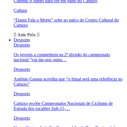
Cinema: 6 filmes para ver em julho no Cartaxo
Cultura
“Daqui Fala o Morto” sobe ao palco do Centro Cultural do
Cartaxo
Ante
Próx
Desporto
Desporto
Os juvenis a competirem na 2ª divisão do campeonato
nacional “vai dar-nos outra…
Desporto
António Gaspar acredita que “o futsal será uma referência no
Cartaxo”
Desporto
Cartaxo recebe Campeonatos Nacionais de Ciclismo de
Estrada dos escalões Sub-15,…
Desporto