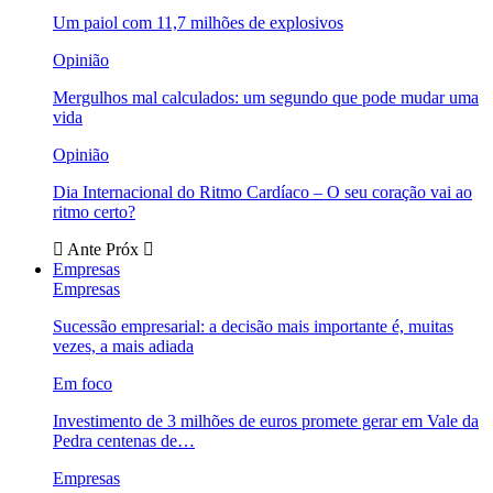
Um paiol com 11,7 milhões de explosivos
Opinião
Mergulhos mal calculados: um segundo que pode mudar uma
vida
Opinião
Dia Internacional do Ritmo Cardíaco – O seu coração vai ao
ritmo certo?
Ante
Próx
Empresas
Empresas
Sucessão empresarial: a decisão mais importante é, muitas
vezes, a mais adiada
Em foco
Investimento de 3 milhões de euros promete gerar em Vale da
Pedra centenas de…
Empresas