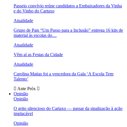
Passeio convívio reúne candidatos a Embaixadores da Vinha
e do Vinho do Cartaxo
Atualidade
Grupo de Pais “Um Passo para a Inclusão” entrega 16 kits de
material às escolas do…
Atualidade
Vêm aí as Festas da Cidade
Atualidade
Carolina Matias foi a vencedora da Gala ‘A Escola Tem
Talento’
Ante
Próx
Opinião
Opinião
O grito silencioso do Cartaxo — passar da sinalização à ação
implacável
Opinião