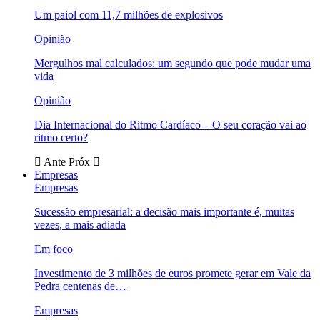
Um paiol com 11,7 milhões de explosivos
Opinião
Mergulhos mal calculados: um segundo que pode mudar uma
vida
Opinião
Dia Internacional do Ritmo Cardíaco – O seu coração vai ao
ritmo certo?
Ante
Próx
Empresas
Empresas
Sucessão empresarial: a decisão mais importante é, muitas
vezes, a mais adiada
Em foco
Investimento de 3 milhões de euros promete gerar em Vale da
Pedra centenas de…
Empresas