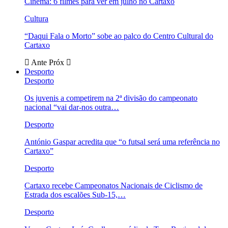
Cinema: 6 filmes para ver em julho no Cartaxo
Cultura
“Daqui Fala o Morto” sobe ao palco do Centro Cultural do
Cartaxo
Ante
Próx
Desporto
Desporto
Os juvenis a competirem na 2ª divisão do campeonato
nacional “vai dar-nos outra…
Desporto
António Gaspar acredita que “o futsal será uma referência no
Cartaxo”
Desporto
Cartaxo recebe Campeonatos Nacionais de Ciclismo de
Estrada dos escalões Sub-15,…
Desporto