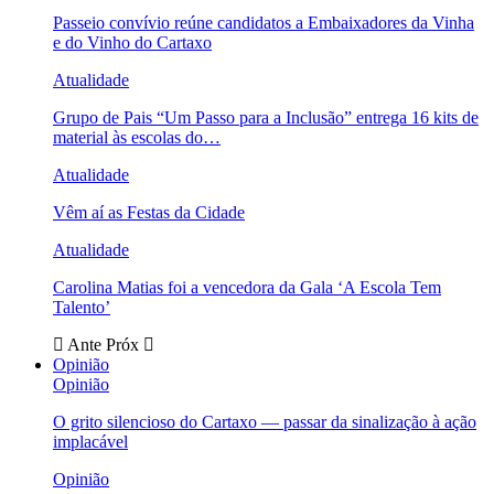
Passeio convívio reúne candidatos a Embaixadores da Vinha
e do Vinho do Cartaxo
Atualidade
Grupo de Pais “Um Passo para a Inclusão” entrega 16 kits de
material às escolas do…
Atualidade
Vêm aí as Festas da Cidade
Atualidade
Carolina Matias foi a vencedora da Gala ‘A Escola Tem
Talento’
Ante
Próx
Opinião
Opinião
O grito silencioso do Cartaxo — passar da sinalização à ação
implacável
Opinião