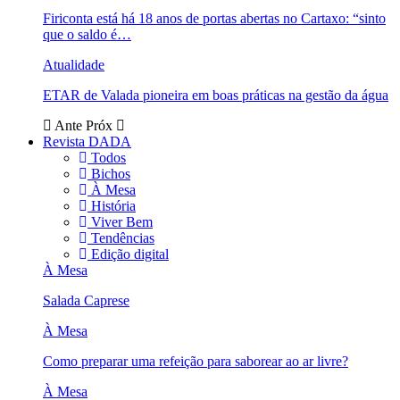
Firiconta está há 18 anos de portas abertas no Cartaxo: “sinto
que o saldo é…
Atualidade
ETAR de Valada pioneira em boas práticas na gestão da água
Ante
Próx
Revista DADA
Todos
Bichos
À Mesa
História
Viver Bem
Tendências
Edição digital
À Mesa
Salada Caprese
À Mesa
Como preparar uma refeição para saborear ao ar livre?
À Mesa