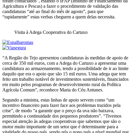
foram contactados”, estando o IFAP (Instituto de Financiamento da
Agricultura e Pescas) a fazer o procedimento de validação das
candidaturas “até ao final do mês de agosto”, para que
“rapidamente” estas verbas cheguem a quem delas necessita.
Visita à Adega Cooperativa do Cartaxo
“A Região do Tejo apresentou candidaturas às medidas de apoio de
cerca de 350 mil euros, com a Adega do Cartaxo a apresentar uma
candidatura ao armazenamento, tendo a possibilidade de ir ao limite
daquilo que era o apoio que são 15 mil euros. Uma adega que tem
feito um trabalho notável de investimentos sustentáveis, financiados
em muito pelos programas de desenvolvimento rural da Política
Agrícola Comum”, reconhece Maria do Céu Antunes.
Segundo a ministra, estas linhas de apoio servem como “um
incentivo financeiro para fazer face aos problemas trazidos pela
crise”, de modo “a garantir que o preço da uva não baixava,
permitindo a continuidade dos pequenos produtores”. “Tivemos
especial atenção às adegas cooperativas que sabemos que são o
motor muito importante de um setor que é determinante para a
vitalidade do nosso país, sendo nós o nono país a nível mundial que