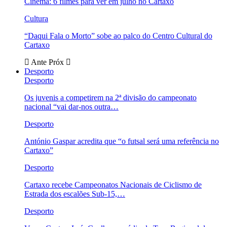
Cinema: 6 filmes para ver em julho no Cartaxo
Cultura
“Daqui Fala o Morto” sobe ao palco do Centro Cultural do
Cartaxo
Ante
Próx
Desporto
Desporto
Os juvenis a competirem na 2ª divisão do campeonato
nacional “vai dar-nos outra…
Desporto
António Gaspar acredita que “o futsal será uma referência no
Cartaxo”
Desporto
Cartaxo recebe Campeonatos Nacionais de Ciclismo de
Estrada dos escalões Sub-15,…
Desporto