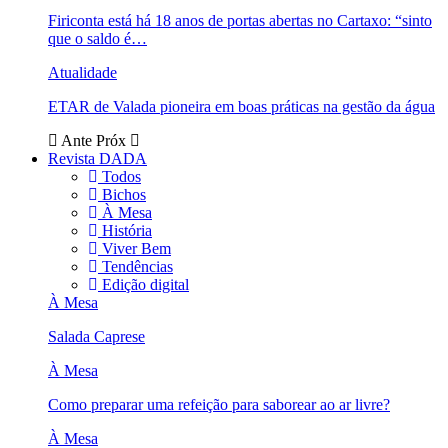
Firiconta está há 18 anos de portas abertas no Cartaxo: “sinto
que o saldo é…
Atualidade
ETAR de Valada pioneira em boas práticas na gestão da água
Ante
Próx
Revista DADA
Todos
Bichos
À Mesa
História
Viver Bem
Tendências
Edição digital
À Mesa
Salada Caprese
À Mesa
Como preparar uma refeição para saborear ao ar livre?
À Mesa