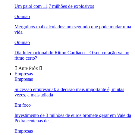
Um paiol com 11,7 milhões de explosivos
Opinião
Mergulhos mal calculados: um segundo que pode mudar uma
vida
Opinião
Dia Internacional do Ritmo Cardíaco – O seu coração vai ao
ritmo certo?
Ante
Próx
Empresas
Empresas
Sucessão empresarial: a decisão mais importante é, muitas
vezes, a mais adiada
Em foco
Investimento de 3 milhões de euros promete gerar em Vale da
Pedra centenas de…
Empresas