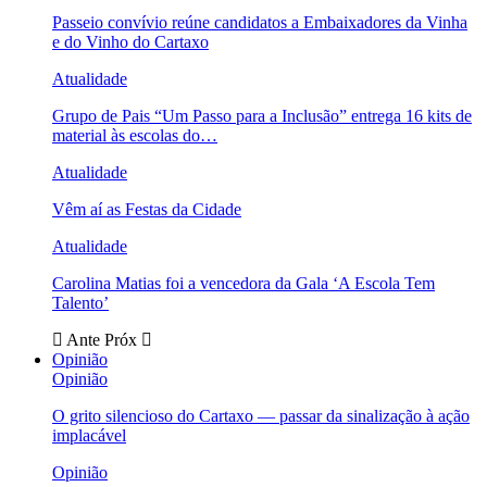
Passeio convívio reúne candidatos a Embaixadores da Vinha
e do Vinho do Cartaxo
Atualidade
Grupo de Pais “Um Passo para a Inclusão” entrega 16 kits de
material às escolas do…
Atualidade
Vêm aí as Festas da Cidade
Atualidade
Carolina Matias foi a vencedora da Gala ‘A Escola Tem
Talento’
Ante
Próx
Opinião
Opinião
O grito silencioso do Cartaxo — passar da sinalização à ação
implacável
Opinião