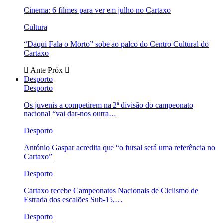
Cinema: 6 filmes para ver em julho no Cartaxo
Cultura
“Daqui Fala o Morto” sobe ao palco do Centro Cultural do
Cartaxo
Ante
Próx
Desporto
Desporto
Os juvenis a competirem na 2ª divisão do campeonato
nacional “vai dar-nos outra…
Desporto
António Gaspar acredita que “o futsal será uma referência no
Cartaxo”
Desporto
Cartaxo recebe Campeonatos Nacionais de Ciclismo de
Estrada dos escalões Sub-15,…
Desporto