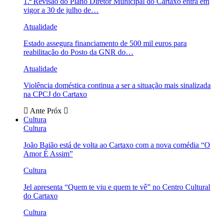
1.ª Revisão do Plano Diretor Municipal do Cartaxo entra em
vigor a 30 de julho de…
Atualidade
Estado assegura financiamento de 500 mil euros para
reabilitação do Posto da GNR do…
Atualidade
Violência doméstica continua a ser a situação mais sinalizada
na CPCJ do Cartaxo
Ante
Próx
Cultura
Cultura
João Baião está de volta ao Cartaxo com a nova comédia “O
Amor É Assim”
Cultura
Jel apresenta “Quem te viu e quem te vê” no Centro Cultural
do Cartaxo
Cultura