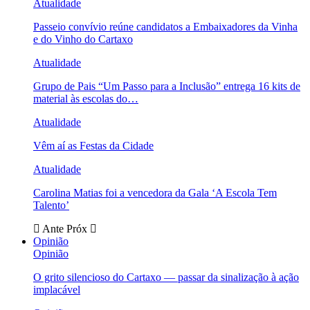
Atualidade
Passeio convívio reúne candidatos a Embaixadores da Vinha
e do Vinho do Cartaxo
Atualidade
Grupo de Pais “Um Passo para a Inclusão” entrega 16 kits de
material às escolas do…
Atualidade
Vêm aí as Festas da Cidade
Atualidade
Carolina Matias foi a vencedora da Gala ‘A Escola Tem
Talento’
Ante
Próx
Opinião
Opinião
O grito silencioso do Cartaxo — passar da sinalização à ação
implacável