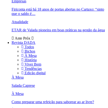
Empresas
Firiconta está há 18 anos de portas abertas no Cartaxo: “sinto
que o saldo é…
Atualidade
ETAR de Valada pioneira em boas práticas na gestão da água
Ante
Próx
Revista DADA
Todos
Bichos
À Mesa
História
Viver Bem
Tendências
Edição digital
À Mesa
Salada Caprese
À Mesa
Como preparar uma refeição para saborear ao ar livre?