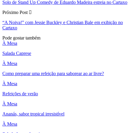
Solo de Stand Up Comedy de Eduardo Madeira estreia no Cartaxo
Próximo Post
“A Noiva!” com Jessie Buckley e Christian Bale em exibição no
Cartaxo
Pode gostar também
À Mesa
Salada Caprese
À Mesa
Como preparar uma refeição para saborear ao ar livre?
À Mesa
Refeições de verão
À Mesa
Ananás, sabor tropical irresistível
À Mesa