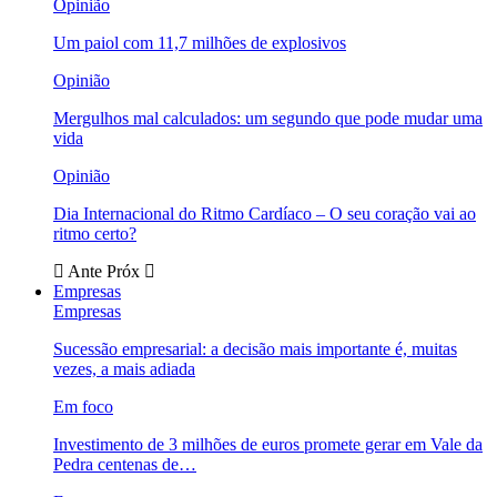
Opinião
Um paiol com 11,7 milhões de explosivos
Opinião
Mergulhos mal calculados: um segundo que pode mudar uma
vida
Opinião
Dia Internacional do Ritmo Cardíaco – O seu coração vai ao
ritmo certo?
Ante
Próx
Empresas
Empresas
Sucessão empresarial: a decisão mais importante é, muitas
vezes, a mais adiada
Em foco
Investimento de 3 milhões de euros promete gerar em Vale da
Pedra centenas de…