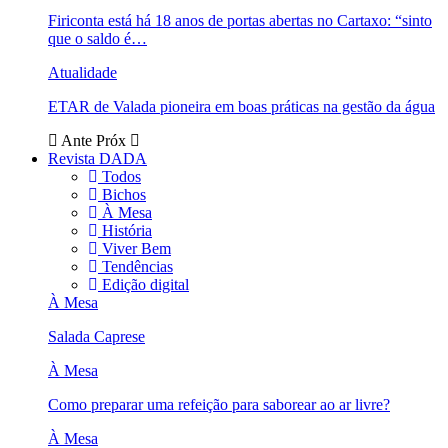
Firiconta está há 18 anos de portas abertas no Cartaxo: “sinto
que o saldo é…
Atualidade
ETAR de Valada pioneira em boas práticas na gestão da água
Ante
Próx
Revista DADA
Todos
Bichos
À Mesa
História
Viver Bem
Tendências
Edição digital
À Mesa
Salada Caprese
À Mesa
Como preparar uma refeição para saborear ao ar livre?
À Mesa