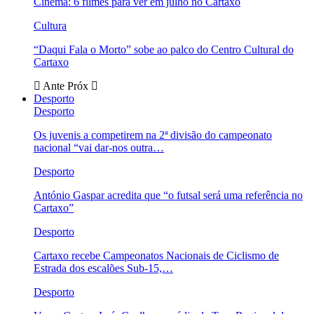
Cinema: 6 filmes para ver em julho no Cartaxo
Cultura
“Daqui Fala o Morto” sobe ao palco do Centro Cultural do
Cartaxo
Ante
Próx
Desporto
Desporto
Os juvenis a competirem na 2ª divisão do campeonato
nacional “vai dar-nos outra…
Desporto
António Gaspar acredita que “o futsal será uma referência no
Cartaxo”
Desporto
Cartaxo recebe Campeonatos Nacionais de Ciclismo de
Estrada dos escalões Sub-15,…
Desporto