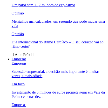
Um paiol com 11,7 milhões de explosivos
Opinião
Mergulhos mal calculados: um segundo que pode mudar uma
vida
Opinião
Dia Internacional do Ritmo Cardíaco – O seu coração vai ao
ritmo certo?
Ante
Próx
Empresas
Empresas
Sucessão empresarial: a decisão mais importante é, muitas
vezes, a mais adiada
Em foco
Investimento de 3 milhões de euros promete gerar em Vale da
Pedra centenas de…
Empresas