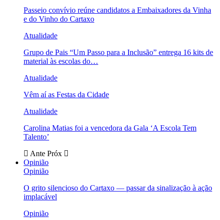
Passeio convívio reúne candidatos a Embaixadores da Vinha
e do Vinho do Cartaxo
Atualidade
Grupo de Pais “Um Passo para a Inclusão” entrega 16 kits de
material às escolas do…
Atualidade
Vêm aí as Festas da Cidade
Atualidade
Carolina Matias foi a vencedora da Gala ‘A Escola Tem
Talento’
Ante
Próx
Opinião
Opinião
O grito silencioso do Cartaxo — passar da sinalização à ação
implacável
Opinião