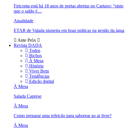
Firiconta está há 18 anos de portas abertas no Cartaxo: “sinto
que o saldo é…
Atualidade
ETAR de Valada pioneira em boas práticas na gestão da água
Ante
Próx
Revista DADA
Todos
Bichos
À Mesa
História
Viver Bem
Tendências
Edição digital
À Mesa
Salada Caprese
À Mesa
Como preparar uma refeição para saborear ao ar livre?
À Mesa