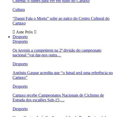
Cinema: 6 filmes para ver em julho no Cartaxo
Cultura
“Daqui Fala o Morto” sobe ao palco do Centro Cultural do
Cartaxo
Ante
Próx
Desporto
Desporto
Os juvenis a competirem na 2ª divisão do campeonato
nacional “vai dar-nos outra…
Desporto
António Gaspar acredita que “o futsal será uma referência no
Cartaxo”
Desporto
Cartaxo recebe Campeonatos Nacionais de Ciclismo de
Estrada dos escalões Sub-15,…
Desporto