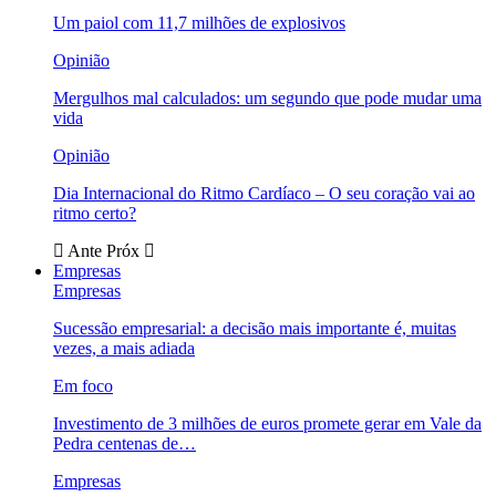
Um paiol com 11,7 milhões de explosivos
Opinião
Mergulhos mal calculados: um segundo que pode mudar uma
vida
Opinião
Dia Internacional do Ritmo Cardíaco – O seu coração vai ao
ritmo certo?
Ante
Próx
Empresas
Empresas
Sucessão empresarial: a decisão mais importante é, muitas
vezes, a mais adiada
Em foco
Investimento de 3 milhões de euros promete gerar em Vale da
Pedra centenas de…
Empresas