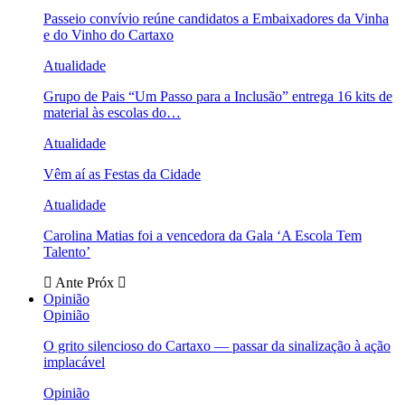
Passeio convívio reúne candidatos a Embaixadores da Vinha
e do Vinho do Cartaxo
Atualidade
Grupo de Pais “Um Passo para a Inclusão” entrega 16 kits de
material às escolas do…
Atualidade
Vêm aí as Festas da Cidade
Atualidade
Carolina Matias foi a vencedora da Gala ‘A Escola Tem
Talento’
Ante
Próx
Opinião
Opinião
O grito silencioso do Cartaxo — passar da sinalização à ação
implacável
Opinião