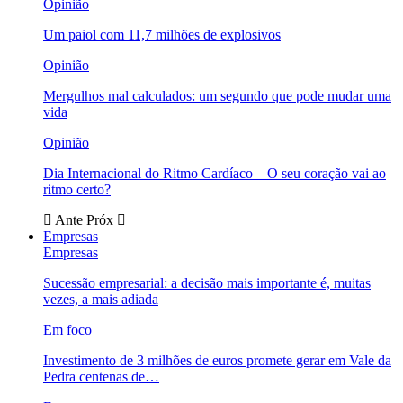
Opinião
Um paiol com 11,7 milhões de explosivos
Opinião
Mergulhos mal calculados: um segundo que pode mudar uma
vida
Opinião
Dia Internacional do Ritmo Cardíaco – O seu coração vai ao
ritmo certo?
Ante
Próx
Empresas
Empresas
Sucessão empresarial: a decisão mais importante é, muitas
vezes, a mais adiada
Em foco
Investimento de 3 milhões de euros promete gerar em Vale da
Pedra centenas de…