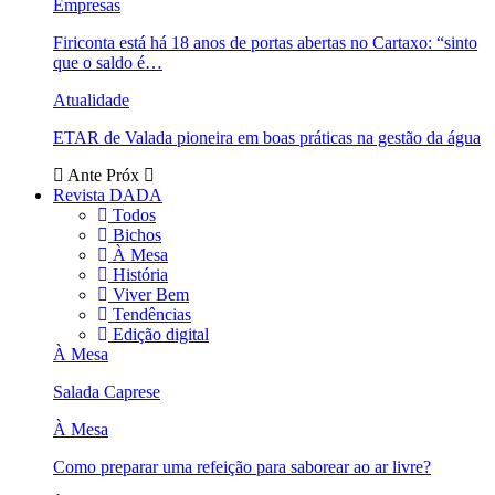
Empresas
Firiconta está há 18 anos de portas abertas no Cartaxo: “sinto
que o saldo é…
Atualidade
ETAR de Valada pioneira em boas práticas na gestão da água
Ante
Próx
Revista DADA
Todos
Bichos
À Mesa
História
Viver Bem
Tendências
Edição digital
À Mesa
Salada Caprese
À Mesa
Como preparar uma refeição para saborear ao ar livre?