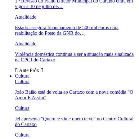
1.ª Revisão do Plano Diretor Municipal do Cartaxo entra em
vigor a 30 de julho de…
Atualidade
Estado assegura financiamento de 500 mil euros para
reabilitação do Posto da GNR do…
Atualidade
Violência doméstica continua a ser a situação mais sinalizada
na CPCJ do Cartaxo
Ante
Próx
Cultura
Cultura
João Baião está de volta ao Cartaxo com a nova comédia “O
Amor É Assim”
Cultura
Jel apresenta “Quem te viu e quem te vê” no Centro Cultural
do Cartaxo
Cultura