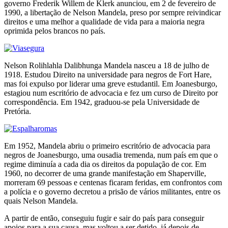
governo Frederik Willem de Klerk anunciou, em 2 de fevereiro de
1990, a libertação de Nelson Mandela, preso por sempre reivindicar
direitos e uma melhor a qualidade de vida para a maioria negra
oprimida pelos brancos no país.
Nelson Rolihlahla Dalibhunga Mandela nasceu a 18 de julho de
1918. Estudou Direito na universidade para negros de Fort Hare,
mas foi expulso por liderar uma greve estudantil. Em Joanesburgo,
estagiou num escritório de advocacia e fez um curso de Direito por
correspondência. Em 1942, graduou-se pela Universidade de
Pretória.
Em 1952, Mandela abriu o primeiro escritório de advocacia para
negros de Joanesburgo, uma ousadia tremenda, num país em que o
regime diminuía a cada dia os direitos da população de cor. Em
1960, no decorrer de uma grande manifestação em Shaperville,
morreram 69 pessoas e centenas ficaram feridas, em confrontos com
a polícia e o governo decretou a prisão de vários militantes, entre os
quais Nelson Mandela.
A partir de então, conseguiu fugir e sair do país para conseguir
apoios para a sua causa, mas voltou a ser detido, já depois de