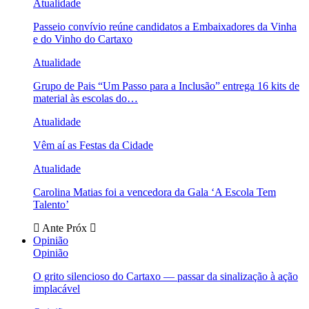
Atualidade
Passeio convívio reúne candidatos a Embaixadores da Vinha
e do Vinho do Cartaxo
Atualidade
Grupo de Pais “Um Passo para a Inclusão” entrega 16 kits de
material às escolas do…
Atualidade
Vêm aí as Festas da Cidade
Atualidade
Carolina Matias foi a vencedora da Gala ‘A Escola Tem
Talento’
Ante
Próx
Opinião
Opinião
O grito silencioso do Cartaxo — passar da sinalização à ação
implacável