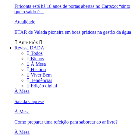
Firiconta está há 18 anos de portas abertas no Cartaxo: “sinto
que o saldo é…
Atualidade
ETAR de Valada pioneira em boas práticas na gestão da água
Ante
Próx
Revista DADA
Todos
Bichos
À Mesa
História
Viver Bem
Tendências
Edição digital
À Mesa
Salada Caprese
À Mesa
Como preparar uma refeição para saborear ao ar livre?
À Mesa