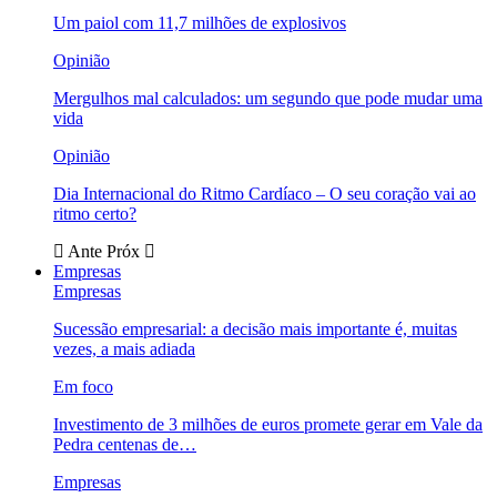
Um paiol com 11,7 milhões de explosivos
Opinião
Mergulhos mal calculados: um segundo que pode mudar uma
vida
Opinião
Dia Internacional do Ritmo Cardíaco – O seu coração vai ao
ritmo certo?
Ante
Próx
Empresas
Empresas
Sucessão empresarial: a decisão mais importante é, muitas
vezes, a mais adiada
Em foco
Investimento de 3 milhões de euros promete gerar em Vale da
Pedra centenas de…
Empresas