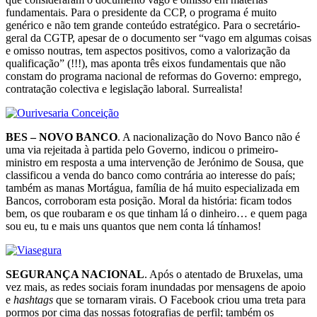
fundamentais. Para o presidente da CCP, o programa é muito
genérico e não tem grande conteúdo estratégico. Para o secretário-
geral da CGTP, apesar de o documento ser “vago em algumas coisas
e omisso noutras, tem aspectos positivos, como a valorização da
qualificação” (!!!), mas aponta três eixos fundamentais que não
constam do programa nacional de reformas do Governo: emprego,
contratação colectiva e legislação laboral. Surrealista!
BES – NOVO BANCO
. A nacionalização do Novo Banco não é
uma via rejeitada à partida pelo Governo, indicou o primeiro-
ministro em resposta a uma intervenção de Jerónimo de Sousa, que
classificou a venda do banco como contrária ao interesse do país;
também as manas Mortágua, família de há muito especializada em
Bancos, corroboram esta posição. Moral da história: ficam todos
bem, os que roubaram e os que tinham lá o dinheiro… e quem paga
sou eu, tu e mais uns quantos que nem conta lá tínhamos!
SEGURANÇA NACIONAL
. Após o atentado de Bruxelas, uma
vez mais, as redes sociais foram inundadas por mensagens de apoio
e
hashtags
que se tornaram virais. O Facebook criou uma treta para
pormos por cima das nossas fotografias de perfil; também os