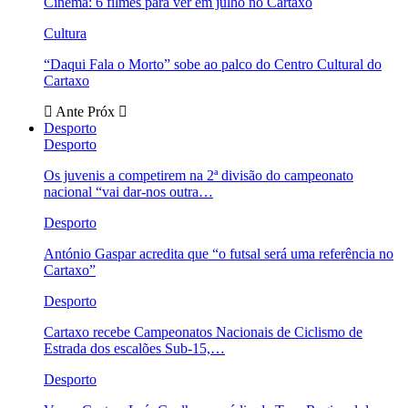
Cinema: 6 filmes para ver em julho no Cartaxo
Cultura
“Daqui Fala o Morto” sobe ao palco do Centro Cultural do
Cartaxo
Ante
Próx
Desporto
Desporto
Os juvenis a competirem na 2ª divisão do campeonato
nacional “vai dar-nos outra…
Desporto
António Gaspar acredita que “o futsal será uma referência no
Cartaxo”
Desporto
Cartaxo recebe Campeonatos Nacionais de Ciclismo de
Estrada dos escalões Sub-15,…
Desporto