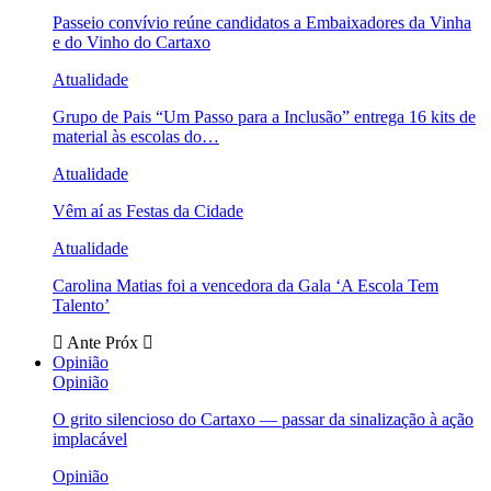
Passeio convívio reúne candidatos a Embaixadores da Vinha
e do Vinho do Cartaxo
Atualidade
Grupo de Pais “Um Passo para a Inclusão” entrega 16 kits de
material às escolas do…
Atualidade
Vêm aí as Festas da Cidade
Atualidade
Carolina Matias foi a vencedora da Gala ‘A Escola Tem
Talento’
Ante
Próx
Opinião
Opinião
O grito silencioso do Cartaxo — passar da sinalização à ação
implacável
Opinião