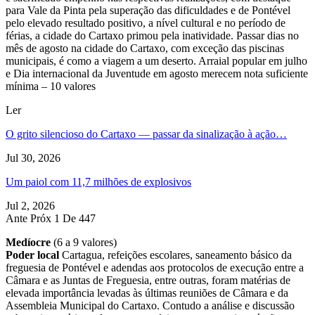
para Vale da Pinta pela superação das dificuldades e de Pontével
pelo elevado resultado positivo, a nível cultural e no período de
férias, a cidade do Cartaxo primou pela inatividade. Passar dias no
mês de agosto na cidade do Cartaxo, com exceção das piscinas
municipais, é como a viagem a um deserto. Arraial popular em julho
e Dia internacional da Juventude em agosto merecem nota suficiente
mínima – 10 valores
Ler
O grito silencioso do Cartaxo — passar da sinalização à ação…
Jul 30, 2026
Um paiol com 11,7 milhões de explosivos
Jul 2, 2026
Ante
Próx
1 De 447
Medíocre
(6 a 9 valores)
Poder local
Cartagua, refeições escolares, saneamento básico da
freguesia de Pontével e adendas aos protocolos de execução entre a
Câmara e as Juntas de Freguesia, entre outras, foram matérias de
elevada importância levadas às últimas reuniões de Câmara e da
Assembleia Municipal do Cartaxo. Contudo a análise e discussão