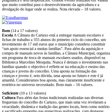
pragmática e sem desperdícios. Grande evento realizado em Valada
que muito contribui para o desenvolvimento da agricultura e a
divulgação do lugar onde se realiza. Nota elevada – 18 valores.
Bom
(14 a 17 valores)
Escola
A Câmara do Cartaxo está a entregar manuais escolares e
fichas de trabalho a 355 alunos do primeiro ciclo do concelho, um
investimento de 17 mil euros que o município considera constituir
“um apoio essencial a muitas famílias”. Para além da aquisição e
compra de manuais novos às famílias, a Câmara Municipal, organiza
um programa de troca de manuais escolares usados, disponível na
Biblioteca Marcelino Mesquita. Nunca é demais o investimento nas
famílias quando o objectivo é refletir-se na educação e ensino das
crianças e jovens do concelho. Uma aposta na formação das
crianças e jovens é, sem dúvida, uma aposta no futuro e este é já
amanhã. Consideramos boa aposta, mas claramente insuficiente e
restritiva no universo necessitado. Bom mais – 16 valores.
Suficiente
(10 a 13 valores)
Cultura
Para além das festas tradicionais realizadas nas diversas
freguesias do concelho do Cartaxo, que mais uma vez revelaram a
vivacidade, dinâmica e tradição das gentes locais, bem como notório
e sacrificado empenho nas respectivas realizações, com destaque