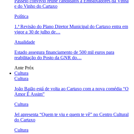
Passeio convívio reúne candidatos a Embaixadores da Vinha
e do Vinho do Cartaxo
Política
1.ª Revisão do Plano Diretor Municipal do Cartaxo entra em
vigor a 30 de julho de…
Atualidade
Estado assegura financiamento de 500 mil euros para
reabilitação do Posto da GNR do…
Ante
Próx
Cultura
Cultura
João Baião está de volta ao Cartaxo com a nova comédia “O
Amor É Assim”
Cultura
Jel apresenta “Quem te viu e quem te vê” no Centro Cultural
do Cartaxo
Cultura