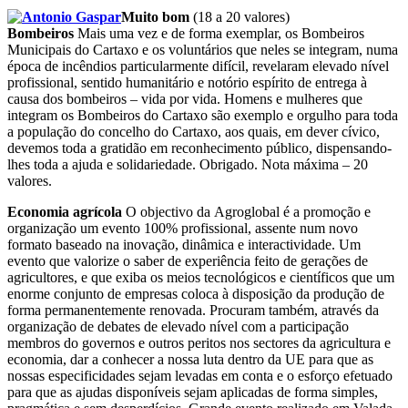
Muito bom
(18 a 20 valores)
Bombeiros
Mais uma vez e de forma exemplar, os Bombeiros
Municipais do Cartaxo e os voluntários que neles se integram, numa
época de incêndios particularmente difícil, revelaram elevado nível
profissional, sentido humanitário e notório espírito de entrega à
causa dos bombeiros – vida por vida. Homens e mulheres que
integram os Bombeiros do Cartaxo são exemplo e orgulho para toda
a população do concelho do Cartaxo, aos quais, em dever cívico,
devemos toda a gratidão em reconhecimento público, dispensando-
lhes toda a ajuda e solidariedade. Obrigado. Nota máxima – 20
valores.
Economia agrícola
O objectivo da Agroglobal é a promoção e
organização um evento 100% profissional, assente num novo
formato baseado na inovação, dinâmica e interactividade. Um
evento que valorize o saber de experiência feito de gerações de
agricultores, e que exiba os meios tecnológicos e científicos que um
enorme conjunto de empresas coloca à disposição da produção de
forma permanentemente renovada. Procuram também, através da
organização de debates de elevado nível com a participação
membros do governos e outros peritos nos sectores da agricultura e
economia, dar a conhecer a nossa luta dentro da UE para que as
nossas especificidades sejam levadas em conta e o esforço efetuado
para que as ajudas disponíveis sejam aplicadas de forma simples,