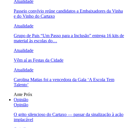
Atualidade
Passeio convívio reúne candidatos a Embaixadores da Vinha
e do Vinho do Cartaxo
Atualidade
Grupo de Pais “Um Passo para a Inclusão” entrega 16 kits de
material às escolas do…
Atualidade
Vêm aí as Festas da Cidade
Atualidade
Carolina Matias foi a vencedora da Gala ‘A Escola Tem
Talento’
Ante
Próx
Opinião
Opinião
O grito silencioso do Cartaxo — passar da sinalização à ação
implacável