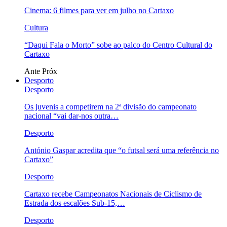
Cinema: 6 filmes para ver em julho no Cartaxo
Cultura
“Daqui Fala o Morto” sobe ao palco do Centro Cultural do
Cartaxo
Ante
Próx
Desporto
Desporto
Os juvenis a competirem na 2ª divisão do campeonato
nacional “vai dar-nos outra…
Desporto
António Gaspar acredita que “o futsal será uma referência no
Cartaxo”
Desporto
Cartaxo recebe Campeonatos Nacionais de Ciclismo de
Estrada dos escalões Sub-15,…
Desporto