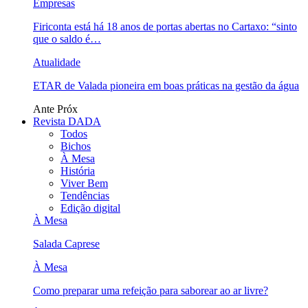
Empresas
Firiconta está há 18 anos de portas abertas no Cartaxo: “sinto
que o saldo é…
Atualidade
ETAR de Valada pioneira em boas práticas na gestão da água
Ante
Próx
Revista DADA
Todos
Bichos
À Mesa
História
Viver Bem
Tendências
Edição digital
À Mesa
Salada Caprese
À Mesa
Como preparar uma refeição para saborear ao ar livre?