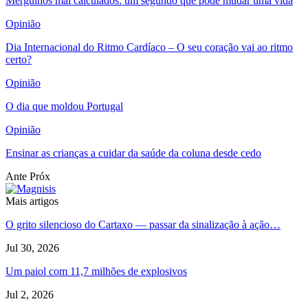
Mergulhos mal calculados: um segundo que pode mudar uma vida
Opinião
Dia Internacional do Ritmo Cardíaco – O seu coração vai ao ritmo
certo?
Opinião
O dia que moldou Portugal
Opinião
Ensinar as crianças a cuidar da saúde da coluna desde cedo
Ante
Próx
Mais artigos
O grito silencioso do Cartaxo — passar da sinalização à ação…
Jul 30, 2026
Um paiol com 11,7 milhões de explosivos
Jul 2, 2026