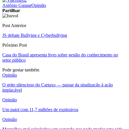
António Gaspar
Opinião
Partilhar
Post Anterior
JS debate Bullying e Cyberbullying
Próximo Post
Casa do Brasil apresenta livro sobre gestão do conhecimento no
setor público
Pode gostar também
Opinião
O grito silencioso do Cartaxo — passar da sinalização à ação
implacável
Opinião
Um paiol com 11,7 milhões de explosivos
Opinião