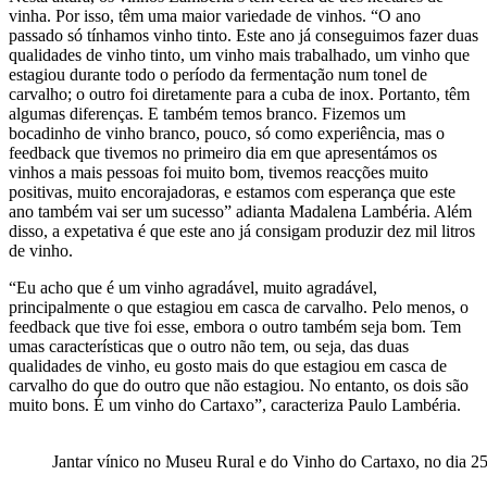
vinha. Por isso, têm uma maior variedade de vinhos. “O ano
passado só tínhamos vinho tinto. Este ano já conseguimos fazer duas
qualidades de vinho tinto, um vinho mais trabalhado, um vinho que
estagiou durante todo o período da fermentação num tonel de
carvalho; o outro foi diretamente para a cuba de inox. Portanto, têm
algumas diferenças. E também temos branco. Fizemos um
bocadinho de vinho branco, pouco, só como experiência, mas o
feedback que tivemos no primeiro dia em que apresentámos os
vinhos a mais pessoas foi muito bom, tivemos reacções muito
positivas, muito encorajadoras, e estamos com esperança que este
ano também vai ser um sucesso” adianta Madalena Lambéria. Além
disso, a expetativa é que este ano já consigam produzir dez mil litros
de vinho.
“Eu acho que é um vinho agradável, muito agradável,
principalmente o que estagiou em casca de carvalho. Pelo menos, o
feedback que tive foi esse, embora o outro também seja bom. Tem
umas características que o outro não tem, ou seja, das duas
qualidades de vinho, eu gosto mais do que estagiou em casca de
carvalho do que do outro que não estagiou. No entanto, os dois são
muito bons. É um vinho do Cartaxo”, caracteriza Paulo Lambéria.
Jantar vínico no Museu Rural e do Vinho do Cartaxo, no dia 2