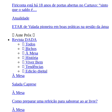
Firiconta está há 18 anos de portas abertas no Cartaxo: “sinto
que o saldo é…
Atualidade
ETAR de Valada pioneira em boas práticas na gestão da água
Ante
Próx
Revista DADA
Todos
Bichos
À Mesa
História
Viver Bem
Tendências
Edição digital
À Mesa
Salada Caprese
À Mesa
Como preparar uma refeição para saborear ao ar livre?
À Mesa