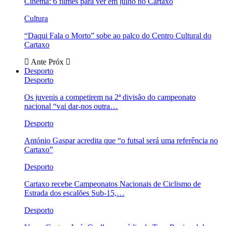
Cinema: 6 filmes para ver em julho no Cartaxo
Cultura
“Daqui Fala o Morto” sobe ao palco do Centro Cultural do
Cartaxo
Ante
Próx
Desporto
Desporto
Os juvenis a competirem na 2ª divisão do campeonato
nacional “vai dar-nos outra…
Desporto
António Gaspar acredita que “o futsal será uma referência no
Cartaxo”
Desporto
Cartaxo recebe Campeonatos Nacionais de Ciclismo de
Estrada dos escalões Sub-15,…
Desporto