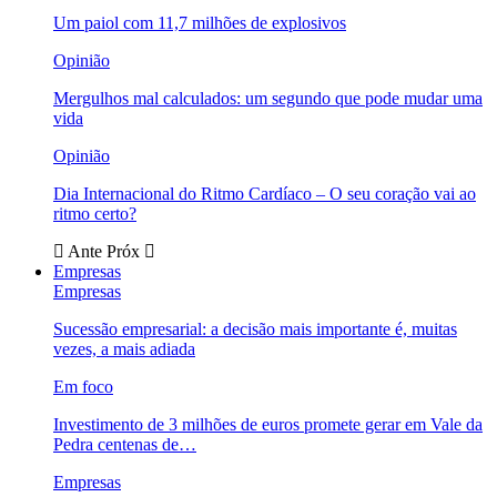
Um paiol com 11,7 milhões de explosivos
Opinião
Mergulhos mal calculados: um segundo que pode mudar uma
vida
Opinião
Dia Internacional do Ritmo Cardíaco – O seu coração vai ao
ritmo certo?
Ante
Próx
Empresas
Empresas
Sucessão empresarial: a decisão mais importante é, muitas
vezes, a mais adiada
Em foco
Investimento de 3 milhões de euros promete gerar em Vale da
Pedra centenas de…
Empresas