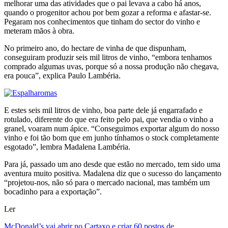
melhorar uma das atividades que o pai levava a cabo há anos,
quando o progenitor achou por bem gozar a reforma e afastar-se.
Pegaram nos conhecimentos que tinham do sector do vinho e
meteram mãos à obra.
No primeiro ano, do hectare de vinha de que dispunham,
conseguiram produzir seis mil litros de vinho, “embora tenhamos
comprado algumas uvas, porque só a nossa produção não chegava,
era pouca”, explica Paulo Lambéria.
E estes seis mil litros de vinho, boa parte dele já engarrafado e
rotulado, diferente do que era feito pelo pai, que vendia o vinho a
granel, voaram num ápice. “Conseguimos exportar algum do nosso
vinho e foi tão bom que em junho tínhamos o stock completamente
esgotado”, lembra Madalena Lambéria.
Para já, passado um ano desde que estão no mercado, tem sido uma
aventura muito positiva. Madalena diz que o sucesso do lançamento
“projetou-nos, não só para o mercado nacional, mas também um
bocadinho para a exportação”.
Ler
McDonald’s vai abrir no Cartaxo e criar 60 postos de…