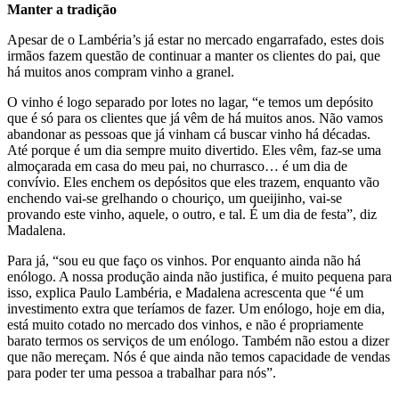
Manter a tradição
Apesar de o Lambéria’s já estar no mercado engarrafado, estes dois
irmãos fazem questão de continuar a manter os clientes do pai, que
há muitos anos compram vinho a granel.
O vinho é logo separado por lotes no lagar, “e temos um depósito
que é só para os clientes que já vêm de há muitos anos. Não vamos
abandonar as pessoas que já vinham cá buscar vinho há décadas.
Até porque é um dia sempre muito divertido. Eles vêm, faz-se uma
almoçarada em casa do meu pai, no churrasco… é um dia de
convívio. Eles enchem os depósitos que eles trazem, enquanto vão
enchendo vai-se grelhando o chouriço, um queijinho, vai-se
provando este vinho, aquele, o outro, e tal. É um dia de festa”, diz
Madalena.
Para já, “sou eu que faço os vinhos. Por enquanto ainda não há
enólogo. A nossa produção ainda não justifica, é muito pequena para
isso, explica Paulo Lambéria, e Madalena acrescenta que “é um
investimento extra que teríamos de fazer. Um enólogo, hoje em dia,
está muito cotado no mercado dos vinhos, e não é propriamente
barato termos os serviços de um enólogo. Também não estou a dizer
que não mereçam. Nós é que ainda não temos capacidade de vendas
para poder ter uma pessoa a trabalhar para nós”.