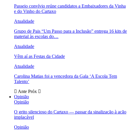
Passeio convívio reúne candidatos a Embaixadores da Vinha
e do Vinho do Cartaxo
Atualidade
Grupo de Pais “Um Passo para a Inclusão” entrega 16 kits de
material às escolas do…
Atualidade
Vêm aí as Festas da Cidade
Atualidade
Carolina Matias foi a vencedora da Gala ‘A Escola Tem
Talento’
Ante
Próx
Opinião
Opinião
O grito silencioso do Cartaxo — passar da sinalização à ação
implacável
Opinião