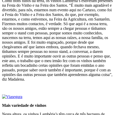
Como bons filhos da terra, os vinhos Lambéria’s estiveram presentes
na Festa do Vinho e na Feira dos Santos. “É muito mais agradável e
divertido, para nós, estarmos num evento aqui no Cartaxo, como foi
a Festa do Vinho e a Feira dos Santos, do que, por exemplo,
estarmos, e como estivemos, na Feira da Agricultura, em Santarém.
Fizemos muitos contactos, é verdade. Só que aqui é a nossa terra,
são os nossos amigos, estão sempre a chegar pessoas e tínhamos
sempre o stand com pessoas, porque somos muito conhecidos,
nascemos na terra, temos aqui as nossas raízes, a nossa família, os
nossos amigos. E foi muito engraçado, porque desde que
chegávamos até que íamos embora, quando fechava mesmo,
tínhamos sempre pessoas no nosso stand, a conversar, a darem
opiniões. E é muito importante ouvir as outras pessoas e penso que,
este ano, o trabalho que o meu irmão fez com os vinhos também
refletiu um bocadinho certas opiniões que foram emitidas o ano
passado, porque saber ouvir também é importante, porque é com as
opiniões das outras pessoas que também aprendemos alguma coisa”,
diz Madalena.
Mais variedade de vinhos
Nesta altura, os vinhos Lambéria’s têm cerca de três hectares de